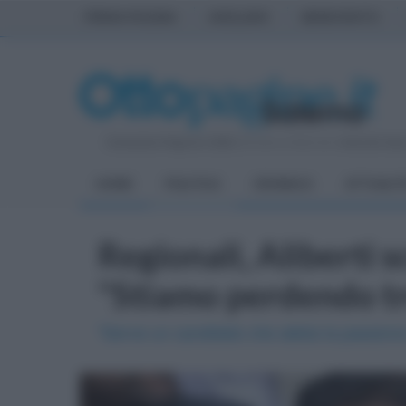
PRIMA PAGINA
AVELLINO
BENEVENTO
Domenica 9 Agosto 2026
| Direttore Editoriale:
Antonio Sas
HOME
POLITICA
CRONACA
ATTUALIT
Regionali, Aliberti s
"Stiamo perdendo t
"Serve un candidato che abbia la passione e