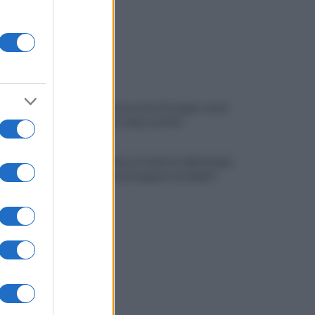
Eboli, un'altra notte di sangue: uomo
accoltellato dopo una lite
Fiamme vicino al traliccio dell'energia
elettrica, intervengono i pompieri