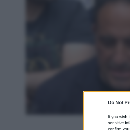
Do Not Pr
If you wish 
sensitive in
confirm your