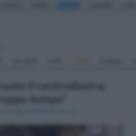
CASERTA
NAPOLI
SALERNO
CAMPANIA
ITALIA
so
À
DAI COMUNI
SPORT
CUCINA
ECONOMIA
C
cuote il centrodestra:
roppo tempo"
 la voglia di metterci la faccia"