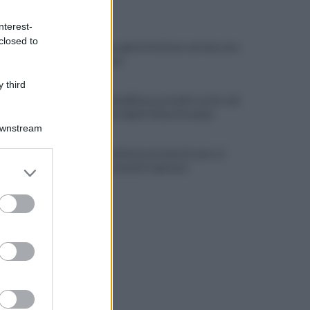
ULTIME NOTIZIE
nterest-
closed to
Salernitana, giorni d’attesa sul mercato:
la situazione
 third
Costiera Amalfitana, presidio estivo dei
motociclisti della Polizia Stradale
Downstream
Incidente sull'autostrada A2, auto si
er and store
schianta: coinvolti 5 giovani
to grant or
ed purposes