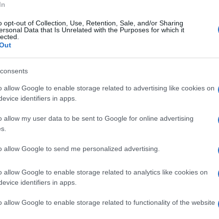
In
trodestra alle prossime Regionali in Campania.
o opt-out of Collection, Use, Retention, Sale, and/or Sharing
ersonal Data that Is Unrelated with the Purposes for which it
è quella di studiare le mosse dell’avversario,
lected.
Out
Campania. Non possiamo aspettare il “campo
sere legati al nome che dovrà uscire nella
consents
tere tra i partiti che hanno governato questa
o allow Google to enable storage related to advertising like cookies on
siamo essere ostaggi delle decisioni
evice identifiers in apps.
ipendere dai sondaggi che ho la sensazione
o allow my user data to be sent to Google for online advertising
ore.
Adesso abbiamo bisogno di
s.
mportanti che conosciamo
e di un candidato
to allow Google to send me personalized advertising.
a voglia di metterci la faccia
e che non abbia
o allow Google to enable storage related to analytics like cookies on
l candidato della coalizione di sinistra. C'è
evice identifiers in apps.
i campani che aspettano quel cambiamento
o allow Google to enable storage related to functionality of the website
ognuno di noi”.