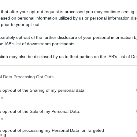
 that after your opt-out request is processed you may continue seeing i
ased on personal information utilized by us or personal information dis
 prior to your opt-out.
rately opt-out of the further disclosure of your personal information by
he IAB’s list of downstream participants.
tion may also be disclosed by us to third parties on the IAB’s List of 
 that may further disclose it to other third parties.
 that this website/app uses one or more Google services and may gath
l Data Processing Opt Outs
including but not limited to your visit or usage behaviour. You may click 
 to Google and its third-party tags to use your data for below specifi
 23 aprile 2025 alle 19:02
o opt-out of the Sharing of my personal data.
ogle consent section.
In
trodestra, che dopo dieci anni di sciatteria di
o opt-out of the Sale of my Personal Data.
 da subito una proposta e un candidato alla
In
empo
". Lo afferma il presidente provinciale di
to opt-out of processing my Personal Data for Targeted
i Scafati, Pasquale Aliberti in merito alla
ing.