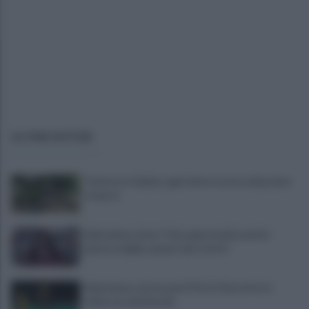
ULTIME NOTIZIE
Trattore si ribalta, agricoltore resta schiacciato
e muore
Salernitana, Zoia: "Che opportunità vestire
questa maglia, qui per dare tutto"
Salernitana, attesa per D’Ursi: il Sorrento lo
schiera in amichevole