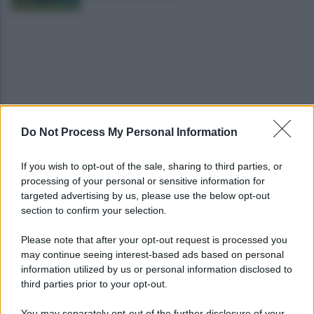
Do Not Process My Personal Information
Salernitana, vittoria di misura sul Sambiase (2-1):
decidono Lescano e Achik
If you wish to opt-out of the sale, sharing to third parties, or
processing of your personal or sensitive information for
Basket, grana Warner per Scafati: il club torna sul
targeted advertising by us, please use the below opt-out
mercato
section to confirm your selection.
Please note that after your opt-out request is processed you
may continue seeing interest-based ads based on personal
information utilized by us or personal information disclosed to
third parties prior to your opt-out.
You may separately opt-out of the further disclosure of your