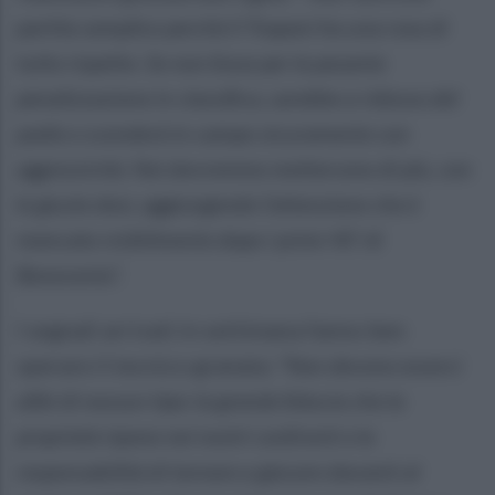
partita semplice perché il Trapani ha una rosa di
tutto rispetto. Se non fosse per la pesante
penalizzazione in classifica, sarebbe a ridosso del
podio e scenderà in campo sicuramente con
aggressività. Noi dovremmo mettercene di più, con
le giuste dosi, aggiungendo l’attenzione che è
mancata visibilmente dopo i primi 40′ di
Benevento”.
I segnali arrivati in settimana fanno ben
sperare il tecnico granata:
"Non devono esserci
alibi di nessun tipo: la grande fiducia che la
proprietà ripone nei nostri confronti e la
responsabilità di tornare a giocare davanti al