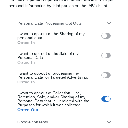
personal information by third parties on the IAB’s list of
downstream participants.
Personal Data Processing Opt Outs
This information may also be disclosed by us to third parties
on the IAB’s List of Downstream Participants that may further
I want to opt-out of the Sharing of my
disclose it to other third parties.
personal data.
Opted In
Please note that this website/app uses one or more Google
services and may gather and store information including but
I want to opt-out of the Sale of my
Personal Data.
not limited to your visit or usage behaviour. You may click to
Opted In
grant or deny consent to Google and its third-party tags to
use your data for below specified purposes in below Google
I want to opt-out of processing my
consent section.
Personal Data for Targeted Advertising.
Opted In
I want to opt-out of Collection, Use,
Retention, Sale, and/or Sharing of my
Personal Data that Is Unrelated with the
Purposes for which it was collected.
Opted Out
Google consents