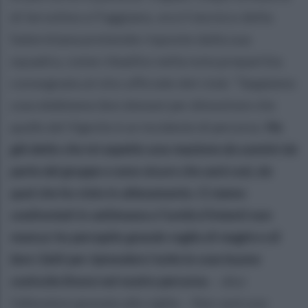
di Iervolino e Faggiano, ora il tecnico della
Salernitana pretende risposte dalla sua
squadra, come ribadito nella nota prepartita
consegnata al sito ufficiale del club: "
Sappiamo
cosa dobbiamo fare domani per dimostrare che
quello del Vigorito è un incidente di percorso.
Ho
già detto che mi aspetto una reazione da uomini da
parte del gruppo e sono sicuro che sarà così, da
quel che ho visto in allenamento. Ci siamo
confrontati in settimana e l’unità d’intenti non
manca: ho percepito grande voglia di reagire e di
fare i fatti per riprenderci tutte le cose buone
costruite finora nel nostro percorso.
– dice
l’allenatore granata alla vigilia – Non sarà una