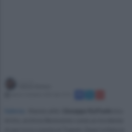
a cura di
Sabato Romeo
sabato 6 dicembre 2025 alle 13:14
Salerno
.
Niente alibi.
Giuseppe Raffaele
tira
dritto, archivia Benevento come un incidente
di percorso e punta al Trapani. Dopo la fiducia