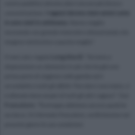
nostro pubblico devono darci ancora più forza e
concentrazione.
I ragazzi devono stare sereni come
lo sono stati in settimana.
Hanno reagito
lavorando con grande intensità e dimostrando che
tengono tantissimo a questa maglia”.
Il mercato regala
Longobardi
: “
Avremo a
disposizione un elemento in più che ha già una
prima parte di stagione nelle gambe ed è
arruolabile a tutti gli effetti. Può darci una mano, si
è allenato bene al pari di tutti gli altri ragazzi”.
Out
Frascatore
:
“Purtroppo abbiamo ancora qualche
acciacco. Si è fermato Frascatore, verificheremo nei
prossimi giorni le sue condizioni.