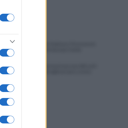
Salernitana-Scafatese, l'Osservatorio
pensa a restrizioni per il derby
Quindici persone in una casa: blitz anti-
degrado dei vigili nel centro storico