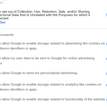
In
e mostra il suo orgoglio, diventa una sola forza e
o opt-out of Collection, Use, Retention, Sale, and/or Sharing
to stagioni difficili, cadute, delusioni,
ersonal Data that Is Unrelated with the Purposes for which it
lected.
Out
l risultato, chiediamo il ritorno allo stadio della
consents
 che ha a cuore le sorti della nostra amata
o allow Google to enable storage related to advertising like cookies on
 ragazzi e al suo condottiero. RIPRENDIAMOCI il
evice identifiers in apps.
amo al rush finale, i playoff otto partite da
o allow my user data to be sent to Google for online advertising
on dignità, passione, appartenenza, con il sangue
s.
i a tutto come sempre!
to allow Google to send me personalized advertising.
'ARECHI facendolo diventare un fortino
o allow Google to enable storage related to analytics like cookies on
evice identifiers in apps.
molo di granata, dando l'ennesima dimostrazione,
i colori. PER CHI NON HA MAI SMESSO DI
o allow Google to enable storage related to functionality of the website
hè è così che si fa, mani al cielo e voce alta:
FINO