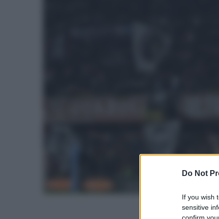
Do Not Pr
If you wish 
sensitive in
confirm your