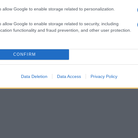
STENERE LA NOSTRA GLORIOSA MAGLIA!".
o allow Google to enable storage related to personalization.
o allow Google to enable storage related to security, including
cation functionality and fraud prevention, and other user protection.
CONFIRM
Data Deletion
Data Access
Privacy Policy