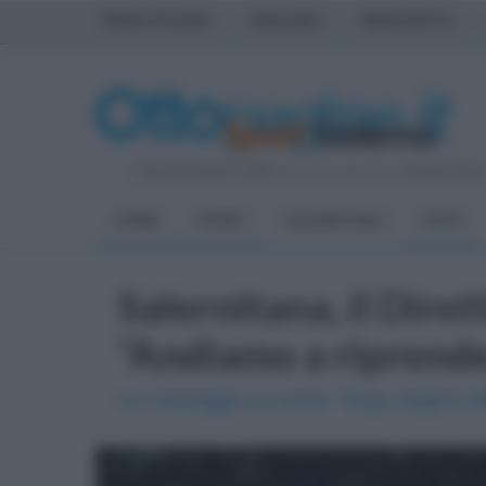
PRIMA PAGINA
AVELLINO
BENEVENTO
Giovedì 6 Agosto 2026
| Direttore Editoriale:
Antonio Sass
HOME
SPORT
SALERNITANA
ALTRI
Salernitana, il Diret
"Andiamo a riprender
Un messaggio sui social: "Dopo stagioni diffi