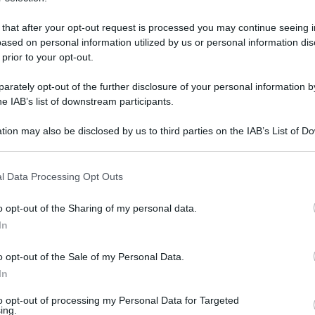
 that after your opt-out request is processed you may continue seeing i
ased on personal information utilized by us or personal information dis
 prior to your opt-out.
rately opt-out of the further disclosure of your personal information by
he IAB’s list of downstream participants.
tion may also be disclosed by us to third parties on the IAB’s List of 
 that may further disclose it to other third parties.
 that this website/app uses one or more Google services and may gath
l Data Processing Opt Outs
including but not limited to your visit or usage behaviour. You may click 
 to Google and its third-party tags to use your data for below specifi
 maggio 2026 alle 10:42
o opt-out of the Sharing of my personal data.
ogle consent section.
In
la carica. Il Direttivo Ultras lancia un
o opt-out of the Sale of my Personal Data.
con una locandina pubblicata sui canali di
In
o del Fino Alla Fine...UNITI per un obiettivo:
to opt-out of processing my Personal Data for Targeted
iprendere sul campo ciò che ci è stato tolto a
ing.