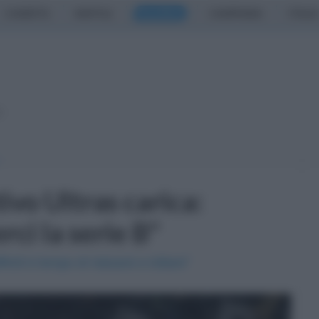
CASERTA
NAPOLI
SALERNO
CAMPANIA
ITALIA
o
tivo Ultras carica:
ci la serie B"
cili è tempo di rialzarsi e lottare"