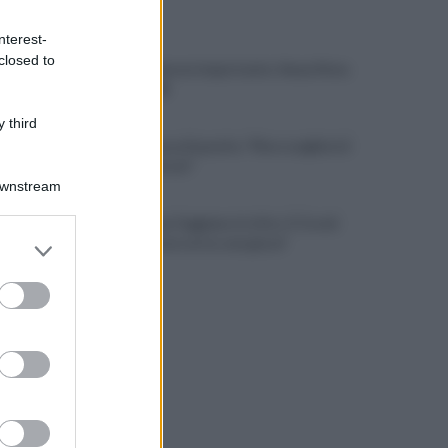
ULTIME NOTIZIE
nterest-
closed to
Cavese, rinnovo importante: Awua firma
fino al 2028
 third
L'addio a Luca Esposito: "Non scegliete il
chiacchiericcio"
Downstream
Salernitana, Faggiano in ritiro. E Cosmi
er and store
urla: "Chi non corre, non gioca"
to grant or
ed purposes