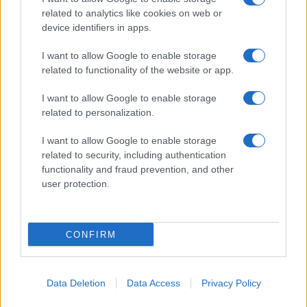
related to analytics like cookies on web or
device identifiers in apps.
I want to allow Google to enable storage
related to functionality of the website or app.
I want to allow Google to enable storage
CHI SIAMO
CONTATTI
PUBBLICITÀ
LAVORA CON NOI
related to personalization.
PRIVACY / COOKIE POLICY
PREFERENZE PRIVACY
I want to allow Google to enable storage
OTTO CHANNEL
related to security, including authentication
functionality and fraud prevention, and other
user protection.
Registrazione del Tribunale di Avellino n. 331 del 23/11/1995
Iscritto al Registro degli Operatori di Comunicazione n. 37512
© Riproduzione Riservata – Ne è consentita esclusivamente una
CONFIRM
riproduzione parziale con citazione della fonte corretta
www.ottopagine.it
Data Deletion
Data Access
Privacy Policy