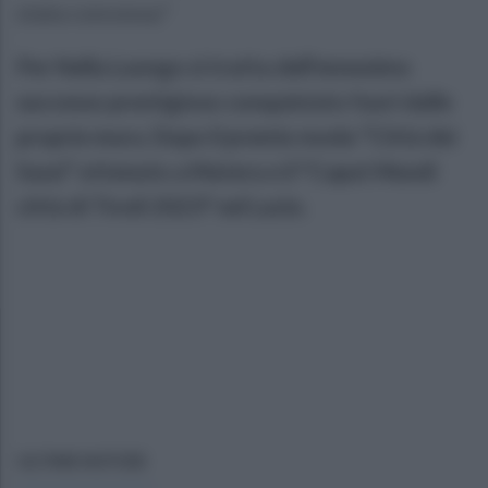
stata concessa."
Per Nella Luongo si tratta dell'ennesimo
successo prestigioso conquistato fuori dalle
proprie mura. Dopo il premio moda “Città dei
Sassi” ottenuto a Matera e il "Caput Mundi
città di Tivoli 2023" nel Lazio.
ULTIME NOTIZIE