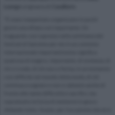
Luongo
originaria di
Casalbore
.
"È stato inaspettato organizzare in pochi
giorni una sfilata così importante. Un
traguardo così supremo nella settimana del
festival di Sanremo per me in un contesto
internazionale importantissimo significa
qualcosa di magico, importante, di sostanza, di
chi ci crede, di chi non si ferma, in un momento
così difficile nel mondo della moda, di chi
continua a sognare e non si abbatte anche di
fronte alle tante difficoltà e sacrifici, ma
soprattutto la forza di mettermi in gioco
sfidando tutto. Grazie per l'occasione che mi è