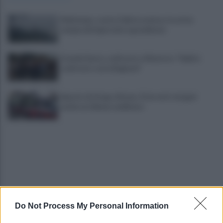
Maltempo, scatta l'allerta meteo: in arrivo
temporali improvvisi e grandinate
Grande Sarno, confronto a Montoro: "Subito
confronto con la Regione"
Spaccio di droga a Roma, 13 arresti: nei guai
anche un 26enne avellinese
Do Not Process My Personal Information
Tariq Owens è il nuovo centro dell'Avellino Basket