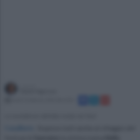
a cura di
Gianni Vigoroso
lunedì 12 febbraio 2024 alle 10:42
Le eccellenze dell'alta moda nel Sud
Casalbore
.
Stupisce tutti anche al villaggio del
festival di
Sanremo
la stilista irpina
Nella