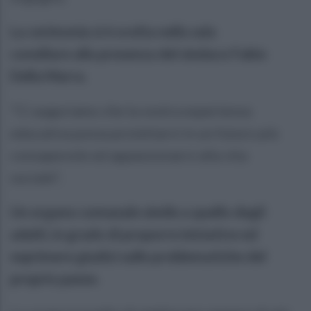
La cerimonia si è svolta nella sala
consiliare alla presenza del sindaco Fabio
Della Marra.
"Ci auguriamo che la vostra esperienza
educativa possa proiettarvi in un futuro più
consapevole ed appassionarvi alla vita
sociale",
Un organo comunale simile a quello degli
adulti, in grado di proporre iniziative ed
esprimere giudizi sulle problematiche del
proprio paese.