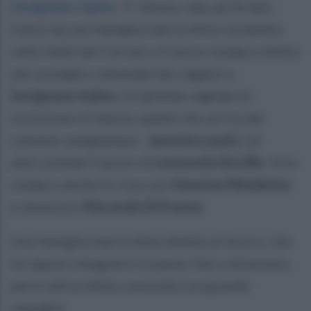
Savignano Irpino
.
E' donna, nata ad Ariano
Irpino da una famiglia marocchina residente
nella Valle del Cervaro, il nuovo sindaco eletto
nel consiglio comunale dei ragazzi a
Savignano Irpino.
Un grande segnale di
inclusione in Irpinia, quello che arriva dal
comune savignanese.
Jannate Lassiri,
12
anni, prende il posto di
Leonardo De Lillo
. Vice
sindaco anche in rosa con
Vanessa Membrino
e assessore
Riccardo Di Franza
.
Una famiglia marocchina dedita al lavoro, che
ha saputo integrarsi in paese, fino a diventare
parte attiva della comunità con grande
orgoglio.