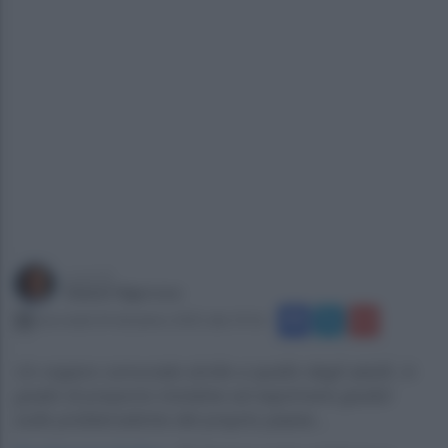
a cura di
Gianni Vigoroso
mercoledì 24 dicembre 2025 alle 19:16
Un organo comunale simile a quello degli adulti, in
grado di proporre iniziative ed esprimere giudizi
sulle problematiche del proprio paese...