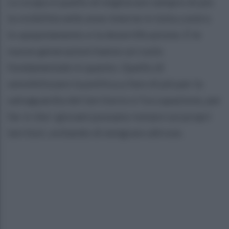
Lo scopo è quello di migliorare sempre di più
la vivibilità nelle aree interne in lotta contro
lo spopolamento e la desertificazione. E le
nuove generazioni hanno un ruolo
fondamentale in questo. Quello di
sensibilizzare la politica a fare di più per la
salvaguardia del territorio e l'occupazione, per
far si che i giovani possano restare sui propri
territori, evitando di emigrare altrove.