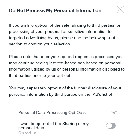
Do Not Process My Personal Information
Tragedia a Paestum, malore in spiaggia: muore
62enne di Atripalda
If you wish to opt-out of the sale, sharing to third parties, or
processing of your personal or sensitive information for
Avellino: spunta un nuovo difensore verso il primo
targeted advertising by us, please use the below opt-out
match ufficiale
section to confirm your selection.
Please note that after your opt-out request is processed you
may continue seeing interest-based ads based on personal
information utilized by us or personal information disclosed to
third parties prior to your opt-out.
You may separately opt-out of the further disclosure of your
personal information by third parties on the IAB’s list of
downstream participants.
Personal Data Processing Opt Outs
This information may also be disclosed by us to third parties
on the IAB’s List of Downstream Participants that may further
I want to opt-out of the Sharing of my
disclose it to other third parties.
personal data.
Opted In