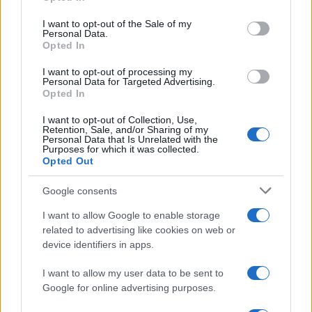
Please note that this website/app uses one or more Google
services and may gather and store information including but
I want to opt-out of the Sale of my
Personal Data.
not limited to your visit or usage behaviour. You may click to
Opted In
grant or deny consent to Google and its third-party tags to
use your data for below specified purposes in below Google
I want to opt-out of processing my
consent section.
Personal Data for Targeted Advertising.
Opted In
I want to opt-out of Collection, Use,
Retention, Sale, and/or Sharing of my
Personal Data that Is Unrelated with the
Purposes for which it was collected.
Opted Out
Google consents
I want to allow Google to enable storage
related to advertising like cookies on web or
device identifiers in apps.
I want to allow my user data to be sent to
Google for online advertising purposes.