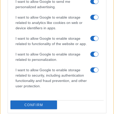
I want to allow Google to send me
personalized advertising.
I want to allow Google to enable storage
related to analytics like cookies on web or
device identifiers in apps.
I want to allow Google to enable storage
related to functionality of the website or app.
I want to allow Google to enable storage
CHI SIAMO
CONTATTI
PUBBLICITÀ
LAVORA CON NOI
related to personalization.
PRIVACY / COOKIE POLICY
PREFERENZE PRIVACY
I want to allow Google to enable storage
OTTO CHANNEL
related to security, including authentication
functionality and fraud prevention, and other
user protection.
Registrazione del Tribunale di Avellino n. 331 del 23/11/1995
Iscritto al Registro degli Operatori di Comunicazione n. 37512
© Riproduzione Riservata – Ne è consentita esclusivamente una
CONFIRM
riproduzione parziale con citazione della fonte corretta