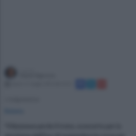
a cura di
Gianni Vigoroso
sabato 17 maggio 2025 alle 16:12
L'indignazione
Baiano
.
"Il Baianese perde il treno, sconcerto per la
decisione dell'Eav di sospendere le corse per