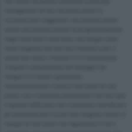
derivante da questa inopinata scelta dal
management di Eav. Al primo posto la
sicurezza dei viaggiatori, ma al primo posto
anche una attenta azione di programmazione
degli interventi sulla linea che tenga conto
delle esigenze del Servizio Pubblico per il
quale Eav opera. Chiederò in Commissione
Trasporti un'audizione del manager De
Gregorio in tempi rapidissimi.
Immediatamente riveda le decisioni fin qui
prese: non si possono penalizzare territori già
in grandi difficoltà; non si possono mortificare
gli amministratori locali che vengono tenuti ai
margini di decisioni che riguardano le loro