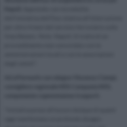
Napoli
. Apprendo con incredulità
dell'iniziativa dell'Eav relativa all'interruzione
per oltre 4 mesi del servizio ferroviario sulla
linea Baiano- Nola- Napoli. Si tratta di un
provvedimento mai concordato con le
amministrazioni locali e con le associazioni
degli utenti".
Ad affermarlo con sdegno Vincenzo Ciampi,
consigliere regionale M5S Campania M5S,
componente copmmissione trasporti.
"Iniziativa prese all'oscuro dunque di quanti
oggi manifestano un profondo disagio