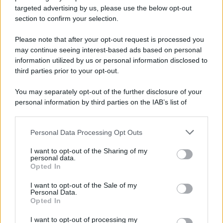
Spaccio di droga a Roma, 13 arresti: nei guai
targeted advertising by us, please use the below opt-out
anche un 26enne avellinese
section to confirm your selection.
Please note that after your opt-out request is processed you
may continue seeing interest-based ads based on personal
information utilized by us or personal information disclosed to
third parties prior to your opt-out.
You may separately opt-out of the further disclosure of your
personal information by third parties on the IAB’s list of
downstream participants.
Personal Data Processing Opt Outs
This information may also be disclosed by us to third parties
on the IAB’s List of Downstream Participants that may further
I want to opt-out of the Sharing of my
disclose it to other third parties.
personal data.
Opted In
Please note that this website/app uses one or more Google
services and may gather and store information including but
I want to opt-out of the Sale of my
Personal Data.
not limited to your visit or usage behaviour. You may click to
Opted In
grant or deny consent to Google and its third-party tags to
use your data for below specified purposes in below Google
I want to opt-out of processing my