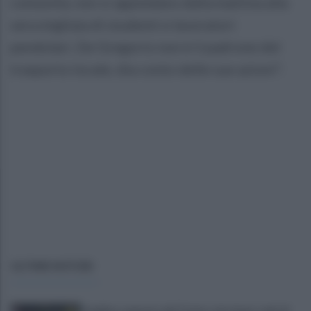
comunità, non si appiedano dalla mattina alla
sera migliaia di studenti e lavoratori
pendolari. De Gregorio non è il padrone del
trasporto locale, dia conto delle sue azioni".
ULTIME NOTIZIE
Avellino superato dal Torino solo dopo i calci di