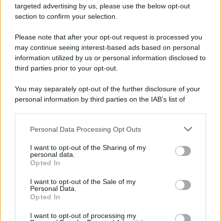
Maltempo, scatta l'allerta meteo: in arrivo
targeted advertising by us, please use the below opt-out
temporali improvvisi e grandinate
section to confirm your selection.
Please note that after your opt-out request is processed you
may continue seeing interest-based ads based on personal
information utilized by us or personal information disclosed to
third parties prior to your opt-out.
You may separately opt-out of the further disclosure of your
personal information by third parties on the IAB’s list of
downstream participants.
Personal Data Processing Opt Outs
This information may also be disclosed by us to third parties
on the IAB’s List of Downstream Participants that may further
I want to opt-out of the Sharing of my
disclose it to other third parties.
personal data.
Opted In
Please note that this website/app uses one or more Google
services and may gather and store information including but
I want to opt-out of the Sale of my
Personal Data.
not limited to your visit or usage behaviour. You may click to
Opted In
grant or deny consent to Google and its third-party tags to
use your data for below specified purposes in below Google
I want to opt-out of processing my
consent section.