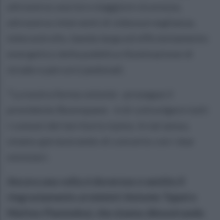
attraverso una loro maggiore sicurezza,
attraverso interventi di videosorveglianza,
telecontrollo, banda larga ed efficientamento
energetico della pubblica illuminazione di
strade e percorsi pedonali.
"La nostra ferma volontà - prosegue il
presidente Buonopane - è di coinvolgere tutti
i comuni del territorio irpino. In tal senso,
stiamo già lavorando di concerto con i due
ministeri.
Ancora una volta è doveroso e sentito il
ringraziamento ai ministri Antonio Tajani e
Matteo Piantedosi, che stanno dimostrando