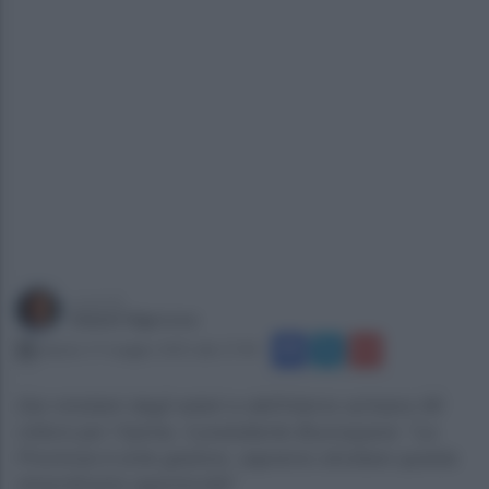
a cura di
Gianni Vigoroso
sabato 17 maggio 2025 alle 17:44
Dai ministeri degli esteri e dell'interno arrivano 90
milioni per l’Irpinia. Il presidente Buonopane: "La
Provincia è ente gestore, sapremo sfruttare questa
straordinaria opportunità"