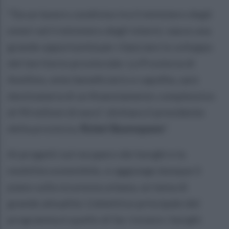
“Da un lavoro condiviso tra il ministero degli
esteri ed il ministero degli interni, nasce una
grande opportunità per rilanciare lo sviluppo
del territorio provinciale. La Provincia di
Avellino, ente beneficiario e capofila, sarà
destinataria di un finanziamento complessivo
di 90 milioni di euro”, dichiara il presidente
della provincia,
Rizieri Buonopane
”.
Ai progetti sul recupero dei borghi e la
mobilità sostenibile, si aggiunge dunque il
piano sulla sicurezza urbana, un tema di
grande attualità. L’obiettivo principale del
programma è quello di far rivivere i borghi