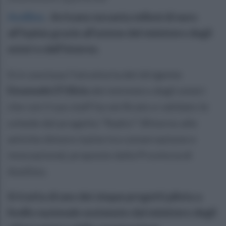
Avellino
.
Arrivano novanta milioni di euro
all’Irpinia grazie all’azione del ministero degli
esteri e dell’Interno.
Si è conclusa l’istruttoria del dirigente
Emanuele D’Ulizia
del ministero degli esteri
che con il suo staff ha verificato e validato le
schede del progetto “Radici” (Ritorno alle
antiche dimore irpine tra conservazione e
innovazione), proposte dalla Provincia di
Avellino.
Si tratta di uno dei cinque progetti pilota a
livello nazionale sostenuto dal ministero degli