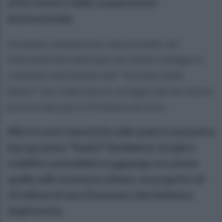
affari esteri e della cooperazione
internazionale.
Un piano complessivo che prevede vari
interventi da realizzare sul fondo sviluppo e
coesione nell’ambito del “Turismo delle
Radici” per rilanciare lo sviluppo del territorio
provinciale pari a 70 milioni di euro.
Alle tre aree tematiche sulle quali si concentra
il programma “Radici” (Ambiente, borghi e
mobilità sostenibile) si aggiunge ora anche
quello sulla sicurezza urbana, un progetto di
20 milioni di euro finanziato dal ministero
degli interni.