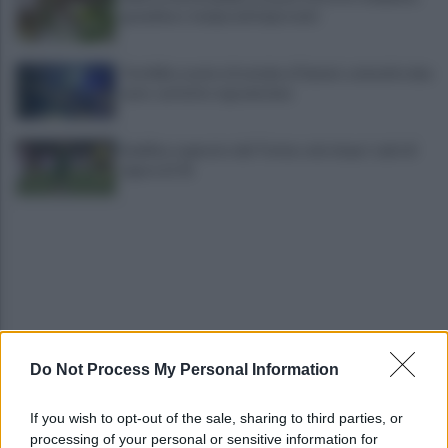
grandine e temporali improvvisi
Terribile scontro frontale a Flumeri, coinvolte due
auto: un ferito è gravissimo
Avellino superato dal Torino solo dopo i calci di
rigore (2-4)
Do Not Process My Personal Information
Montoro, addio a Gerardo Caruso: comunità in
lutto
If you wish to opt-out of the sale, sharing to third parties, or
processing of your personal or sensitive information for