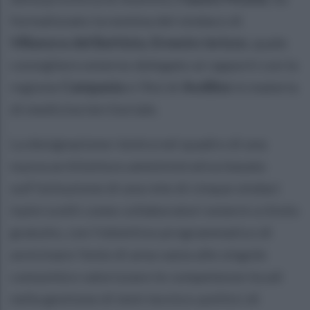
formalizzato la nomina del sindaco di
Villanova del Battista
,
Ernesto Iorizzo
, quale
consigliere esterno delegato ai rapporti con la
regione
Campania
e l’Asl di
Avellino
in materia
di medicina territoriale.
La designazione rientra nel quadro di una
nuova architettura amministrativa basata
sull'istituzione di una rete di cinque sindaci
irpini scelti come collaboratori esterni a titolo
gratuito, con l'obiettivo programmatico di
avvicinare l'ente di area vasta alle singole
comunità e valorizzare le competenze locali
nella gestione di temi tecnico-politici di