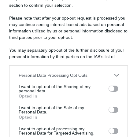
morto in casa
section to confirm your selection.
Please note that after your opt-out request is processed you
may continue seeing interest-based ads based on personal
information utilized by us or personal information disclosed to
third parties prior to your opt-out.
You may separately opt-out of the further disclosure of your
personal information by third parties on the IAB’s list of
downstream participants.
Personal Data Processing Opt Outs
This information may also be disclosed by us to third parties
on the IAB’s List of Downstream Participants that may further
I want to opt-out of the Sharing of my
disclose it to other third parties.
personal data.
Opted In
Please note that this website/app uses one or more Google
services and may gather and store information including but
I want to opt-out of the Sale of my
Personal Data.
not limited to your visit or usage behaviour. You may click to
Opted In
grant or deny consent to Google and its third-party tags to
use your data for below specified purposes in below Google
I want to opt-out of processing my
consent section.
Personal Data for Targeted Advertising.