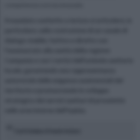
competenza sovracomunale.
Il mandato conferito a Iorizzo si articolerà, in
particolare, sulla costruzione di un canale di
dialogo stabile, fattivo e diretto con
l'assessorato alla sanità della regione
Campania e con i vertici dell'azienda sanitaria
locale, garantendo una rappresentanza
autorevole delle esigenze assistenziali del
territorio e promuovendo lo sviluppo
strategico dei servizi sanitari di prossimità
nelle aree interne dell'Irpinia.
Così il sindaco Ernesto Iorizzo: