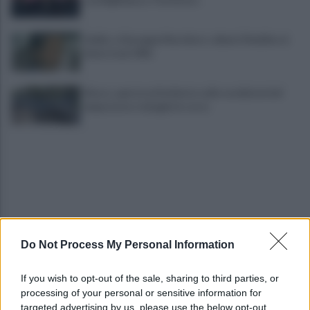
Addio a Giuseppe Marchioro: allenò l'Avellino in
Serie A nel 1982
Nusco, aperta un'inchiesta sulle condizioni del
depuratore: indagini in corso
Do Not Process My Personal Information
Maltempo, scatta nel pomeriggio l'allerta meteo:
in arrivo grandinate e fulmini
If you wish to opt-out of the sale, sharing to third parties, or
processing of your personal or sensitive information for
Avellino, tragedia a viale Italia: 44enne trovato
targeted advertising by us, please use the below opt-out