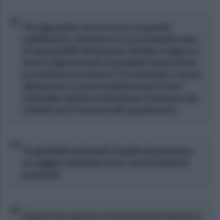
"Accolgo questo nuovo incarico con grande
soddisfazione, entusiasmo e con un profondo senso
di responsabilità istituzionale. Desidero rivolgere un
sincero ringraziamento al presidente Fausto Picone
per la fiducia accordatami. Chi amministra i comuni
dell'entroterra conosce perfettamente il valore
vitale della medicina territoriale per il benessere dei
cittadini e per il contrasto allo spopolamento.
Tra gli obiettivi principali c'è quello di promuovere
un maggiore attenzione verso i servizi sanitari di
prossimità.
Questo nuovo percorso sarà una risorsa in più per le