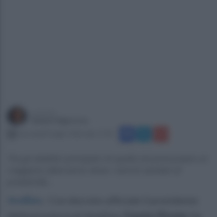
a cura di
Gianni Vigoroso
mercoledì 8 luglio 2026 alle 17:04
Tra gli obiettivi principali c'è quello di promuovere un
maggiore attenzione verso i servizi sanitari di
prossimità...
Avellino
.
Con decreto ufficiale il presidente
della provincia di Avellino,
Fausto Picone
, ha