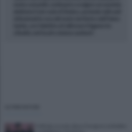
nostre comunità: continuerò a svolgere con assoluta
dedizione il mio ruolo di Sindaco, portando nelle sedi
istituzionali la voce del nostro territorio e dell’intera
Irpinia, con l’obiettivo di rafforzare il legame tra
cittadini, enti locali e sistema sanitario".
ULTIME NOTIZIE
È ufficiale, accordo chiuso: Ferragosto ad Avellino
con BigMama e The Kolors