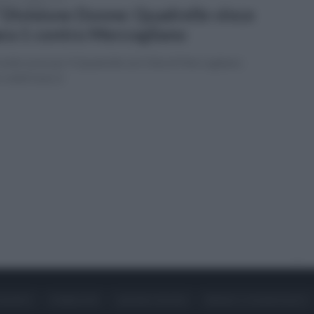
 Divisione Donne: Quadrelle vince
ra 1 contro Mercogliano
nella serie per il Quadrelle sul Città di Mercogliano:
coledì Gara 2
ONTATTI
PUBBLICITÀ
LAVORA CON NOI
PRIVACY / COOKIE POLICY