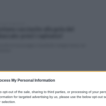
coledì 7 ottobre 2015
ntano cacciavite alla gola del
baccaio: presi i rapinatori
isodio ieri pomeriggio a Quadrelle. Indagini lampo dei
binieri
erdì 25 settembre 2015
rna a Quadrelle e trova discarica
ocess My Personal Information
nanzi alla porta di casa
to opt-out of the sale, sharing to third parties, or processing of your per
ignora è stata costretta ad affiggere un cartello: «Questa
formation for targeted advertising by us, please use the below opt-out s
 è una pattumiera»
 selection.