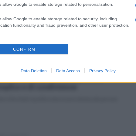
o allow Google to enable storage related to personalization.
tedì 30 giugno 2015
roncato da infarto mentre coltivava
o allow Google to enable storage related to security, including
orto
cation functionality and fraud prevention, and other user protection.
io Napolitano, 73 anni, ritrovato dal figlio e dai Carabinieri
le campagne di Quadrelle
CONFIRM
Data Deletion
Data Access
Privacy Policy
edì 25 maggio 2015
fiero: In campo per una politica
mplice e di condivisione
ero (Noi Sud): la politica deve essere attenta alle persone
edì 11 maggio 2015