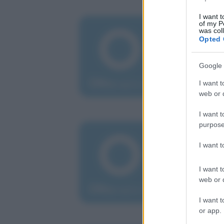
I want t
of my P
gio
was col
Bi
Opted 
po
Google 
Il s
dis
I want t
web or d
I want t
purpose
sab
Af
I want 
75
I want t
Il c
web or d
matt
I want t
or app.