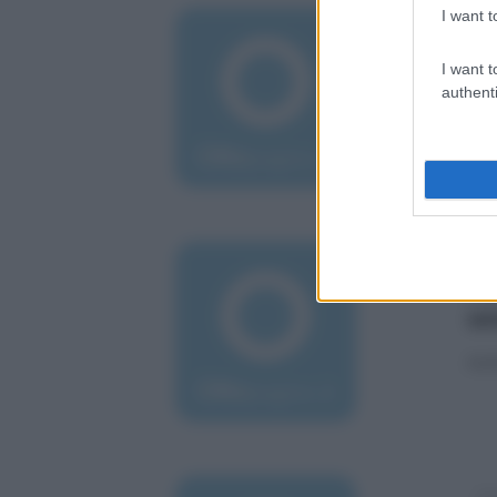
I want t
mar
St
I want t
l'
authenti
Nunz
nel
lun
Au
se
Aufi
lun