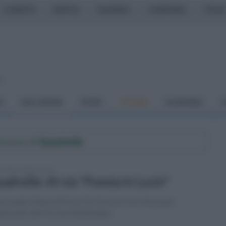
CASERTA
NAPOLI
SALERNO
CAMPANIA
ITALIA
o
À
DAI COMUNI
SPORT
CUCINA
ECONOMIA
C
Comune di
Quadrelle
coledì 7 ottobre 2015
adrelle: Al via "Poesia in Lucis"
o studio d'arte di Prisco De Vivo un ciclo d'incontri
anizzato dal Circolo Anastasiano