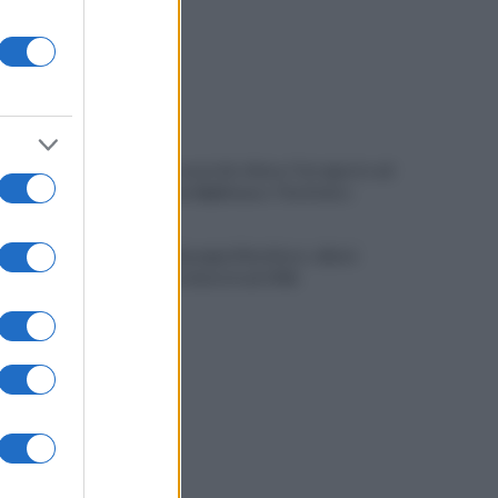
È ufficiale, accordo chiuso: Ferragosto ad
Avellino con BigMama e The Kolors
Addio a Giuseppe Marchioro: allenò
l'Avellino in Serie A nel 1982