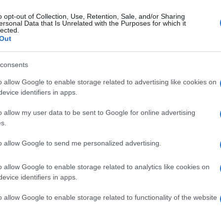
o opt-out of Collection, Use, Retention, Sale, and/or Sharing
ersonal Data that Is Unrelated with the Purposes for which it
vedì 27 agosto 2015
lected.
lancio, Masi: Ma quale diffida, inutili
Out
lemiche politiche
consents
indaco di Quadrelle dispiaciuto per le strumentalizzazioni e la
informazione della minoranza
o allow Google to enable storage related to advertising like cookies on
evice identifiers in apps.
o allow my user data to be sent to Google for online advertising
s.
ato 11 luglio 2015
flitto da un brutto male, si suicida
to allow Google to send me personalized advertising.
enne
o allow Google to enable storage related to analytics like cookies on
orpo senza vita di Andrea Tedeschi è stato ritrovato questa
evice identifiers in apps.
ina da suo figlio
o allow Google to enable storage related to functionality of the website