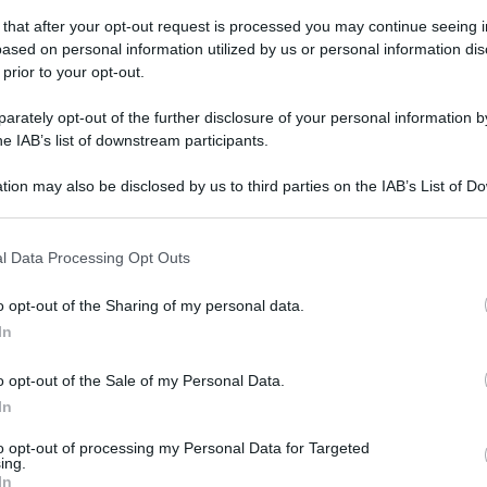
 that after your opt-out request is processed you may continue seeing i
ased on personal information utilized by us or personal information dis
 prior to your opt-out.
erdì 18 settembre 2015
adrelle, cambi in Giunta: entrano
rately opt-out of the further disclosure of your personal information by
ppi e Napolitano
he IAB’s list of downstream participants.
sun contrasto in amministrazione ma prassi consolidata di
tion may also be disclosed by us to third parties on the IAB’s List of 
à consiliatura
 that may further disclose it to other third parties.
 that this website/app uses one or more Google services and may gath
l Data Processing Opt Outs
including but not limited to your visit or usage behaviour. You may click 
 to Google and its third-party tags to use your data for below specifi
o opt-out of the Sharing of my personal data.
vedì 27 agosto 2015
ogle consent section.
l Baianese: "Non siamo serbatoio di
In
ti per il napoletano»
o opt-out of the Sale of my Personal Data.
In
ra proteste per il guazzabuglio dell'Italicum. Masi: «I
iti hanno deciso a tavolino»
to opt-out of processing my Personal Data for Targeted
ing.
In