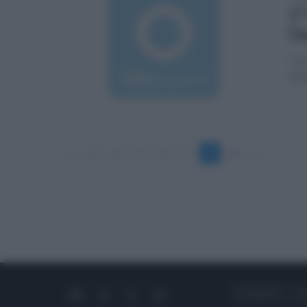
1°
Ga
1-0 
mer
«
3
4
5
6
7
8
9
»
CHI SIAMO
C