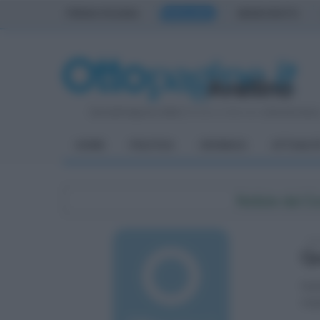
PRIMA PAGINA
AVELLINO
BENEVENTO
Giovedì 6 Agosto 2026
| Direttore Editoriale:
Antonio Sass
HOME
POLITICA
CRONACA
ATTUALIT
Notizie dal 
mer
Qu
Nell
org