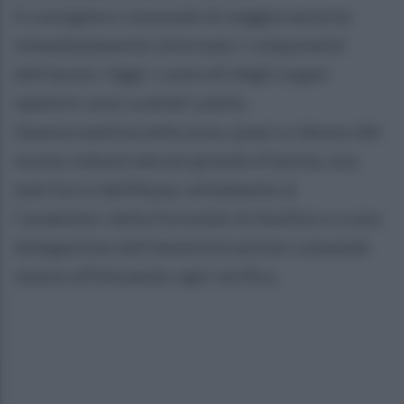
Il consigliere comunale di maggioranza ha
immediatamente informato i componenti
dell'assise. Oggi i controlli degli organi
ispettivi sono scattati subito.
Questa mattina nella zona, quasi a ridosso del
nucleo industriale più grande d'Irpinia, una
task force dell'Arpac unitamente ai
Carabinieri della Forestale di Avellino e a una
delegazione dell'amministrazione comunale
stanno effettuando ogni verifica.