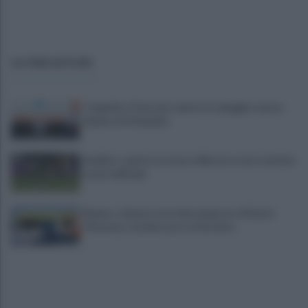
ULTIME NOTIZIE
Tragedia a Paestum, malore in spiaggia: muore
62enne di Atripalda
Avellino: spunta un nuovo difensore verso il primo
match ufficiale
Baiano, schianto mortale nel giorno di Santa
Filomena, Carmine non ce l'ha fatta