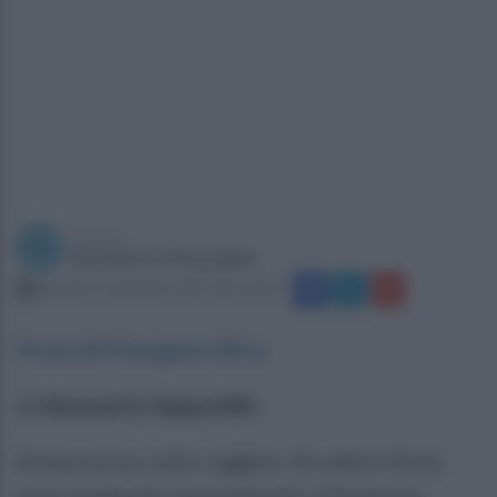
a cura di
Redazione Ottopagine
martedì 5 settembre 2017 alle 10:19
Prata di Principato Ultra
.
di
Simonetta Ieppariello
Acqua scura, color ruggine. Un odore forte,
acre, pungente, nauseabondo. Il fiume tra