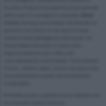
Arcella e Prata ha insospettito alcuni giovani
della zona e il consigliere comunale
James
Coccia
che ha poi provveduto ad allertare le
autorità. Uno stuolo di carcasse di carpe,
carassi e barbi galleggiava sulle acque. Un
fiume Sabato diventato in quel tratto
improvvisamente scuro. Non solo.
«Uno spettacolo sconfortante - ha esclamato
Coccia -. Inoltre i pesci , le loro carcasse sono
in putrefazione e quindi l'aria è diventata
irrespirabile.
Potrebbe esserci qualche scarico abusivo che
ha scatenato questo inferno».