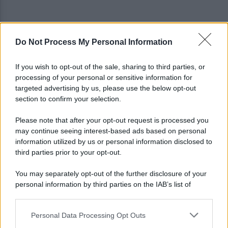
Do Not Process My Personal Information
Avellino-Torino: le fotogallery del match e dei
tifosi
If you wish to opt-out of the sale, sharing to third parties, or
processing of your personal or sensitive information for
Avellino, Nesta: "Soddisfatto, siamo a un buon
targeted advertising by us, please use the below opt-out
livello, ma è solo l'inizio"
section to confirm your selection.
Please note that after your opt-out request is processed you
may continue seeing interest-based ads based on personal
information utilized by us or personal information disclosed to
third parties prior to your opt-out.
You may separately opt-out of the further disclosure of your
personal information by third parties on the IAB’s list of
downstream participants.
Personal Data Processing Opt Outs
This information may also be disclosed by us to third parties
on the IAB’s List of Downstream Participants that may further