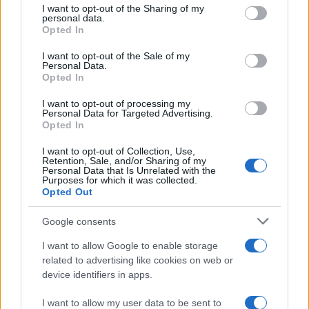
I want to opt-out of the Sharing of my
disclose it to other third parties.
personal data.
Opted In
Please note that this website/app uses one or more Google
services and may gather and store information including but
I want to opt-out of the Sale of my
Personal Data.
not limited to your visit or usage behaviour. You may click to
Opted In
grant or deny consent to Google and its third-party tags to
use your data for below specified purposes in below Google
I want to opt-out of processing my
consent section.
Personal Data for Targeted Advertising.
Opted In
I want to opt-out of Collection, Use,
Retention, Sale, and/or Sharing of my
Personal Data that Is Unrelated with the
Purposes for which it was collected.
Opted Out
Google consents
I want to allow Google to enable storage
related to advertising like cookies on web or
device identifiers in apps.
I want to allow my user data to be sent to