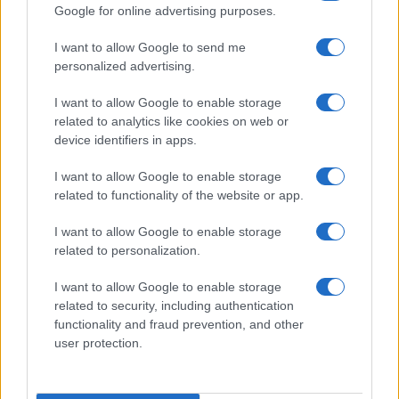
Google for online advertising purposes.
I want to allow Google to send me
personalized advertising.
I want to allow Google to enable storage
related to analytics like cookies on web or
device identifiers in apps.
I want to allow Google to enable storage
related to functionality of the website or app.
I want to allow Google to enable storage
CHI SIAMO
CONTATTI
PUBBLICITÀ
LAVORA CON NOI
related to personalization.
PRIVACY / COOKIE POLICY
PREFERENZE PRIVACY
I want to allow Google to enable storage
OTTO CHANNEL
related to security, including authentication
functionality and fraud prevention, and other
user protection.
Registrazione del Tribunale di Avellino n. 331 del 23/11/1995
Iscritto al Registro degli Operatori di Comunicazione n. 37512