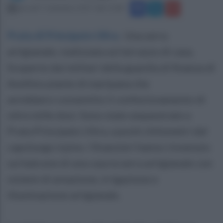
giovedì 7 settembre 2017 alle 12:08
Prata di Principato Ultra
.
Una serra
artigianale, realizzata sul terrazzo di casa.
Scoperte dai militari della guardia di finanza di
Avellino piante di marijuana che
avrebbero consentito il confezionamento di
oltre mille dosi. Sono state sequestrate a
Prata Principato Ultra, a pochi chilometri dal
capoluogo irpino. I finanzieri hanno rinvenuto
sul balcone di una casa la serra artigianale con
sistemi di areazione, irrigazione e
illuminazione artigianale.