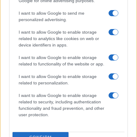
Google for online advertising purposes.
I want to allow Google to send me
personalized advertising.
I want to allow Google to enable storage
related to analytics like cookies on web or
device identifiers in apps.
I want to allow Google to enable storage
related to functionality of the website or app.
I want to allow Google to enable storage
CHI SIAMO
CONTATTI
PUBBLICITÀ
LAVORA CON NOI
related to personalization.
PRIVACY / COOKIE POLICY
PREFERENZE PRIVACY
I want to allow Google to enable storage
OTTO CHANNEL
related to security, including authentication
functionality and fraud prevention, and other
user protection.
Registrazione del Tribunale di Avellino n. 331 del 23/11/1995
Iscritto al Registro degli Operatori di Comunicazione n. 37512