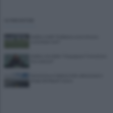
ULTIME NOTIZIE
Avellino, Favilli: "Dobbiamo essere di nuovo
scomodi per tutti"
Avellino, il ds Aiello: "Cinquegrano? Trattativa in
fase avanzata"
Autocisterna si ribalta in A16: rallentamenti e
disagi sulla Napoli-Canosa