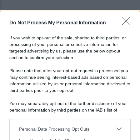
Do Not Process My Personal Information
Tentata violenza sessuale in ascensore al Centro
Vivendi: il 34enne resta libero
If you wish to opt-out of the sale, sharing to third parties, or
processing of your personal or sensitive information for
In arrivo bombe d'acqua e grandinate record:
targeted advertising by us, please use the below opt-out
torna l'allerta meteo in Irpinia
section to confirm your selection.
Please note that after your opt-out request is processed you
may continue seeing interest-based ads based on personal
information utilized by us or personal information disclosed to
third parties prior to your opt-out.
You may separately opt-out of the further disclosure of your
personal information by third parties on the IAB’s list of
downstream participants.
Personal Data Processing Opt Outs
This information may also be disclosed by us to third parties
on the IAB’s List of Downstream Participants that may further