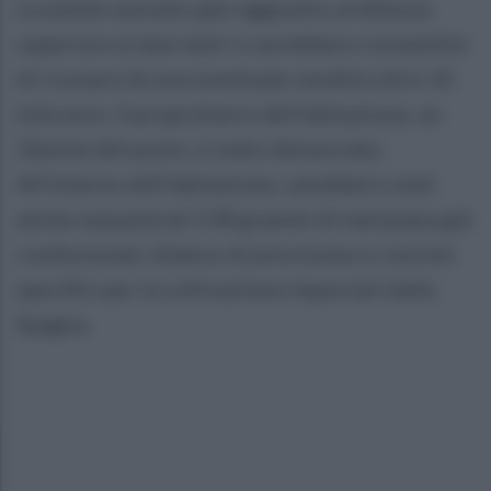
Le piante avevano già raggiunto un'altezza
superiore ai due metri e avrebbero consentito
di ricavare da una eventuale vendita oltre 10
mila euro. Il proprietario dell'abitazione, un
32enne del posto, è stato denunciato.
All'interno dell'abitazione, sarebbero stati
anche sequestrati 538 grammi di marijuana già
confezionati, bilance di precisione e concimi
specifici per la coltivazione importati dalla
Spagna.