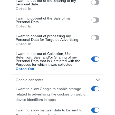
I want to opt-out of the Sharing of my
disclose it to other third parties.
personal data.
Opted In
Please note that this website/app uses one or more Google
services and may gather and store information including but
I want to opt-out of the Sale of my
Personal Data.
not limited to your visit or usage behaviour. You may click to
Opted In
grant or deny consent to Google and its third-party tags to
use your data for below specified purposes in below Google
I want to opt-out of processing my
consent section.
Personal Data for Targeted Advertising.
Opted In
I want to opt-out of Collection, Use,
Retention, Sale, and/or Sharing of my
Personal Data that Is Unrelated with the
Purposes for which it was collected.
Opted Out
Google consents
I want to allow Google to enable storage
related to advertising like cookies on web or
device identifiers in apps.
I want to allow my user data to be sent to