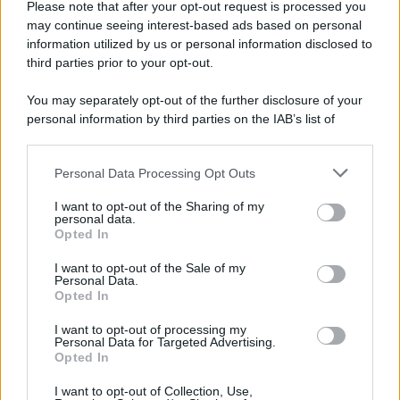
Please note that after your opt-out request is processed you
may continue seeing interest-based ads based on personal
information utilized by us or personal information disclosed to
third parties prior to your opt-out.
You may separately opt-out of the further disclosure of your
personal information by third parties on the IAB’s list of
downstream participants.
Personal Data Processing Opt Outs
This information may also be disclosed by us to third parties
on the IAB’s List of Downstream Participants that may further
I want to opt-out of the Sharing of my
disclose it to other third parties.
personal data.
Opted In
Please note that this website/app uses one or more Google
services and may gather and store information including but
I want to opt-out of the Sale of my
Personal Data.
not limited to your visit or usage behaviour. You may click to
Opted In
grant or deny consent to Google and its third-party tags to
use your data for below specified purposes in below Google
I want to opt-out of processing my
consent section.
Personal Data for Targeted Advertising.
Opted In
I want to opt-out of Collection, Use,