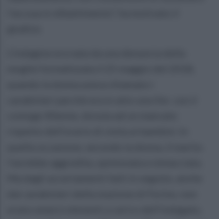
l’accusa in dibattimento”, ha motivato il
giudice.
L’indagine era nata da una denuncia della
moglie formalizzata il 25 maggio del 2018,
quando la donna aveva chiamato i
carabinieri perché era in atto una lite con il
coniuge 40enne, dovuta ad un mancato
rispetto dell’orario di visita ai bambini. In
quella occasione, secondo la donna, il marito
l’avrebbe aggredita, spintonata e minacciata.
Ma dagli accertamenti fatti in seguito, anche
dai carabinieri della stazione di Forino, non
erano emersi elenenti a carico dell'indagato,