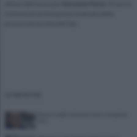
difeso dall’avvocato
Giovanna Perna
. Di qui la
richiesta di archiviazione avanzata dalla
procura ed accolta dal Gip.
ULTIME NOTIZIE
Montoro, addio a Gerardo Caruso: comunità in
lutto