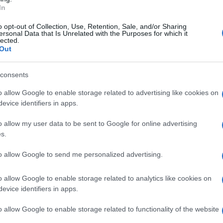
In
 dei citati controlli, constatavano
all’interno di
alcune persone già note alle Forze di Polizia.
o opt-out of Collection, Use, Retention, Sale, and/or Sharing
ersonal Data that Is Unrelated with the Purposes for which it
lected.
erno del locale,
4 persone, di età compresa tra
Out
isultavano essere sprovviste della prescritta
 a carico dei suddetti avventori venivano
consents
i.
o allow Google to enable storage related to advertising like cookies on
evice identifiers in apps.
o allow my user data to be sent to Google for online advertising
s.
to allow Google to send me personalized advertising.
o allow Google to enable storage related to analytics like cookies on
evice identifiers in apps.
o allow Google to enable storage related to functionality of the website