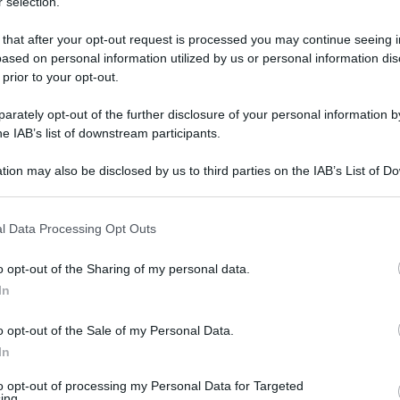
 selection.
 that after your opt-out request is processed you may continue seeing i
ased on personal information utilized by us or personal information dis
 prior to your opt-out.
rately opt-out of the further disclosure of your personal information by
he IAB’s list of downstream participants.
tion may also be disclosed by us to third parties on the IAB’s List of 
 that may further disclose it to other third parties.
 that this website/app uses one or more Google services and may gath
l Data Processing Opt Outs
including but not limited to your visit or usage behaviour. You may click 
1 gennaio 2022 alle 13:02
 to Google and its third-party tags to use your data for below specifi
o opt-out of the Sharing of my personal data.
ogle consent section.
In
 servizi attivati per assicurare l’osservanza
o opt-out of the Sale of my Personal Data.
 coronavirus a tutela della salute, soprattutto
In
cizi aperti al pubblico, ha intensificato i
to opt-out of processing my Personal Data for Targeted
i comuni sede di Commissariato distaccato. In
ing.