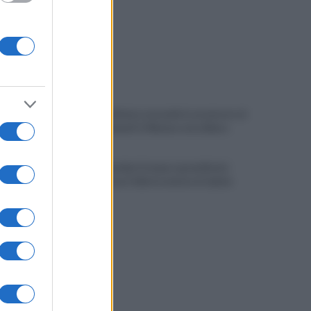
Tentata violenza sessuale in ascensore al
Centro Vivendi: il 34enne resta libero
In arrivo bombe d'acqua e grandinate
record: torna l'allerta meteo in Irpinia