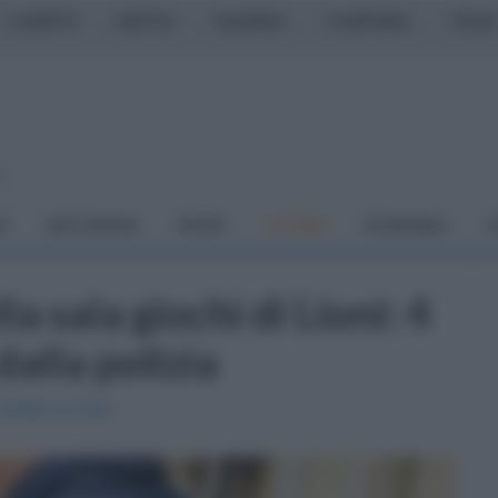
CASERTA
NAPOLI
SALERNO
CAMPANIA
ITALIA
o
À
DAI COMUNI
SPORT
CUCINA
ECONOMIA
C
a sala giochi di Lioni: 4
alla polizia
 verde a Lioni