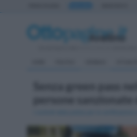
PRIMA PAGINA
AVELLINO
BENEVENTO
Giovedì 6 Agosto 2026
| Direttore Editoriale:
Antonio Sass
HOME
POLITICA
CRONACA
ATTUALIT
Senza green pass nell
persone sanzionate d
I controlli della polizia per la certificazione