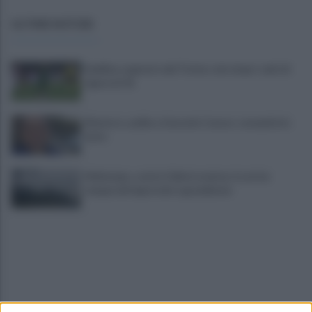
ULTIME NOTIZIE
Avellino superato dal Torino solo dopo i calci di
rigore (2-4)
Montoro, addio a Gerardo Caruso: comunità in
lutto
Maltempo, scatta l'allerta meteo: in arrivo
temporali improvvisi e grandinate