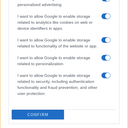
personalized advertising.
I want to allow Google to enable storage
related to analytics like cookies on web or
device identifiers in apps.
I want to allow Google to enable storage
related to functionality of the website or app.
I want to allow Google to enable storage
CHI SIAMO
CONTATTI
PUBBLICITÀ
LAVORA CON NOI
related to personalization.
PRIVACY / COOKIE POLICY
PREFERENZE PRIVACY
I want to allow Google to enable storage
OTTO CHANNEL
related to security, including authentication
functionality and fraud prevention, and other
user protection.
Registrazione del Tribunale di Avellino n. 331 del 23/11/1995
Iscritto al Registro degli Operatori di Comunicazione n. 37512
© Riproduzione Riservata – Ne è consentita esclusivamente una
CONFIRM
riproduzione parziale con citazione della fonte corretta
www.ottopagine.it