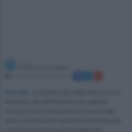
a cura di
Redazione Ottopagine
giovedì 23 giugno 2022 alle 09:30
Montella
.
La squadra dei Vigili del Fuoco di
Montella, alle 00.30 della notte appena
trascorsa, sono intervenuti in piazza Degli
Irpini, nei pressi del comune di Montella, per
l'incendio di due casette in legno che