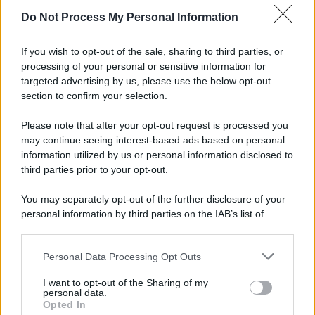
Do Not Process My Personal Information
Grande Sarno, confronto a Montoro: "Subito
confronto con la Regione"
If you wish to opt-out of the sale, sharing to third parties, or
processing of your personal or sensitive information for
Spaccio di droga a Roma, 13 arresti: nei guai
targeted advertising by us, please use the below opt-out
anche un 26enne avellinese
section to confirm your selection.
Please note that after your opt-out request is processed you
may continue seeing interest-based ads based on personal
information utilized by us or personal information disclosed to
third parties prior to your opt-out.
You may separately opt-out of the further disclosure of your
personal information by third parties on the IAB’s list of
downstream participants.
Personal Data Processing Opt Outs
This information may also be disclosed by us to third parties
on the IAB’s List of Downstream Participants that may further
I want to opt-out of the Sharing of my
disclose it to other third parties.
personal data.
Opted In
Please note that this website/app uses one or more Google