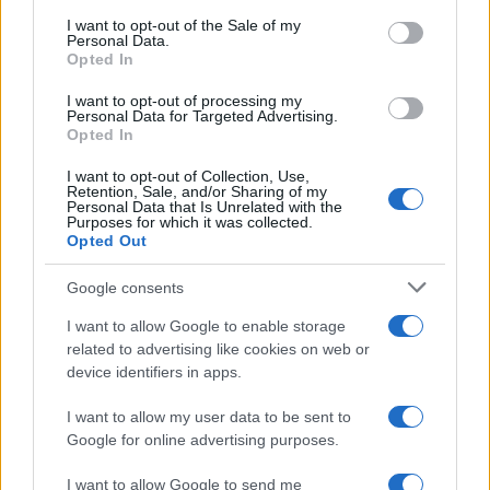
services and may gather and store information including but
I want to opt-out of the Sale of my
Personal Data.
not limited to your visit or usage behaviour. You may click to
Opted In
grant or deny consent to Google and its third-party tags to
use your data for below specified purposes in below Google
I want to opt-out of processing my
consent section.
Personal Data for Targeted Advertising.
Opted In
I want to opt-out of Collection, Use,
Retention, Sale, and/or Sharing of my
Personal Data that Is Unrelated with the
Purposes for which it was collected.
Opted Out
Google consents
I want to allow Google to enable storage
related to advertising like cookies on web or
device identifiers in apps.
I want to allow my user data to be sent to
Google for online advertising purposes.
I want to allow Google to send me