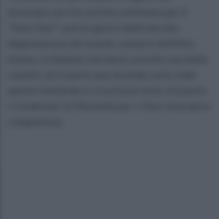
dovevano servire nel fine settimana per il
"Kaso Fest" una tre giorni dedicata alla
degustazione del mondo caseario dell'Alta
Irpinia. Le fiamme che hanno avvolto una delle
casette, ed in parte una seconda, sono state
spente mettendo in sicurezza l'area. Sul posto
i Carabinieri di Montella per i rilievi di propria
competenza.