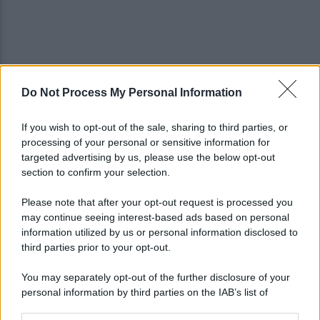
Do Not Process My Personal Information
Candida, accoltellò un 39enne: condanna a sei
anni confermata in Appello
If you wish to opt-out of the sale, sharing to third parties, or
processing of your personal or sensitive information for
Avellino, trovato morto in casa, è giallo: nuove
targeted advertising by us, please use the below opt-out
perizie della Polizia
section to confirm your selection.
Please note that after your opt-out request is processed you
may continue seeing interest-based ads based on personal
information utilized by us or personal information disclosed to
third parties prior to your opt-out.
You may separately opt-out of the further disclosure of your
personal information by third parties on the IAB’s list of
downstream participants.