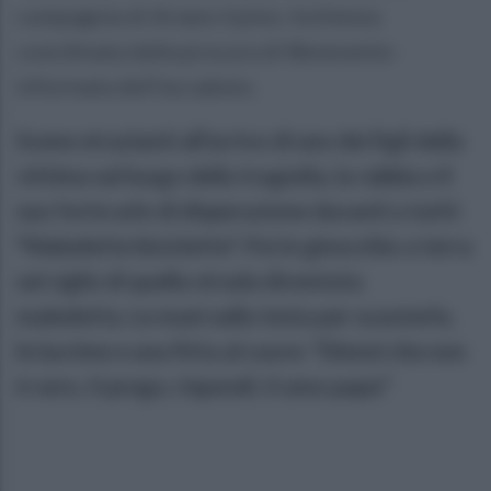
compagnia di Ariano Irpino. Inchiesta
coordinata dalla procura di Benevento
informata dell'accaduto.
Scene strazianti all'arrivo di uno dei figli della
vittima sul luogo della tragedia, la rabbia e il
suo forte urlo di disperazione davanti a tutti:
"Maledette biciclette". Poi in ginocchio a terra
sul ciglio di quella strada diventata
maledetta. Le mani sulla testa per scuoterlo,
le lacrime e una fitta al cuore: "Dimmi che non
è vero, ti prego, rispondi, ti amo papà."