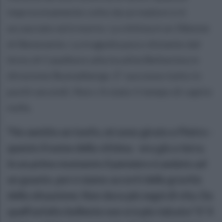
improvvisamente colto da un malore si è
accasciato ed è morto. La vittima è un 58enne
di Benevento. La tragedia poco distante dal
bivio di Casalbore alla località Bellavista in
direzione Buonalbergo. E' successo tutto in
pochi secondi. Non c'è stato il tempo di capire
nulla.
"Ho sentito un tonfo, mi sono girato e Pietro -
questo il nome della vittima - era già a terra.
In un primo momento il pensiero è andato ad
un guasto, poi ci siamo accorti della gravità
della situazione. Non dava più segni di vita. Da
quell'asfalto bollente non si è più rialzato." E' il