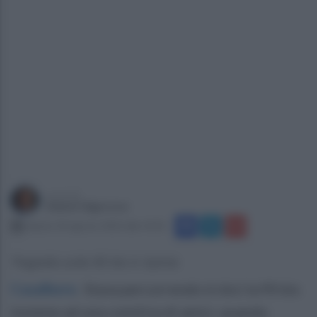
a cura di
Gianni Vigoroso
sabato 20 agosto 2022 alle 14:01
Tragedia sulla 90 bis in Irpinia
Casalbore
.
Stava percorrendo in bici la 90 bis
insieme ad una comitiva di amici, quando