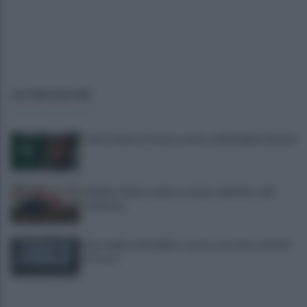
ULTIME NOTIZIE
Tariq Owens è il nuovo centro dell'Avellino Basket
Avellino: Manzi ceduto a titolo definitivo alla
Scafatese
Sportnight ad Avellino: serata con tante attività
al Corso