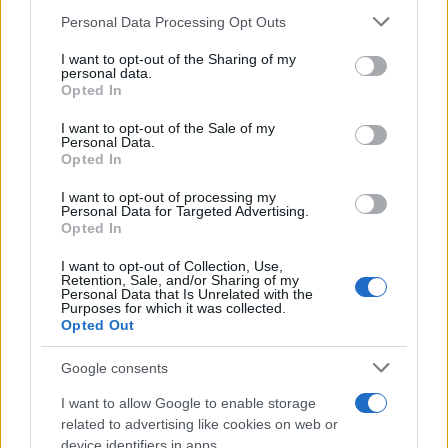
Personal Data Processing Opt Outs
This information may also be disclosed by us to third parties
on the IAB’s List of Downstream Participants that may further
I want to opt-out of the Sharing of my
disclose it to other third parties.
personal data.
Opted In
Please note that this website/app uses one or more Google
services and may gather and store information including but
I want to opt-out of the Sale of my
Personal Data.
not limited to your visit or usage behaviour. You may click to
Opted In
grant or deny consent to Google and its third-party tags to
use your data for below specified purposes in below Google
I want to opt-out of processing my
consent section.
Personal Data for Targeted Advertising.
Opted In
I want to opt-out of Collection, Use,
Retention, Sale, and/or Sharing of my
Personal Data that Is Unrelated with the
Purposes for which it was collected.
Opted Out
Google consents
I want to allow Google to enable storage
related to advertising like cookies on web or
device identifiers in apps.