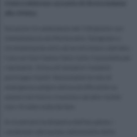
triste e doloroso racconto di chi era insieme
alla vittima.
Sul posto tre ambulanze del 118 giunte con
immediatezza da Montecalvo, Savignano e
Grottaminarda oltre ad un elicottero dall'alto.
I soccorritori hanno fatto tutto il possibile per
rianimarlo. Un'ora di tentativi rivelatisi
purtroppo inutili. Nonostante la rete di
emergenza sempre attiva ed efficiente su
questo territorio crocevia e ad alto rischio
non c'è stato nulla da fare.
A ricostruire la dinamica dell'accaduto i
carabinieri del nucleo radiomobile della