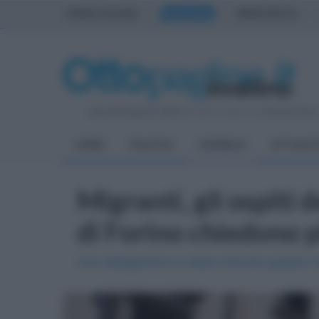
PRIMA PAGINA
AVELLINO
BENEVENTO
Giovedì 6 Agosto 2026
| Direttore Editoriale:
Antonio Sass
HOME
POLITICA
CRONACA
ATTUALIT
Migranti, gli ospiti 
di Forino chiedono p
Una delegazione è stata ricevuta questa ma