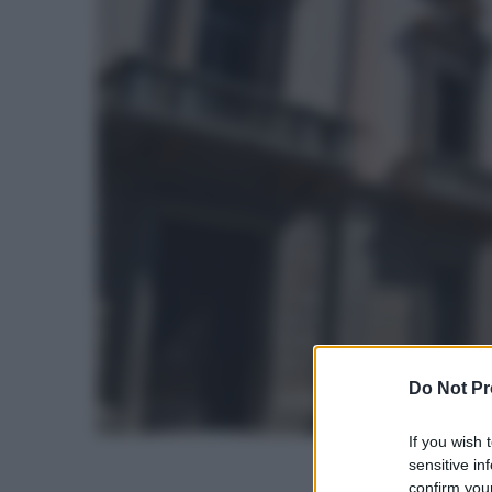
Do Not Pr
If you wish 
sensitive in
confirm your