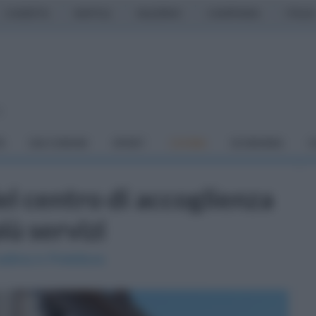
CASERTA
NAPOLI
SALERNO
CAMPANIA
ITALIA
o
À
DAI COMUNI
SPORT
CUCINA
ECONOMIA
C
del centro di accoglienza
iù servizi
ttina in Prefettura