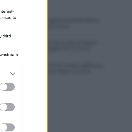
ULTIME NOTIZIE
nterest-
closed to
Avellino, tragedia a viale Italia: 40enne
trovato morto in casa
 third
Caldo, allerta fino a dopo Ferragosto:
record ad Avellino: 45° C al Corso
Downstream
Il Comune trova la soluzione: BigMama e
er and store
The Kolors per salvare il concerto
to grant or
ed purposes