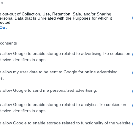
In
o opt-out of Collection, Use, Retention, Sale, and/or Sharing
ersonal Data that Is Unrelated with the Purposes for which it
 i cittadini extracomunitari offrono diversi
lected.
Out
 sanitaria, kit vestiario, attività scolastiche e
ratto.
consents
o allow Google to enable storage related to advertising like cookies on
ricevuta dal Vice Prefetto Vicario e dal
evice identifiers in apps.
 istanze.
o allow my user data to be sent to Google for online advertising
s.
alcune richieste, essenzialmente pasti più
ore e continuo riscaldamento, abbonamento
to allow Google to send me personalized advertising.
revisioni contrattuali.
o allow Google to enable storage related to analytics like cookies on
evice identifiers in apps.
dell’Area si sono impegnati a venire incontro
sibile.
o allow Google to enable storage related to functionality of the website