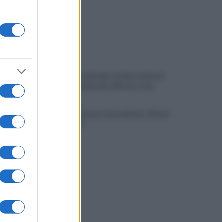
Omicidio Colalongo: la Dda ottiene il
processo lampo per Alduccio Cava
Avellino, possesso di marijuana: 22enne
denunciato