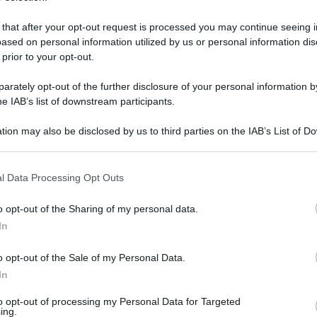
 that after your opt-out request is processed you may continue seeing i
ased on personal information utilized by us or personal information dis
 prior to your opt-out.
rately opt-out of the further disclosure of your personal information by
he IAB’s list of downstream participants.
tion may also be disclosed by us to third parties on the IAB’s List of 
 that may further disclose it to other third parties.
 that this website/app uses one or more Google services and may gath
l Data Processing Opt Outs
including but not limited to your visit or usage behaviour. You may click 
 to Google and its third-party tags to use your data for below specifi
 dicembre 2022 alle 20:31
o opt-out of the Sharing of my personal data.
ogle consent section.
In
 a questa Prefettura, un gruppo di migranti
o opt-out of the Sale of my Personal Data.
no, gestito dalla Cooperativa Sociale Samira,
In
i, tra cui uno recentemente ivi trasferito da
to opt-out of processing my Personal Data for Targeted
portamenti violenti tali da determinarne
ing.