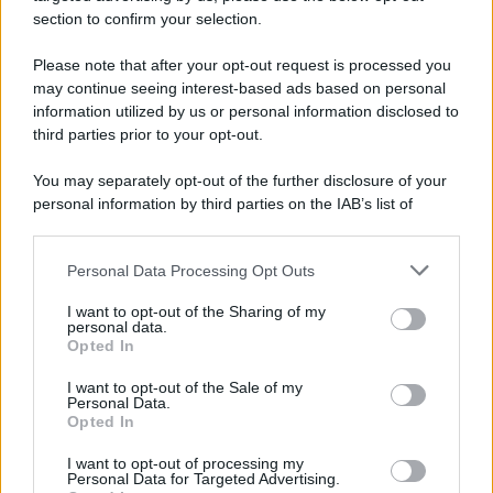
Scafatese
section to confirm your selection.
Please note that after your opt-out request is processed you
may continue seeing interest-based ads based on personal
information utilized by us or personal information disclosed to
third parties prior to your opt-out.
You may separately opt-out of the further disclosure of your
personal information by third parties on the IAB’s list of
downstream participants.
Personal Data Processing Opt Outs
This information may also be disclosed by us to third parties
on the IAB’s List of Downstream Participants that may further
I want to opt-out of the Sharing of my
disclose it to other third parties.
personal data.
Opted In
Please note that this website/app uses one or more Google
services and may gather and store information including but
I want to opt-out of the Sale of my
Personal Data.
not limited to your visit or usage behaviour. You may click to
Opted In
grant or deny consent to Google and its third-party tags to
use your data for below specified purposes in below Google
I want to opt-out of processing my
consent section.
Personal Data for Targeted Advertising.