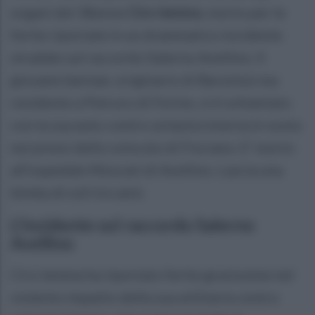
organi del 38enne
Ciro Iemma
, morto per le
ferite riportate in un drammatico incidente
stradale sul raccordo Salerno Avellino. Il
giovane barman, originario di Baronissi ma
residente a Petruro di Forino, si è schiantato
con la sua auto contro un'autocisterna in sosta
nei pressi dello svincolo di Fisciano. E' morto
all'ospedale Moscati di Avellino. Lascia una
bimba di soli tre anni.
L'incidente sul raccordo Salerno
Avellino
Ciro Iemma ha riportato ferite gravissime nel
violento impatto della sua utilitaria contro