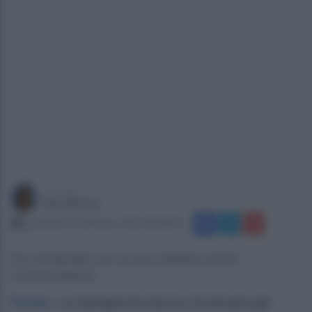
a cura di
Sara Botte
mercoledì 21 dicembre 2022 alle 08:53
Si è schiantato con la sua utilitaria contro
un'autocisterna
Forino
.
La famiglia ha deciso di donare gli