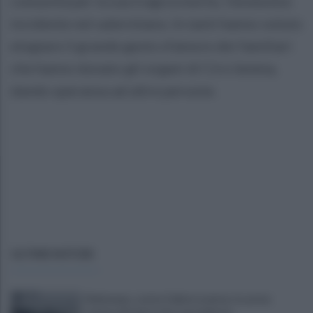
comunità per la sua tragica morte, l'ennesimo
incidente nel salernitano. In tanti hanno voluto
elogiare il grande gesto d'amore dei familiari
che hanno donato gli organi di Ciro Iemma,
dando speranza ad altre persone.
ULTIME NOTIZIE
Maltempo, scatta l'allerta meteo: in arrivo
temporali improvvisi e grandinate