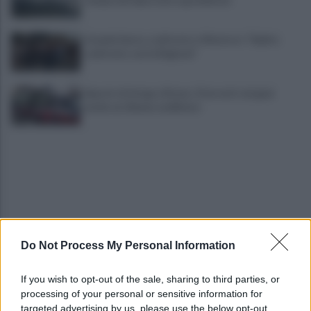
Grande Sarno, confronto a Montoro: "Subito
confronto con la Regione"
Spaccio di droga a Roma, 13 arresti: nei guai
anche un 26enne avellinese
Do Not Process My Personal Information
Tariq Owens è il nuovo centro dell'Avellino Basket
If you wish to opt-out of the sale, sharing to third parties, or
processing of your personal or sensitive information for
Avellino: Manzi ceduto a titolo definitivo alla
targeted advertising by us, please use the below opt-out