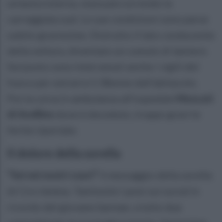
un'autocisterna, stava percorrendo la
carreggiata sud. Le sue condizioni sono parse
subito gravissime. Distrutto il lato conducente
della vettura, diventato un cumulo di lamiere.
Sul posto sono intervenuti anche i vigili del
fuoco per estrarre il 38enne dall'abitacolo.
Poi la corsa in ambulanza all'ospedale
Moscati
di Avellino
dove è deceduto, troppo gravi le
ferite riportate.
Il dolore della sorella
“Sei nei nostri cuori”
il messaggio della sorella
di Ciro Iemma. Tantissimi i post sui social in
ricordo del giovane barman, a lutto due