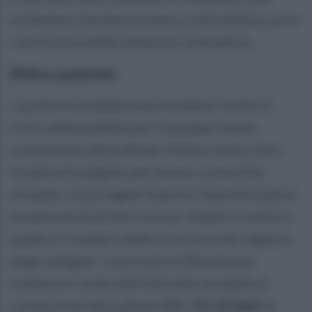
un’ipotesi che dovrà essere confrontata con le
conclusioni della relazione cinematica.
Ritiro patente
La polizia stradale ha provveduto anche al
ritiro della patente per Giuseppe Soave,
conducente del pullman Flixbus, finito fuori
strada ed indagato per lesioni e omicidio
stradale. Il suo legale Guerino Gazzella subito
preannunciò di fare ricorso. Intanto è salito a
quattro il numero delle iscrizioni nel registro
degli indagati. La procura di Benevento
contesta il reato dell’omicidio stradale al
conducente del pullman
G.S.
,
R.O di Aspi, e