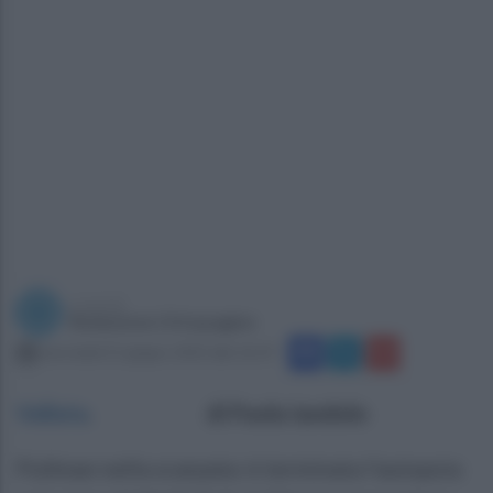
a cura di
Redazione Ottopagine
mercoledì 21 giugno 2023 alle 16:19
Vallata
.
di Paola Iandolo
Pullman nella scarpata: è terminata l’autopsia