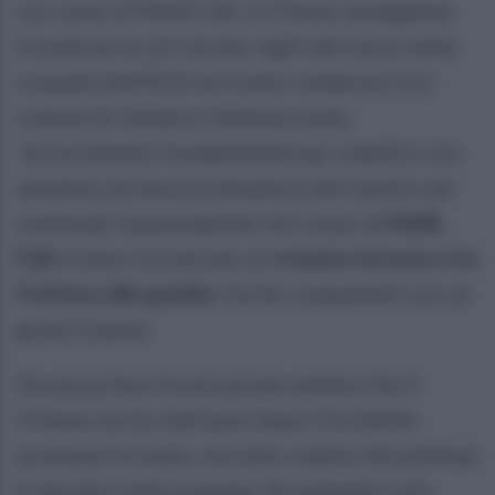
sul corpo di Malik Fall, il 27enne senegalese
trovato privo di vita dai vigili del fuoco nella
scarpata dell’A16 nel tratto compreso tra i
comuni di Vallata e Vallesaccarda.
Accertamenti fondamentali per stabilire con
assoluta certezza la dinamica del sinistro ed
eventuali responsabilità. Sul corpo di
Malik
Fall
è stato riscontrato un
trauma toracico e la
frattura alle gambe.
Ferite compatibili con un
grave trauma.
Da una prima ricostruzione sembra che il
27enne uscito dall’auto dopo l’incidente
avvenuto tra auto, sia stato colpito dal pullman
e lanciato nella scarpata. Al momento solo