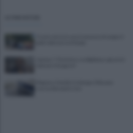
ULTIME NOTIZIE
Trovato morto in casa in una pozza di sangue: il
giallo della morte di Sergio
Cipriano: "I The Kolors con BigMama e gli artisti
irpini per il 16 agosto"
Mugnano, Omicidio Colalongo: il Riesame
scarcera Bernando Cava