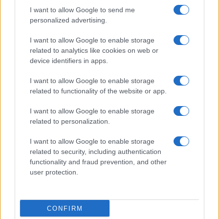
I want to allow Google to send me
personalized advertising.
I want to allow Google to enable storage
related to analytics like cookies on web or
device identifiers in apps.
I want to allow Google to enable storage
related to functionality of the website or app.
I want to allow Google to enable storage
CHI SIAMO
CONTATTI
PUBBLICITÀ
LAVORA CON NOI
related to personalization.
PRIVACY / COOKIE POLICY
PREFERENZE PRIVACY
I want to allow Google to enable storage
OTTO CHANNEL
related to security, including authentication
functionality and fraud prevention, and other
user protection.
Registrazione del Tribunale di Avellino n. 331 del 23/11/1995
Iscritto al Registro degli Operatori di Comunicazione n. 37512
© Riproduzione Riservata – Ne è consentita esclusivamente una
CONFIRM
riproduzione parziale con citazione della fonte corretta