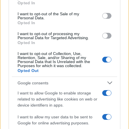
Opted In
Please note that this website/app uses one or more Google
services and may gather and store information including but
I want to opt-out of the Sale of my
Personal Data.
not limited to your visit or usage behaviour. You may click to
Opted In
grant or deny consent to Google and its third-party tags to
use your data for below specified purposes in below Google
I want to opt-out of processing my
consent section.
Personal Data for Targeted Advertising.
Opted In
I want to opt-out of Collection, Use,
Retention, Sale, and/or Sharing of my
Personal Data that Is Unrelated with the
Purposes for which it was collected.
Opted Out
Google consents
I want to allow Google to enable storage
related to advertising like cookies on web or
device identifiers in apps.
I want to allow my user data to be sent to
Google for online advertising purposes.