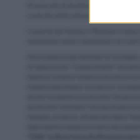
Provinciale di Avellino. In fase di accert
controllo della vettura.
Le parole del Sindaco riflettono il senso
avellana ha voluto manifestare nei confro
Sono numerosi gli attestati di cordogli
di opposizione “Cambia Avella” che annot
Santina Cerbone rimasta coinvolta in un 
mamma esprimiamo vicinanza e cordoglio.
brutto incidente ha coinvolto l’Assessor
pochissimi chilometri da casa ha perso la
famiglia, al marito, all’adorato figlio Pep
figlia Santina sempre accanto alla mamma 
“Cielo” vi dia la forza di affrontare qu