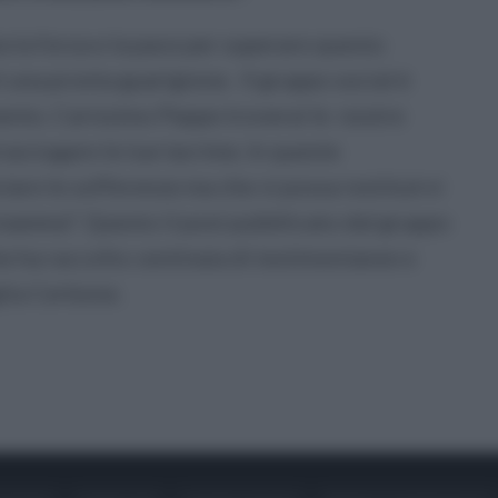
 la forza e la pace per superare questo
una pronta guarigione. Il gruppo social è
mento. Carissimo Peppe troverai le nostre
 asciugare le tue lacrime. In queste
viare le sofferenze ma che vi possa restituirvi
a mamma". Questo il post pubblicato dal gruppo
he ha raccolto centinaia di testimonianze e
glia Cerbone.