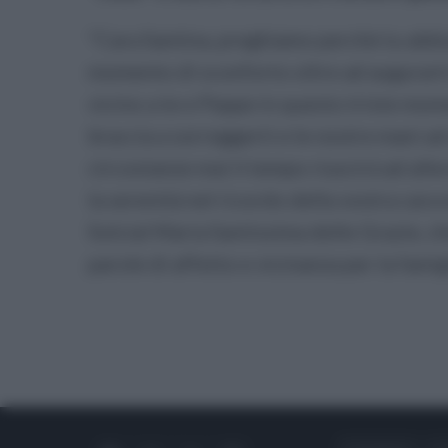
"Cara Santina, preghiamo perché tu abbia
momento di sconforto oltre ad augurarti 
vicino a te e Peppe in questo triste mo
braccia a sorreggerti e le nostre mani ad
circostanze mai il tempo riuscirá ad alle
la serenità nel ricordo della vostra car
Solcial Maria Santissima delle Grazie, c
parole di affetto e vicinanza per la fami