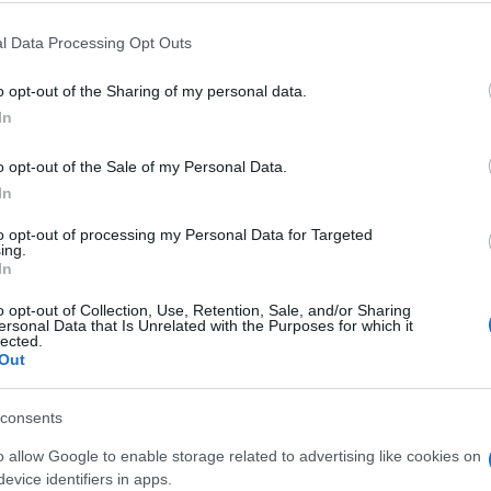
idato da
Vincenzo Biancardi
. La donna, 73
 that this website/app uses one or more Google services and may gath
e riportate in seguito ad un incidente,
l Data Processing Opt Outs
including but not limited to your visit or usage behaviour. You may click 
pino. Il drammatico incidente stradale si è
 to Google and its third-party tags to use your data for below specifi
o opt-out of the Sharing of my personal data.
ogle consent section.
 collega Monteforte Irpino a Taurano
In
di, dopo il bivio per proseguire in direzione
o opt-out of the Sale of my Personal Data.
In
to opt-out of processing my Personal Data for Targeted
sore Cerbone e sua madre, è andata a
ing.
In
ella carreggiata. La passeggera, 73enne
ro in ospedale.
o opt-out of Collection, Use, Retention, Sale, and/or Sharing
ersonal Data that Is Unrelated with the Purposes for which it
lected.
Out
luto manifestare il cordoglio e lutto della
consents
o ieri pomeriggio sui social. “In questo
o allow Google to enable storage related to advertising like cookies on
primere tutto il mio sostegno e la mia
evice identifiers in apps.