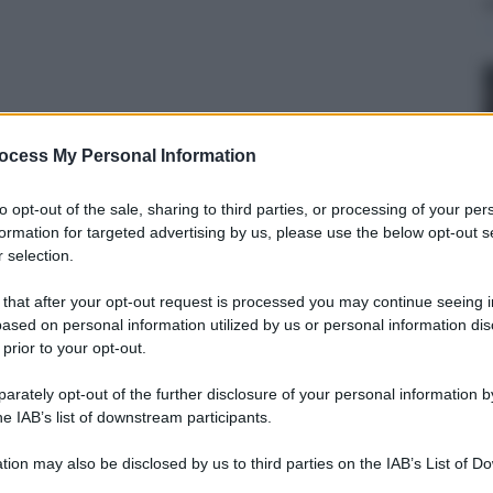
ocess My Personal Information
to opt-out of the sale, sharing to third parties, or processing of your per
formation for targeted advertising by us, please use the below opt-out s
 selection.
 that after your opt-out request is processed you may continue seeing i
 5 maggio 2024 alle 06:19
ased on personal information utilized by us or personal information dis
 prior to your opt-out.
sato la morte della donna e gravi ferite per sua
rately opt-out of the further disclosure of your personal information by
o del paese: Che il “Cielo” vi dia la forza di
he IAB’s list of downstream participants.
tion may also be disclosed by us to third parties on the IAB’s List of 
per la morte della madre dell'assessore
Santina
 that may further disclose it to other third parties.