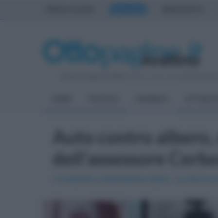
PRIMA PAGINA
AVELLINO
BENEVENTO
Giovedì 6 Agosto 2026
| Direttore Editoriale:
Antonio Sass
HOME
POLITICA
CRONACA
ATTUALIT
Auto contro albero,
dell'assessore Cerbo
L'incidente a Monteforte Irpino. La donna 