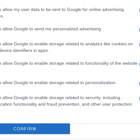
 morte della madre vittima di questo tragico
o allow my user data to be sent to Google for online advertising
a è sempre un dolore immenso, e i nostri
s.
lia in questo momento così difficile. Possa tu,
to allow Google to send me personalized advertising.
rza per superare questo momento così
o allow Google to enable storage related to analytics like cookies on
iglia con commozione e affetto.”
evice identifiers in apps.
 Irpino
o allow Google to enable storage related to functionality of the website
ungo la strada che collega i due comuni, poco
o allow Google to enable storage related to personalization.
o schianto, sulle cui cause sono in corso
e due donne, rimaste incastrate nelle vettura
o allow Google to enable storage related to security, including
cation functionality and fraud prevention, and other user protection.
118 di Baiano. I soccorritori le hanno infatti
rgenza al Pronto Soccorso dell'ospedale San
 i tentativi di salvarla, la settantatreenne
CONFIRM
enuti anche i Vigili del Fuoco del Comando