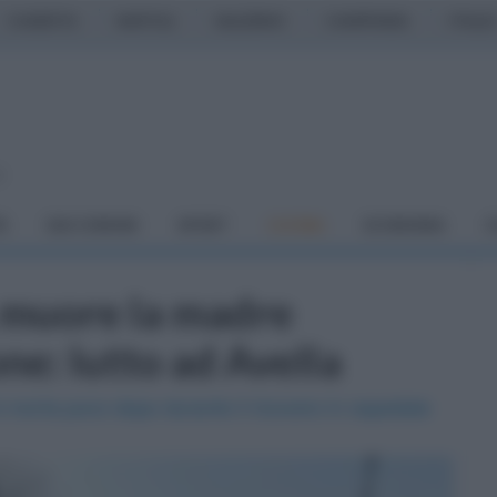
CASERTA
NAPOLI
SALERNO
CAMPANIA
ITALIA
o
À
DAI COMUNI
SPORT
CUCINA
ECONOMIA
C
 muore la madre
ne: lutto ad Avella
è morta poco dopo durante il ricovero in ospedale