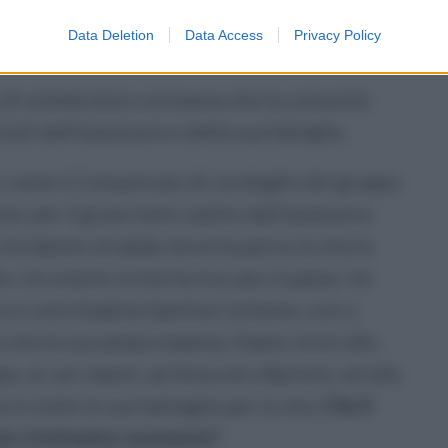
amento la causa per cui è stato perso il
Data Deletion
Data Access
Privacy Policy
 di solidarietà e vicinanza che la comunità
nti dell’assessore e della sua famiglia.
o, come il Comunicato di cordoglio del gruppo
a: per il grave lutto subito dall’assessore
incidente stradale dove ha perso la vita la
 Un evento triste ha toccato il paese. Un
e e concittadina Santina Cerbone, così a
 vita la sua amata mamma. Siamo vicini alla
pe, ai cari nipoti, ad Anna ed a Bartolo, ed alla
in tutte le sue battaglie per la vita.
Che il
esto tristissimo momento”.