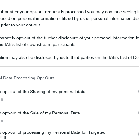
 that after your opt-out request is processed you may continue seeing i
ased on personal information utilized by us or personal information dis
 prior to your opt-out.
rately opt-out of the further disclosure of your personal information by
he IAB’s list of downstream participants.
tion may also be disclosed by us to third parties on the IAB’s List of 
 that may further disclose it to other third parties.
 that this website/app uses one or more Google services and may gath
l Data Processing Opt Outs
including but not limited to your visit or usage behaviour. You may click 
 to Google and its third-party tags to use your data for below specifi
6 maggio 2024 alle 08:41
o opt-out of the Sharing of my personal data.
ogle consent section.
In
o opt-out of the Sale of my Personal Data.
uoco di Avellino è arrivata una richiesta
In
, la quale intenta in una passeggiata con il suo
to opt-out of processing my Personal Data for Targeted
 acque del fiume Ofanto e non riuscire più a
ing.