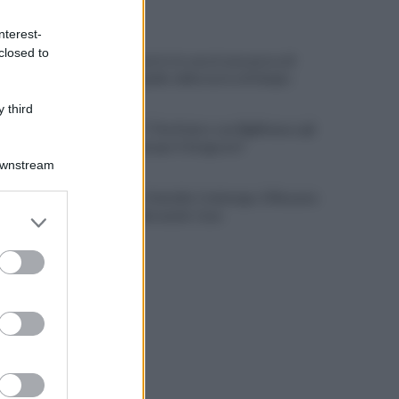
ULTIME NOTIZIE
nterest-
closed to
Trovato morto in casa in una pozza di
sangue: il giallo della morte di Sergio
 third
Cipriano: "I The Kolors con BigMama e gli
artisti irpini per il 16 agosto"
Downstream
Mugnano, Omicidio Colalongo: il Riesame
er and store
scarcera Bernando Cava
to grant or
ed purposes