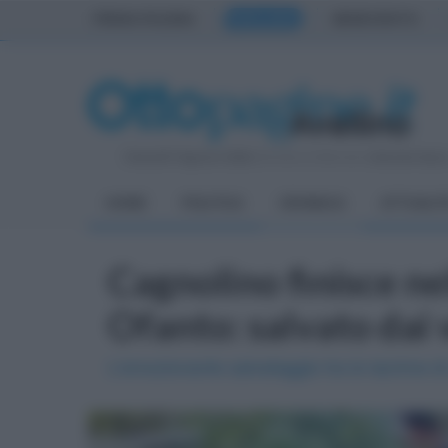
PRIMA PAGINA
AVELLINO
BENEVENTO
Venerdì 7 Agosto 2026
| Direttore Editoriale:
Antonio Sass
HOME
POLITICA
CRONACA
ATTUALIT
Cagnolino finisce ne
Ofanto: salvato dai v
L'emozionante salvataggio tra le lacrime d