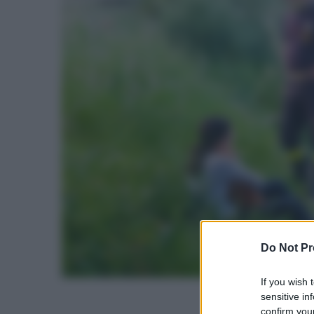
Do Not Pr
If you wish 
sensitive in
confirm your