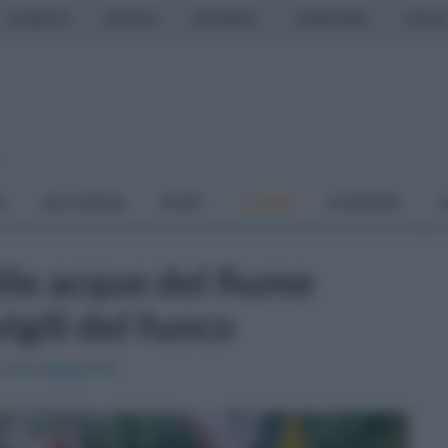
CASERTA
NAPOLI
SALERNO
CAMPANIA
ITALIA
o
À
DAI COMUNI
SPORT
CUCINA
ECONOMIA
C
lle acque del fiume
igili del fuoco
i una ragazzina