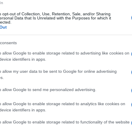
In
o opt-out of Collection, Use, Retention, Sale, and/or Sharing
ersonal Data that Is Unrelated with the Purposes for which it
lected.
Out
mmediato invio della squadra del distaccamento
consents
o e lo ha restituito alla giovane.
o allow Google to enable storage related to advertising like cookies on
evice identifiers in apps.
o allow my user data to be sent to Google for online advertising
iato il cagnolino hanno ripagato i Vigili del
s.
lle sacrifici.
to allow Google to send me personalized advertising.
o allow Google to enable storage related to analytics like cookies on
evice identifiers in apps.
o allow Google to enable storage related to functionality of the website