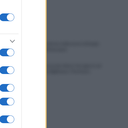
Avellino, il mistero della morte di Sergio:
la verità dall'autopsia
È ufficiale, accordo chiuso: Ferragosto ad
Avellino con BigMama e The Kolors