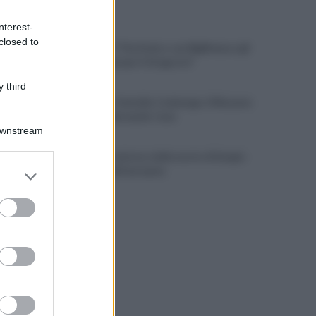
ULTIME NOTIZIE
nterest-
closed to
Cipriano: "I The Kolors con BigMama e gli
artisti irpini per il 16 agosto"
 third
Mugnano, Omicidio Colalongo: il Riesame
scarcera Bernando Cava
Downstream
Avellino, il mistero della morte di Sergio:
er and store
la verità dall'autopsia
to grant or
ed purposes