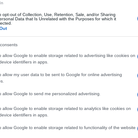
In
oni di violenze e maltrattamenti che l’uomo
o opt-out of Collection, Use, Retention, Sale, and/or Sharing
amiliari conviventi i quali, disperati dal clima
ersonal Data that Is Unrelated with the Purposes for which it
lected.
anno rivolto la loro richiesta di aiuto ai
Out
consents
o una nuova sistemazione, mentre l’indagato
oghi dagli stessi frequentanti.
o allow Google to enable storage related to advertising like cookies on
evice identifiers in apps.
o allow my user data to be sent to Google for online advertising
s.
to allow Google to send me personalized advertising.
o allow Google to enable storage related to analytics like cookies on
evice identifiers in apps.
o allow Google to enable storage related to functionality of the website