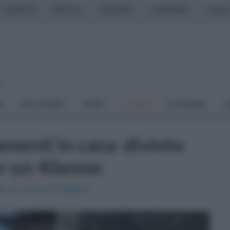
CASERTA
NAPOLI
SALERNO
CAMPANIA
ITALIA
o
À
DAI COMUNI
SPORT
CUCINA
ECONOMIA
C
menti in casa: divieto
er un 40enne
per un uomo di Frigento