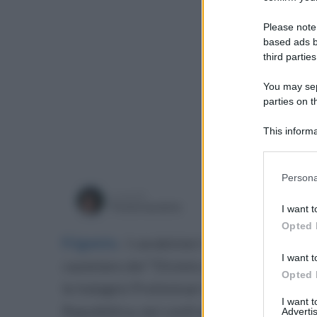
Please note
based ads b
third parties
You may sepa
parties on t
This informa
Participants
Please note
Persona
information 
a cura di
deny consent
martedì 2
Paola Iandolo
I want t
in below Go
Opted 
Frigento
.
I carabinieri della Stazione di
I want t
cautelare del “Divieto di avvicinamento”
Opted 
le Indagini Preliminari del Tribunale di A
I want 
Repubblica, nei confronti di
un 40enne,
Advertis