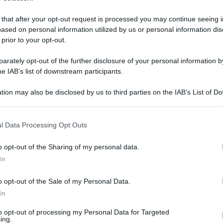
 that after your opt-out request is processed you may continue seeing i
ased on personal information utilized by us or personal information dis
 prior to your opt-out.
rately opt-out of the further disclosure of your personal information by
he IAB’s list of downstream participants.
tion may also be disclosed by us to third parties on the IAB’s List of 
 that may further disclose it to other third parties.
 that this website/app uses one or more Google services and may gath
l Data Processing Opt Outs
including but not limited to your visit or usage behaviour. You may click 
 to Google and its third-party tags to use your data for below specifi
1 maggio 2024 alle 16:41
o opt-out of the Sharing of my personal data.
ogle consent section.
In
Frigento
hanno dato esecuzione alla misura
o opt-out of the Sale of my Personal Data.
 alle persone offese, emessa dal Giudice per
In
vellino su richiesta della locale Procura della
to opt-out of processing my Personal Data for Targeted
già noto alle Forze dell’Ordine.
ing.