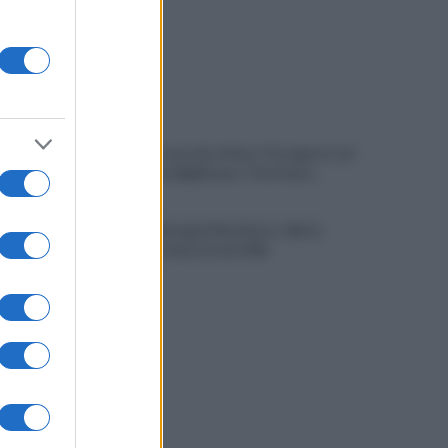
È ufficiale, accordo chiuso: Ferragosto ad
Avellino con BigMama e The Kolors
Addio a Giuseppe Marchioro: allenò
l'Avellino in Serie A nel 1982