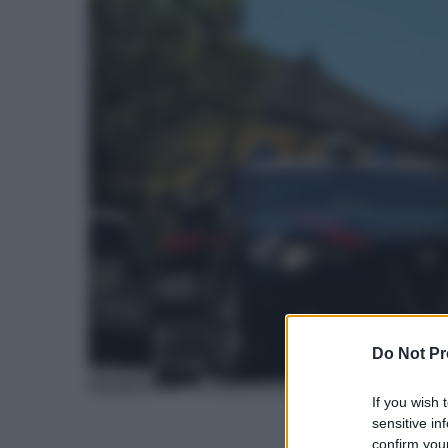
Do Not Pr
If you wish 
sensitive in
confirm your