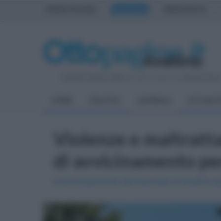
PRIMA PAGINA
AVELLINO
BENEVENTO
Venerdì 7 Agosto 2026
| Direttore Editoriale:
Antonio Sass
HOME
POLITICA
CRONACA
ATTUALIT
Violenze e maltratta
di avvicinamento p
Il provvedimento del tribunale di Avellino 