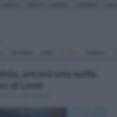
CASERTA
NAPOLI
SALERNO
CAMPANIA
ITALIA
o
À
DAI COMUNI
SPORT
CUCINA
ECONOMIA
C
pinia, ancora una notte
cc di Lioni
enti con volto travisato