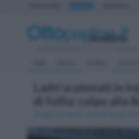
PRIMA PAGINA
AVELLINO
BENEVENTO
Giovedì 6 Agosto 2026
| Direttore Editoriale:
Antonio Sass
HOME
POLITICA
CRONACA
ATTUALIT
Ladri scatenati in Ir
di follia: colpo alla B
Ad agire una banda composta da sei malviv