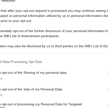
 selection.
 that after your opt-out request is processed you may continue seeing i
ased on personal information utilized by us or personal information dis
 prior to your opt-out.
rately opt-out of the further disclosure of your personal information by
he IAB’s list of downstream participants.
tion may also be disclosed by us to third parties on the IAB’s List of 
 that may further disclose it to other third parties.
 that this website/app uses one or more Google services and may gath
l Data Processing Opt Outs
including but not limited to your visit or usage behaviour. You may click 
 maggio 2024 alle 09:48
 to Google and its third-party tags to use your data for below specifi
o opt-out of the Sharing of my personal data.
ogle consent section.
In
o opt-out of the Sale of my Personal Data.
in alta Irpinia. Presa di mira la filiale della
In
.
to opt-out of processing my Personal Data for Targeted
ing.