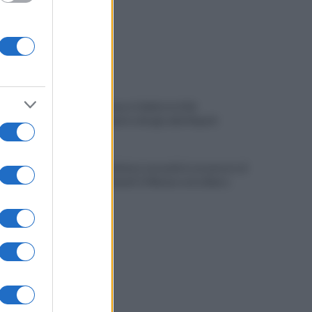
Autocisterna si ribalta in A16:
rallentamenti e disagi sulla Napoli-
Canosa
Tentata violenza sessuale in ascensore al
Centro Vivendi: il 34enne resta libero