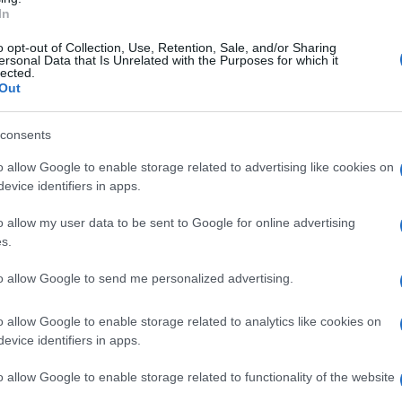
o aver forzato la porta d’ingresso, hanno
In
saforte con all’interno denaro contante.
o opt-out of Collection, Use, Retention, Sale, and/or Sharing
ersonal Data that Is Unrelated with the Purposes for which it
lected.
ente prima dell’arrivo dei Carabinieri. Sono in
Out
 di Sant’Angelo dei Lombardi.
consents
onenti della banda, non si esclude che ad
o allow Google to enable storage related to advertising like cookies on
 in azione nei giorni scorsi in altre strutture
evice identifiers in apps.
o Calore.
o allow my user data to be sent to Google for online advertising
s.
to allow Google to send me personalized advertising.
o allow Google to enable storage related to analytics like cookies on
evice identifiers in apps.
o allow Google to enable storage related to functionality of the website