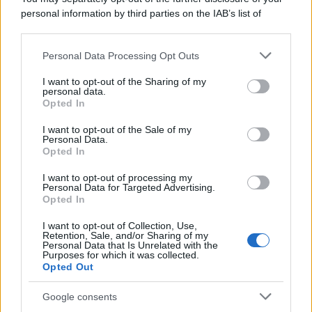
personal information by third parties on the IAB’s list of
downstream participants.
Personal Data Processing Opt Outs
This information may also be disclosed by us to third parties
on the IAB’s List of Downstream Participants that may further
I want to opt-out of the Sharing of my
disclose it to other third parties.
personal data.
Opted In
Please note that this website/app uses one or more Google
services and may gather and store information including but
I want to opt-out of the Sale of my
Personal Data.
not limited to your visit or usage behaviour. You may click to
Opted In
grant or deny consent to Google and its third-party tags to
use your data for below specified purposes in below Google
I want to opt-out of processing my
consent section.
Personal Data for Targeted Advertising.
Opted In
I want to opt-out of Collection, Use,
Retention, Sale, and/or Sharing of my
Personal Data that Is Unrelated with the
Purposes for which it was collected.
Opted Out
Google consents