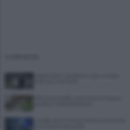
ULTIME NOTIZIE
Avellino, Nesta: "Soddisfatto, siamo a un buon
livello, ma è solo l'inizio"
Allerta meteo gialla su quasi tutta la Campania,
grandine e temporali improvvisi
Terribile scontro frontale a Flumeri, coinvolte due
auto: un ferito è gravissimo