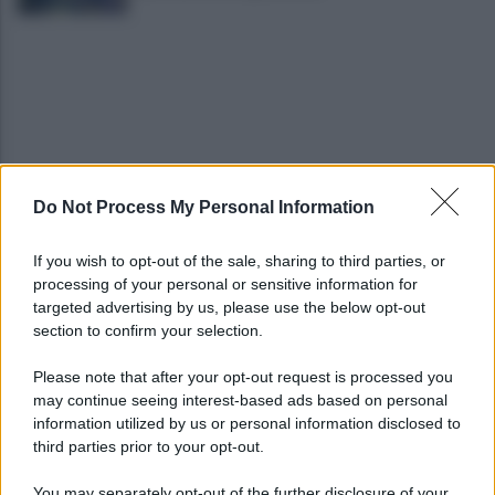
Do Not Process My Personal Information
Avellino superato dal Torino solo dopo i calci di
rigore (2-4)
If you wish to opt-out of the sale, sharing to third parties, or
processing of your personal or sensitive information for
Montoro, addio a Gerardo Caruso: comunità in
targeted advertising by us, please use the below opt-out
lutto
section to confirm your selection.
Please note that after your opt-out request is processed you
may continue seeing interest-based ads based on personal
information utilized by us or personal information disclosed to
third parties prior to your opt-out.
You may separately opt-out of the further disclosure of your