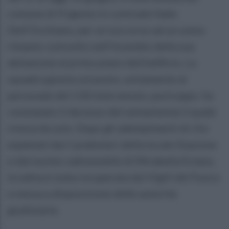
comune di Frigento in contrada Vado
Dell'Occhiano, per un soccorso ad un uomo
rimasto coinvolto nell'incendio della sua
abitazione al primo piano dell'edificio. La
squadra giunta sul posto, unitamente al
personale del 118 intervenuto, purtroppo ha
constatato il decesso del settantenne il quale
viveva da solo. Dopo gli adempimenti di rito
espletati dai Carabinieri della locale Stazione
e dal nucleo radiomobile di Mirabella Eclano,
la salma è stata recuperata dai Vigili del Fuoco
e messa a disposizione delle autorità
giudiziarie.