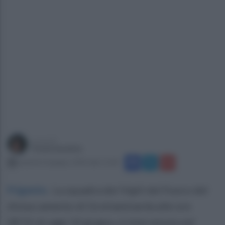
a cura di
Paola Iandolo
venerdì 14 giugno 2024 alle 11:04
Frigento
.
La squadra dei Vigili del Fuoco del
distaccamento di Grottaminarda alle ore
08'15 di oggi 14 giugno, è intervenuta nel