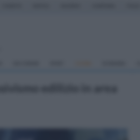
CASERTA
NAPOLI
SALERNO
CAMPANIA
ITALIA
o
À
DAI COMUNI
SPORT
CUCINA
ECONOMIA
C
sivismo edilizio in area