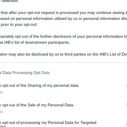
 selection.
 that after your opt-out request is processed you may continue seeing i
ased on personal information utilized by us or personal information dis
 prior to your opt-out.
rately opt-out of the further disclosure of your personal information by
he IAB’s list of downstream participants.
tion may also be disclosed by us to third parties on the IAB’s List of 
 that may further disclose it to other third parties.
 that this website/app uses one or more Google services and may gath
l Data Processing Opt Outs
including but not limited to your visit or usage behaviour. You may click 
7 settembre 2024 alle 11:20
 to Google and its third-party tags to use your data for below specifi
o opt-out of the Sharing of my personal data.
ogle consent section.
In
e per un totale di 5.000 euro...
o opt-out of the Sale of my Personal Data.
di polizia ambientale, agroalimentare e
In
riale, ha denunciato nove persone, ritenute
to opt-out of processing my Personal Data for Targeted
azione abusiva di un complesso edilizio nel
ing.