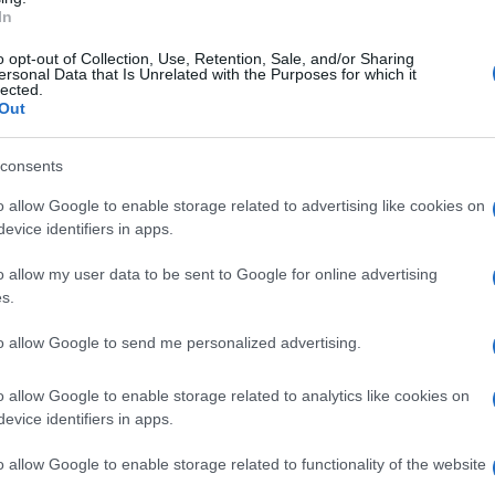
In
o opt-out of Collection, Use, Retention, Sale, and/or Sharing
ersonal Data that Is Unrelated with the Purposes for which it
restali, i predetti, in concorso tra di loro e
lected.
Out
equisiti, avrebbero realizzato tre fabbricati
 sottoposta anche a vincolo idrogeologico, in
consents
 dagli Enti competenti.
o allow Google to enable storage related to advertising like cookies on
evice identifiers in apps.
to di libertà alla procura della repubblica di
o allow my user data to be sent to Google for online advertising
o e violazioni delle normative ambientali.
s.
elevato sanzioni amministrative per un totale
to allow Google to send me personalized advertising.
o allow Google to enable storage related to analytics like cookies on
evice identifiers in apps.
ri forestale di Avellino continueranno senza
ncia, a tutela della collettività e
o allow Google to enable storage related to functionality of the website