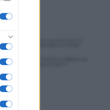
Trovato morto in casa in una pozza di
sangue: il giallo della morte di Sergio
Cipriano: "I The Kolors con BigMama e gli
artisti irpini per il 16 agosto"