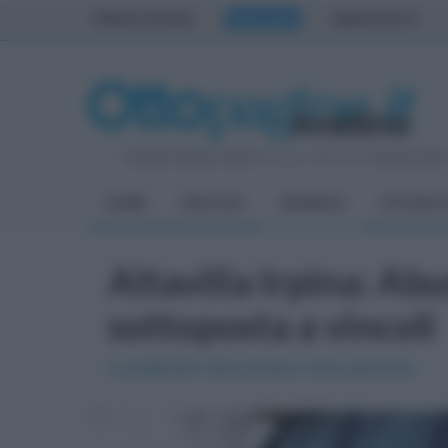
PRIMA PAGINA
AVELLINO
BENEVENTO
Venerdì 7 Agosto 2026
| Direttore Editoriale:
Antonio Sass
HOME
POLITICA
CRONACA
ATTUALIT
Altavilla Irpina: Abu
sottoposta a vincoli
I carabinieri denunciano nove persone