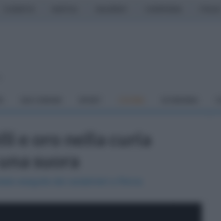
CASERTA
NAPOLI
SALERNO
CAMPANIA
ITALIA
o
À
DAI COMUNI
SPORT
CUCINA
ECONOMIA
C
li e oro nella curia
 una suora
tata eseguita dai carabinieri a Roma