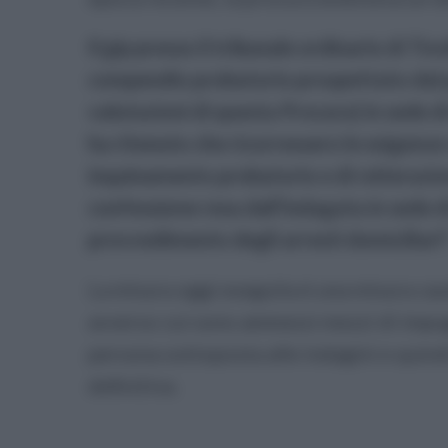
Il gip presso il tribunale ordinario di Tivo
compendio probatorio prospettato dal pu
valutazioni di questa Procura) in sede di
ha ritenuto che ricorressero le esigenze 
inquinamento probatorio e di reiterazio
confessione resa dall’indagata in sede d
provvedimento degli arresti domiciliari"
La misura oggi eseguita è una misura caut
avverso cui sono ammessi mezzi di impugn
persona sottoposta alle indagini e quind
definitiva.