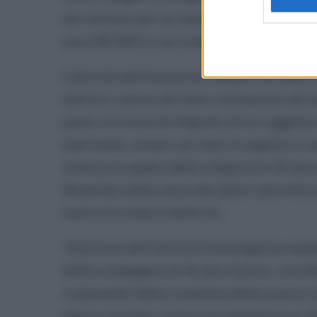
del settore per un importo allo stato qu
euro 80.000 e con trasferimenti del dena
L’attività delittuosa ha comportato purtr
dell’oro votivo (di fatto sottoposto ad o
parte, in forma di lingotto d’oro oggett
esercente, ovvero ex voto in argento e vari
stanza occupata dalla religiosa in Ariano
(finanche nella cesta dei panni sporchi)
suora era stata trasferita.
"Alla luce dell’attività investigativa esp
della compagnia di Ariano Irpino, conside
scaturente dalla condotta della suora e d
epoca recente, la procura emetteva un d