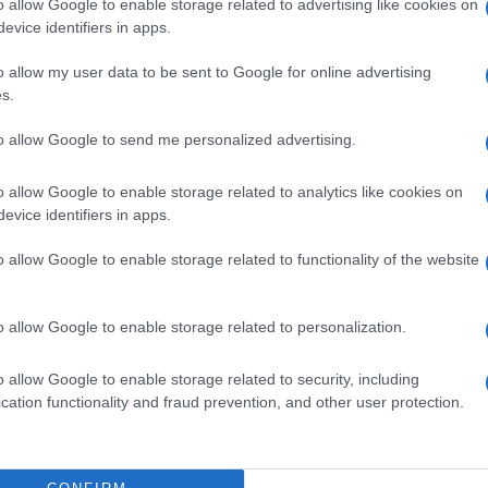
o allow Google to enable storage related to advertising like cookies on
evice identifiers in apps.
o allow my user data to be sent to Google for online advertising
in attività di perquisizione personale e dei
s.
 la curia di Ariano Irpino ed escussione di
to allow Google to send me personalized advertising.
no di appurare come la suora, che disponeva
 custodito l’oro votivo, si fosse indebitamente
o allow Google to enable storage related to analytics like cookies on
ento appartenenti a più parrocchie della
evice identifiers in apps.
ui le parrocchie di Santa Maria delle Fratte e
o allow Google to enable storage related to functionality of the website
a Assunta in Cielo di Ariano Irpino, San
in Morroni di Bonito, San Nicola Vescovo di
o allow Google to enable storage related to personalization.
 di Carife, Madonna del Carmine in Ariano
o allow Google to enable storage related to security, including
rpino, nonché della reliquia di San Nicola di
cation functionality and fraud prevention, and other user protection.
tallo.
ne dei beni sottratti ad esercizi commerciali