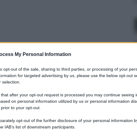
ocess My Personal Information
to opt-out of the sale, sharing to third parties, or processing of your per
formation for targeted advertising by us, please use the below opt-out s
 selection.
1 ottobre 2024 alle 21:00
 that after your opt-out request is processed you may continue seeing i
ased on personal information utilized by us or personal information dis
elli ed ex voto in diverse parrocchie della diocesi di
 prior to your opt-out.
rately opt-out of the further disclosure of your personal information by
’esito di attività di indagine coordinata dalla
he IAB’s list of downstream participants.
 carabinieri della compagnia di Ariano Irpino