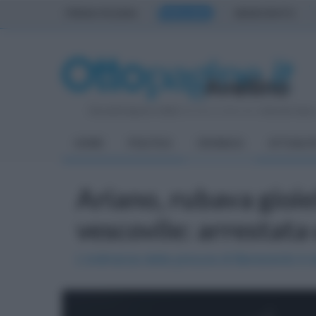
PRIMA PAGINA
AVELLINO
BENEVENTO
Giovedì 6 Agosto 2026
| Direttore Editoriale:
Antonio Sass
HOME
POLITICA
CRONACA
ATTUALIT
Ariano, rubava gioiel
vescovile: arrestata
L'ordinanza della procura di Benevento è s