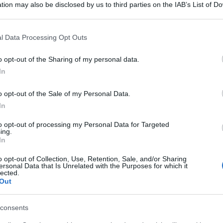
tion may also be disclosed by us to third parties on the IAB’s List of 
 sottoposizione agli arresti domiciliari
 that may further disclose it to other third parties.
rio di
Tivoli
nei confronti di una suora
 that this website/app uses one or more Google services and may gath
l Data Processing Opt Outs
irito Santo, gravemente indiziata del delitto
including but not limited to your visit or usage behaviour. You may click 
 to Google and its third-party tags to use your data for below specifi
i alla pubblica reverenza e con violenza sulle
o opt-out of the Sharing of my personal data.
ogle consent section.
ustoditi presso la curia vescovile di Ariano
In
o di madre superiora.
o opt-out of the Sale of my Personal Data.
In
 convalida del provvedimento di fermo di
to opt-out of processing my Personal Data for Targeted
data 8 ottobre 2024, dalla procura della
ing.
In
 territorio laziale.
o opt-out of Collection, Use, Retention, Sale, and/or Sharing
ersonal Data that Is Unrelated with the Purposes for which it
lla nota diramata dal procuratore
Aldo
lected.
Out
della denuncia-querela sporta dal vescovo
no-Lacedonia
in ordine agli ammanchi di oro
consents
cune parrocchie della Diocesi di Ariano