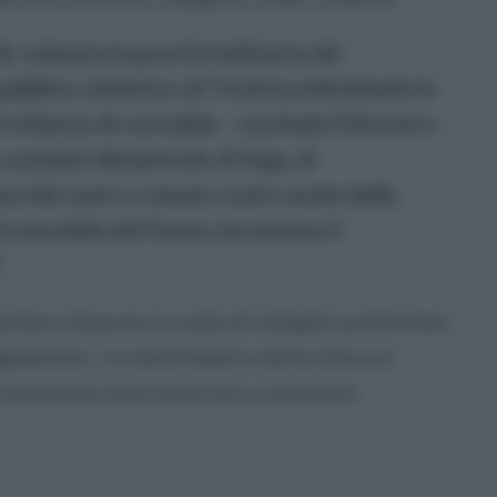
li, valutata la gravità indiziaria del
bblico ministero di Tivoli (condividendo le
 richiesta di convalida - conclude Policastro -
cautelari del pericolo di fuga, di
ne del reato e, tenuto conto anche della
i convalida del fermo, ha emesso il
.
elare disposta in sede di indagini preliminari,
azione, e la destinataria della stessa è
i presunta innocente fino a sentenza