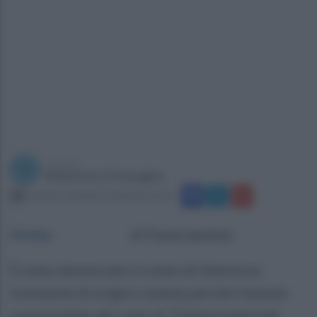
a cura di
Redazione Ottopagine
venerdì 6 dicembre 2024 alle 12:34
Forino
.
di Paola Iandolo
È stato denunciato in stato di libertà un
trentenne di origini rumene perché ritenuto
responsabile dei reati di “Falsità materiale