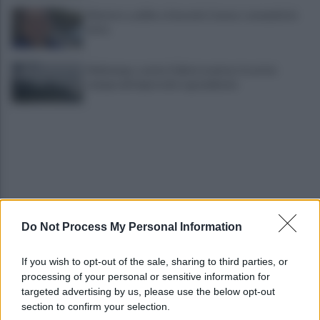
Montoro, addio a Gerardo Caruso: comunità in
lutto
Maltempo, scatta l'allerta meteo: in arrivo
temporali improvvisi e grandinate
Do Not Process My Personal Information
Grande Sarno, confronto a Montoro: "Subito
confronto con la Regione"
If you wish to opt-out of the sale, sharing to third parties, or
processing of your personal or sensitive information for
Spaccio di droga a Roma, 13 arresti: nei guai
targeted advertising by us, please use the below opt-out
anche un 26enne avellinese
section to confirm your selection.