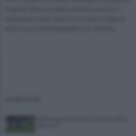
di guida. Alla luce delle evidenze emerse, il
trentenne è stato deferito in stato di libertà
alla Procura della Repubblica di Avellino.
ULTIME NOTIZIE
Avellino superato dal Torino solo dopo i calci di
rigore (2-4)