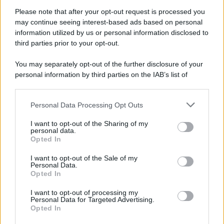
Please note that after your opt-out request is processed you
may continue seeing interest-based ads based on personal
information utilized by us or personal information disclosed to
third parties prior to your opt-out.
You may separately opt-out of the further disclosure of your
personal information by third parties on the IAB’s list of
downstream participants.
Personal Data Processing Opt Outs
This information may also be disclosed by us to third parties
on the IAB’s List of Downstream Participants that may further
I want to opt-out of the Sharing of my
disclose it to other third parties.
personal data.
Opted In
Please note that this website/app uses one or more Google
services and may gather and store information including but
I want to opt-out of the Sale of my
Personal Data.
not limited to your visit or usage behaviour. You may click to
Opted In
grant or deny consent to Google and its third-party tags to
use your data for below specified purposes in below Google
I want to opt-out of processing my
consent section.
Personal Data for Targeted Advertising.
Opted In