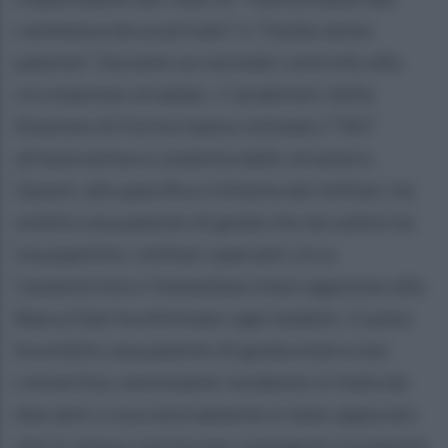
commessa da un privato” e “Guida senza
patente”. Durante un normale controllo alla
circolazione stradale, i Carabinieri della
Stazione di Forino hanno intimato l’“Alt”
all’autovettura condotta dallo straniero.
Questi, alla specifica richiesta dei militari, ha
esibito una patente di guida che da subito ha
insospettito i militari operanti circa
l’autenticità e l’immediata interrogazione alla
Banca Dati ha eliminato ogni dubbio. L’uomo
ha esibito una patente di guida estera non
convertita, nonostante residente in Italia da
due anni, e successivamente è stato appurato
che lo stesso non ha mai conseguito la patente