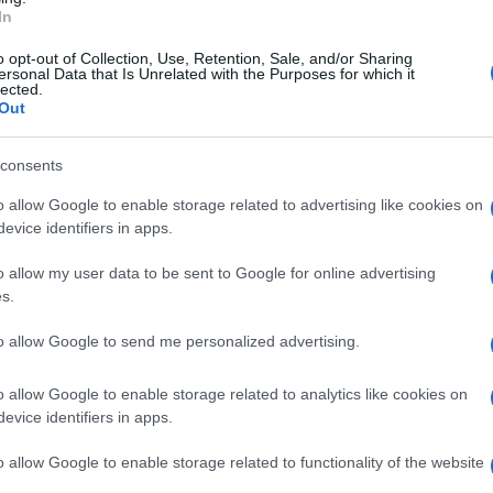
In
l’obiettivo di fornire ai destinatari
are i tentativi di raggiro da parte di
o opt-out of Collection, Use, Retention, Sale, and/or Sharing
ersonal Data that Is Unrelated with the Purposes for which it
lected.
Out
tazione dei Carabinieri di
Aiello del Sabato
ha
consents
laborazione, sul tema, tra l’Arma e i cittadini.
o allow Google to enable storage related to advertising like cookies on
ssa del venerdì, il Comandante della locale
evice identifiers in apps.
ato ai fedeli dal pulpito di una chiesa locale,
o allow my user data to be sent to Google for online advertising
prevenire le truffe.
s.
to allow Google to send me personalized advertising.
sità di mantenere “alta la guardia” diffidando
ome figure autorevoli o che inscenano
o allow Google to enable storage related to analytics like cookies on
tenere denaro. Sono state illustrate le
evice identifiers in apps.
ri e forniti consigli pratici per difendersi.
o allow Google to enable storage related to functionality of the website
o ribadito l’importante ruolo del numero di