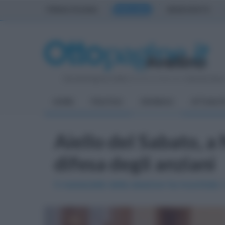
PRIMA PAGINA
AVELLINO
BENEVENTO
Giovedì 6 Agosto 2026
| Direttore Editoriale:
Antonio Sass
HOME
POLITICA
CRONACA
ATTUALIT
Aiello del Sabato, a 
difesa degli anziani
Il maresciallo della stazione ha incontrato i 