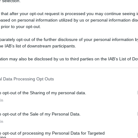
 selection.
 that after your opt-out request is processed you may continue seeing i
ased on personal information utilized by us or personal information dis
 prior to your opt-out.
rately opt-out of the further disclosure of your personal information by
he IAB’s list of downstream participants.
tion may also be disclosed by us to third parties on the IAB’s List of 
 that may further disclose it to other third parties.
 that this website/app uses one or more Google services and may gath
l Data Processing Opt Outs
including but not limited to your visit or usage behaviour. You may click 
 dicembre 2024 alle 10:37
 to Google and its third-party tags to use your data for below specifi
o opt-out of the Sharing of my personal data.
ogle consent section.
In
vità Natalizie proseguono, in Irpinia, gli
o opt-out of the Sale of my Personal Data.
iale dei Carabinieri di Avellino per
In
 particolare gli anziani, verso il fenomeno delle
to opt-out of processing my Personal Data for Targeted
arte di un progetto nazionale incentrato su
ing.