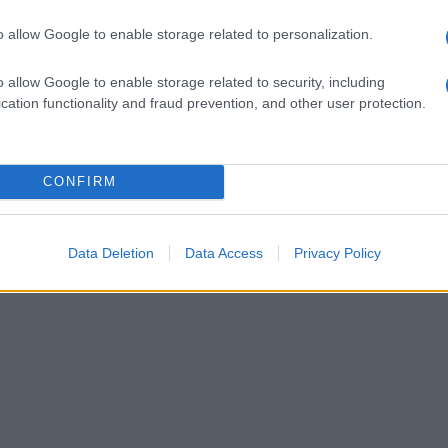
 contattare sempre in caso di dubbi o
o allow Google to enable storage related to personalization.
personalmente ringraziato il maresciallo
o allow Google to enable storage related to security, including
 consigli ricevuti.
cation functionality and fraud prevention, and other user protection.
limita alla denuncia del problema, ma si
e la fiducia della popolazione, rendendola
CONFIRM
pericolo. L’iniziativa, accolta con grande
ssimi giorni in altri comuni della provincia,
Data Deletion
Data Access
Privacy Policy
eri nel garantire la sicurezza e la serenità