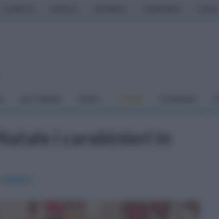
CASERTA
NAPOLI
SALERNO
CAMPANIA
ITALIA
o
À
DAI COMUNI
SPORT
CUCINA
ECONOMIA
C
Natale i carabinieri in
cittadini