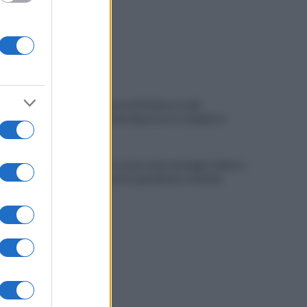
Nusco, aperta un'inchiesta sulle
condizioni del depuratore: indagini in
corso
Maltempo, scatta nel pomeriggio l'allerta
meteo: in arrivo grandinate e fulmini