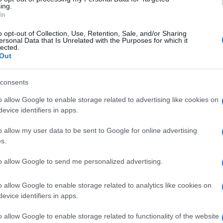
ing.
oprattutto nelle aree più esposte al
In
o opt-out of Collection, Use, Retention, Sale, and/or Sharing
ersonal Data that Is Unrelated with the Purposes for which it
lected.
nieri di Mirabella Eclano sta coordinando
Out
quotidiano di oltre 40 militari, si concentrano
consents
e la Valle Ufita.
o allow Google to enable storage related to advertising like cookies on
lo nei pressi del casello autostradale di
evice identifiers in apps.
le di Mirabella Eclano ha fermato
un’auto
o allow my user data to be sent to Google for online advertising
n a carico vicende giudiziarie per reati
contro
s.
i. A seguito della perquisizione, uno degli
to allow Google to send me personalized advertising.
i una modica quantità di
eroina
e segnalato alla
o allow Google to enable storage related to analytics like cookies on
inistrative. Nei confronti dei tre è stata
evice identifiers in apps.
e della misura di prevenzione del Foglio di
o allow Google to enable storage related to functionality of the website