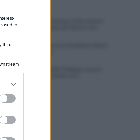
ULTIME NOTIZIE
nterest-
Omicidio Colalongo: la Dda ottiene il
closed to
processo lampo per Alduccio Cava
 third
Avellino, possesso di marijuana: 22enne
denunciato
Downstream
Avellino, Favilli: "Dobbiamo essere di
nuovo scomodi per tutti"
er and store
to grant or
ed purposes