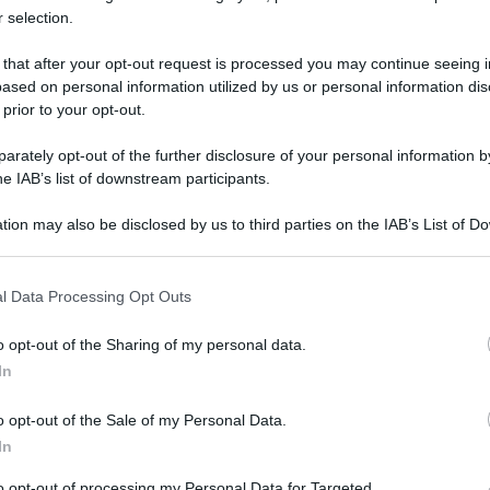
 selection.
 that after your opt-out request is processed you may continue seeing i
ased on personal information utilized by us or personal information dis
 prior to your opt-out.
rately opt-out of the further disclosure of your personal information by
he IAB’s list of downstream participants.
tion may also be disclosed by us to third parties on the IAB’s List of 
 that may further disclose it to other third parties.
 that this website/app uses one or more Google services and may gath
l Data Processing Opt Outs
including but not limited to your visit or usage behaviour. You may click 
5 febbraio 2025 alle 10:56
 to Google and its third-party tags to use your data for below specifi
o opt-out of the Sharing of my personal data.
ogle consent section.
In
ve del Prefetto di Avellino, Dott.ssa Rossana
di contrasto alla criminalità comune e
o opt-out of the Sale of my Personal Data.
iale dei Carabinieri di Avellino. L’obiettivo
In
osti di controllo preventivi, strategici per
to opt-out of processing my Personal Data for Targeted