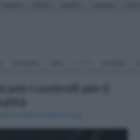
CASERTA
NAPOLI
SALERNO
CAMPANIA
ITALIA
o
À
DAI COMUNI
SPORT
CUCINA
ECONOMIA
C
icano i controlli per il
nalità
rolli al casello di Castel del Lago