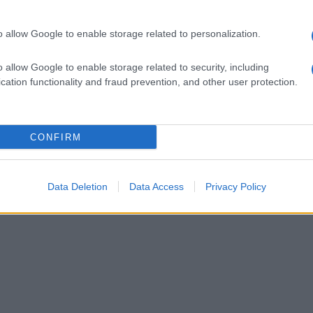
ri della Stazione di
Gesualdo
hanno tratto in
o allow Google to enable storage related to personalization.
 di un ordine di carcerazione per una
o allow Google to enable storage related to security, including
miglia
. L’arrestato dovrà ora scontare una
cation functionality and fraud prevention, and other user protection.
o dello spaccio e del consumo di stupefacenti
CONFIRM
abinieri di Avellino affianca all’attività
formazione e sensibilizzazione rivolta agli
Data Deletion
Data Access
Privacy Policy