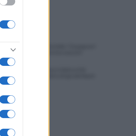
Avellino, il ds Aiello: "Cinquegrano?
Trattativa in fase avanzata"
Autocisterna si ribalta in A16:
rallentamenti e disagi sulla Napoli-
Canosa