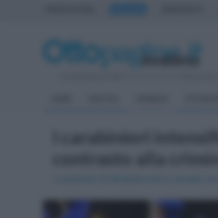
PRIMA PAGINA
AVELLINO
BENEVENTO
Giovedì 6 Agosto 2026
| Direttore Editoriale:
Antonio Sass
HOME
POLITICA
CRONACA
ATTUALIT
I carabinieri intensif
contrasto alla crimi
I carabinieri di Mirabella hanno avviato cont