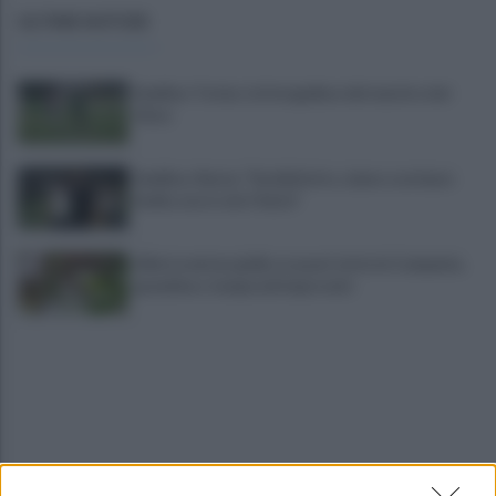
ULTIME NOTIZIE
Avellino-Torino: le fotogallery del match e dei
tifosi
Avellino, Nesta: "Soddisfatto, siamo a un buon
livello, ma è solo l'inizio"
Allerta meteo gialla su quasi tutta la Campania,
grandine e temporali improvvisi