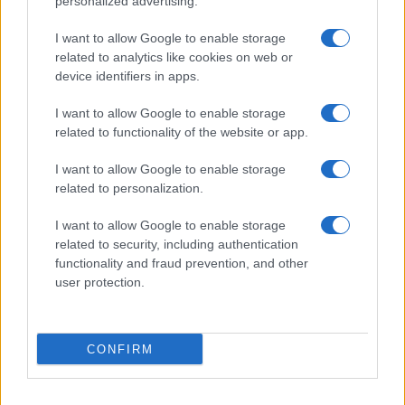
personalized advertising.
I want to allow Google to enable storage
related to analytics like cookies on web or
device identifiers in apps.
I want to allow Google to enable storage
related to functionality of the website or app.
I want to allow Google to enable storage
CHI SIAMO
CONTATTI
PUBBLICITÀ
LAVORA CON NOI
related to personalization.
PRIVACY / COOKIE POLICY
PREFERENZE PRIVACY
I want to allow Google to enable storage
OTTO CHANNEL
related to security, including authentication
functionality and fraud prevention, and other
user protection.
Registrazione del Tribunale di Avellino n. 331 del 23/11/1995
Iscritto al Registro degli Operatori di Comunicazione n. 37512
© Riproduzione Riservata – Ne è consentita esclusivamente una
CONFIRM
riproduzione parziale con citazione della fonte corretta
www.ottopagine.it