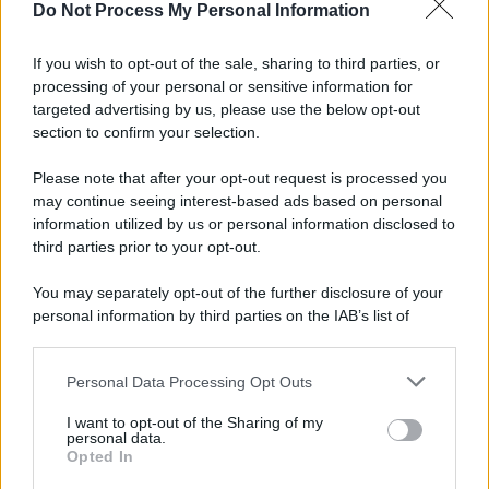
Do Not Process My Personal Information
Terribile scontro frontale a Flumeri, coinvolte due
auto: un ferito è gravissimo
If you wish to opt-out of the sale, sharing to third parties, or
processing of your personal or sensitive information for
Avellino superato dal Torino solo dopo i calci di
targeted advertising by us, please use the below opt-out
rigore (2-4)
section to confirm your selection.
Please note that after your opt-out request is processed you
may continue seeing interest-based ads based on personal
information utilized by us or personal information disclosed to
third parties prior to your opt-out.
You may separately opt-out of the further disclosure of your
personal information by third parties on the IAB’s list of
downstream participants.
Personal Data Processing Opt Outs
This information may also be disclosed by us to third parties
on the IAB’s List of Downstream Participants that may further
I want to opt-out of the Sharing of my
disclose it to other third parties.
personal data.
Opted In
Please note that this website/app uses one or more Google