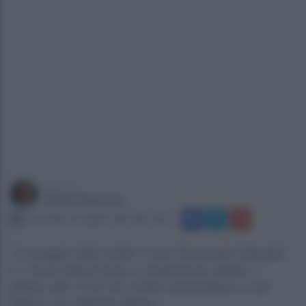
a cura di
Gianni Vigoroso
mercoledì 14 maggio 2025 alle 19:45
"Il coraggio della verità: il caso Emanuela Orlando".
E' il tema dell'incontro in programma sabato 7
giugno alle 16.30 nel museo archeologico in via
Melina con ingresso libero...