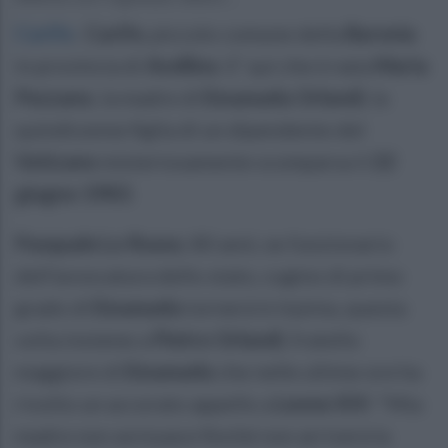
Carife
.
Carife
, piccolo comune della
Baronia
in provincia di
Avellino
. E’ qui che è nata
Maria
Pezzano
, la madre di
Emanuela Orlandi
, la
quindicenne figlia di un dipendente del
Vaticano
misteriosamente scomparsa il
22
giugno 1983
.
Pasquale Lo Russo
, 80 anni, ex funzionario
dell’avvocatura dello stato, cugino di primo
grado di
Emanuela
tornerà in Irpinia, questa
volta insieme a
Pietro Orlandi
, fratello
maggiore di
Emanuela
che nelle ultime ore ha
rivolto un accorato appello a
Leone XIV
: "Mia
madre non avrà pace finché non arriverà la