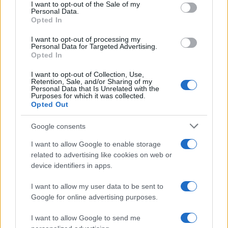
services and may gather and store information including but
I want to opt-out of the Sale of my
Personal Data.
not limited to your visit or usage behaviour. You may click to
Opted In
grant or deny consent to Google and its third-party tags to
use your data for below specified purposes in below Google
I want to opt-out of processing my
consent section.
Personal Data for Targeted Advertising.
Opted In
I want to opt-out of Collection, Use,
Retention, Sale, and/or Sharing of my
Personal Data that Is Unrelated with the
Purposes for which it was collected.
Opted Out
Google consents
I want to allow Google to enable storage
related to advertising like cookies on web or
device identifiers in apps.
I want to allow my user data to be sent to
Google for online advertising purposes.
I want to allow Google to send me