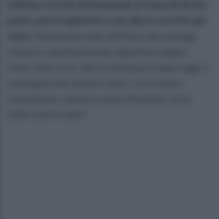
L'ultimo ricordo di Emanuela ai funerali di mio
padre, poi il rapimento e da allora non l'ho più
vista.
Pensavamo tutti all'inizio ad una fuga
d'amore, una bravata da ragazzina, magari
fosse stato così. Ma la realtà purtroppo oggi ci
consegna solo mistero fitto, così triste e
inquietante, senza un solo elemento certo
nelle nostre mani."