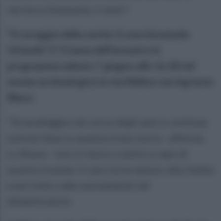
verità su Emanuela, ci aiuti".
"Il coraggio della verità: il caso Emanuela
Orlando". E' il tema dell'incontro in
programma sabato 7 giugno alle 16.30 nel
museo archeologico in via Melina con ingresso
libero.
"Sciacallaggio nel corso degli anni e continue
notizie false su questa triste storia - afferma
Lo Russo - non si riesce a venire a capo di
questa vicenda. Il caso torna spesso alla ribalta
e poi tutto cade nuovamente nel
dimenticatoio.