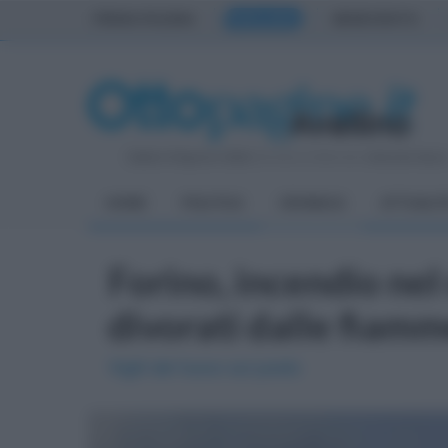
PRIMA PAGINA
AVELLINO
BENEVENTO
Sabato 8 Agosto 2026
| Direttore Editoriale:
Antonio Sass
HOME
POLITICA
CRONACA
ATTUALIT
Forino, incendio ne
divorati dalle fiamm
Vigili del fuoco sul posto