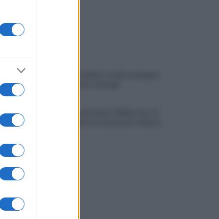
Scandone Avellino, via alla campagna
abbonamenti: i dettagli
Montoro, ruba quasi 130mila euro di
energia elettrica: denunciato 65enne