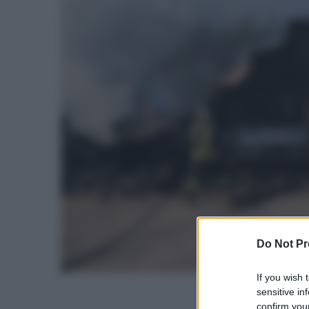
Do Not Pr
If you wish 
sensitive in
confirm your