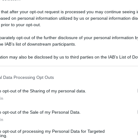
 that after your opt-out request is processed you may continue seeing i
ased on personal information utilized by us or personal information dis
 prior to your opt-out.
rately opt-out of the further disclosure of your personal information by
he IAB’s list of downstream participants.
tion may also be disclosed by us to third parties on the IAB’s List of 
 that may further disclose it to other third parties.
 that this website/app uses one or more Google services and may gath
l Data Processing Opt Outs
including but not limited to your visit or usage behaviour. You may click 
 giugno 2025 alle 08:37
 to Google and its third-party tags to use your data for below specifi
o opt-out of the Sharing of my personal data.
ogle consent section.
In
15 giugno, intorno alle ore 16:30, i Vigili del
o opt-out of the Sale of my Personal Data.
venuti in via Flavitola, nel comune di Forino
In
nterno di un capannone adibito a deposito.
to opt-out of processing my Personal Data for Targeted
ing.