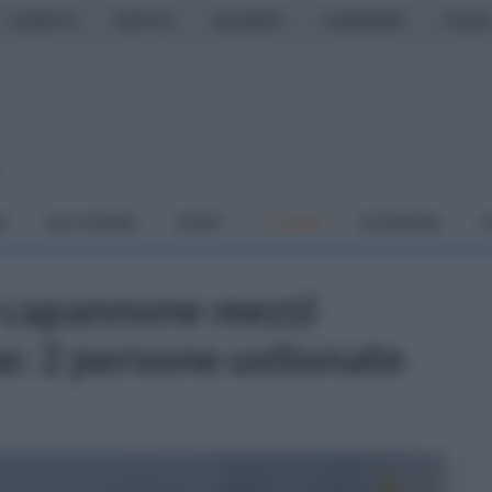
CASERTA
NAPOLI
SALERNO
CAMPANIA
ITALIA
o
À
DAI COMUNI
SPORT
CUCINA
ECONOMIA
C
l capannone mezzi
e: 2 persone ustionate