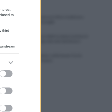
ULTIME NOTIZIE
nterest-
closed to
Avellino: festa con i tifosi, tradizione e
novità per le maglie
 third
Lioni, decesso Sakil: la salma è arrivata al
cimitero dopo due mesi dal decesso
Downstream
Avellino Basket: conferma per Curcio
er and store
nello staff tecnico
to grant or
ed purposes