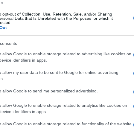
istaccamento di Montella, seguita da una
In
e da un’autobotte, intervenuta per garantire
o opt-out of Collection, Use, Retention, Sale, and/or Sharing
ersonal Data that Is Unrelated with the Purposes for which it
durante le operazioni di spegnimento.
lected.
Out
involti dalle fiamme un autocarro,
consents
numerose cassette in plastica utilizzate per il
o allow Google to enable storage related to advertising like cookies on
evice identifiers in apps.
do ustioni: una di esse, in condizioni più
o allow my user data to be sent to Google for online advertising
s.
 cure del caso.
to allow Google to send me personalized advertising.
luse dopo circa 4 ore di lavoro, e l’area è
 intervenuti anche i Carabinieri della Stazione
o allow Google to enable storage related to analytics like cookies on
evice identifiers in apps.
tenza.
o allow Google to enable storage related to functionality of the website