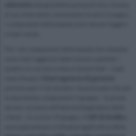
adiacente
alla gioielleria presa di mira. Grazie
al suo intervento, nonostante le armi in pugno,
i componenti della banda sono dovuti fuggire
a mani vuote.
Per i sei componenti della banda che stamane
sono stati raggiunti dalle misure cautelari -
quattro in carcere e due ai domiciliari - è già
stato fissato l'
interrogatorio di garanzia
previsto per il 16 ottobre. Va precisato che per
le due donne componenti il gruppo - le prime
ad aver accesso nell'attività fingendosi delle
clienti - lo scorso 19 giugno, il
GIP di Avellin
o
aveva già emesso ordinanza applicativa della