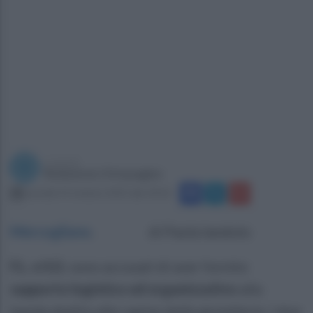
a cura di
Redazione Ottopagine
martedì 14 ottobre 2025 alle 18:26
Mercogliano
.
di Paola Iandolo
F.L. e S.G
. sono accusati di aver fornito
supporto logistico ed organizzativo
alla
banda dedita alle rapine delle gioiellerie. I due