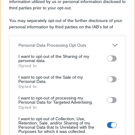
information utilized by us or personal information disclosed to
third parties prior to your opt-out.
You may separately opt-out of the further disclosure of your
personal information by third parties on the IAB’s list of
downstream participants.
Personal Data Processing Opt Outs
This information may also be disclosed by us to third parties
on the IAB’s List of Downstream Participants that may further
I want to opt-out of the Sharing of my
disclose it to other third parties.
personal data.
Opted In
Please note that this website/app uses one or more Google
services and may gather and store information including but
I want to opt-out of the Sale of my
Personal Data.
not limited to your visit or usage behaviour. You may click to
Opted In
grant or deny consent to Google and its third-party tags to
use your data for below specified purposes in below Google
I want to opt-out of processing my
consent section.
Personal Data for Targeted Advertising.
Opted In
I want to opt-out of Collection, Use,
Retention, Sale, and/or Sharing of my
Personal Data that Is Unrelated with the
Purposes for which it was collected.