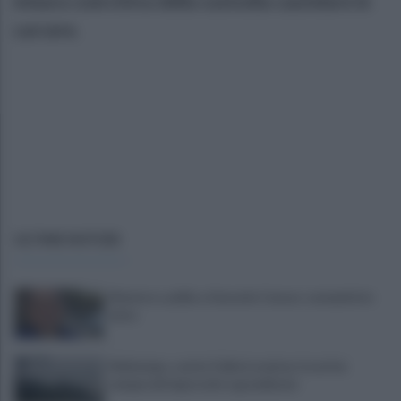
misura coercitiva della custodia cautelare in
carcere.
ULTIME NOTIZIE
Montoro, addio a Gerardo Caruso: comunità in
lutto
Maltempo, scatta l'allerta meteo: in arrivo
temporali improvvisi e grandinate