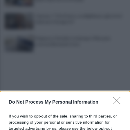
Cipriano: "I The Kolors con BigMama e gli artisti
irpini per il 16 agosto"
Mugnano, Omicidio Colalongo: il Riesame
scarcera Bernando Cava
Do Not Process My Personal Information
Avellino, il mistero della morte di Sergio: la verità
dall'autopsia
If you wish to opt-out of the sale, sharing to third parties, or
processing of your personal or sensitive information for
È ufficiale, accordo chiuso: Ferragosto ad Avellino
targeted advertising by us, please use the below opt-out