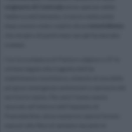
originario di Contrada
ed ex operaio della
fabbrica dell’amianto, è morto nella notte
dopo essere stato colpito da un
mesotelioma
che nel giro di pochi mesi non gli ha lasciato
scampo.
Con la scomparsa di Pastore salgono a 37 le
vittime legate alla tragedia dell’ex
stabilimento Isochimica, simbolo di una delle
più gravi emergenze ambientali e sanitarie del
territorio irpino. Per anni l’uomo aveva
lavorato all’interno dell’impianto di
Pianodardine, dove numerosi operai furono
esposti alle fibre di amianto durante le