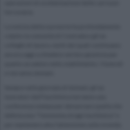
operazioni di scoibentazione delle carrozze
ferroviarie.
La notizia della sua morte ha profondamente
colpito la comunità di Contrada e gli ex
colleghi di lavoro, molti dei quali continuano
ancora oggi a chiedere verità e giustizia per
quanto accaduto nello stabilimento. I funerali
si terranno domani.
Sempre nella giornata di domani, gli ex
lavoratori dell’Isochimica terranno una
conferenza stampa per denunciare quella che
definiscono “l’ennesima strage Isochimica” e
per mantenere alta l’attenzione sulla vicenda.