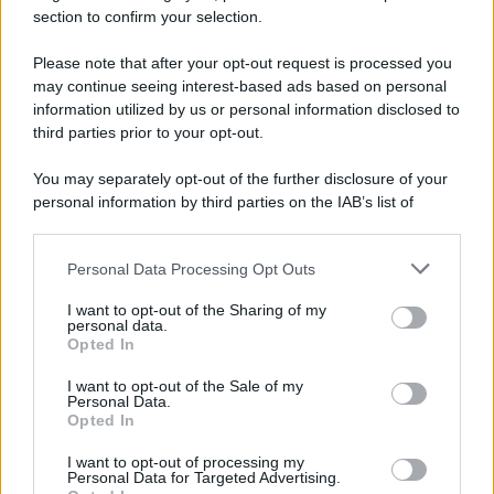
con BigMama e The Kolors
section to confirm your selection.
Please note that after your opt-out request is processed you
may continue seeing interest-based ads based on personal
information utilized by us or personal information disclosed to
third parties prior to your opt-out.
You may separately opt-out of the further disclosure of your
personal information by third parties on the IAB’s list of
downstream participants.
Personal Data Processing Opt Outs
This information may also be disclosed by us to third parties
on the IAB’s List of Downstream Participants that may further
I want to opt-out of the Sharing of my
disclose it to other third parties.
personal data.
Opted In
Please note that this website/app uses one or more Google
services and may gather and store information including but
I want to opt-out of the Sale of my
Personal Data.
not limited to your visit or usage behaviour. You may click to
Opted In
grant or deny consent to Google and its third-party tags to
use your data for below specified purposes in below Google
I want to opt-out of processing my
consent section.
Personal Data for Targeted Advertising.