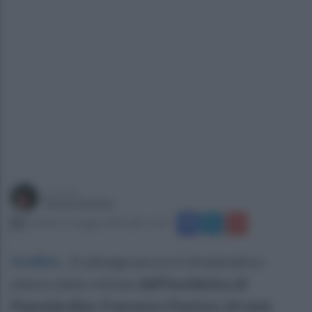
a cura di
Paola Iandolo
martedì 12 maggio 2026 alle 11:49
Avellino
.
Si allunga ancora il drammatico
elenco delle vittime
dell’Isochimica di
Pianodardine
.
Francesco Pastore, 64 anni,