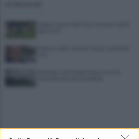
ULTIME NOTIZIE
Avellino superato dal Torino solo dopo i calci di
rigore (2-4)
Montoro, addio a Gerardo Caruso: comunità in
lutto
Maltempo, scatta l'allerta meteo: in arrivo
temporali improvvisi e grandinate