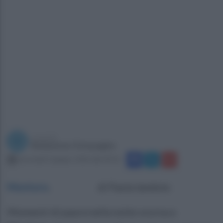
a cura di
Redazione Ottopagine
mercoledì 3 giugno 2026 alle 09:56
Montoro
.
di Paola Iandolo
Momenti di paura nella notte scorsa a