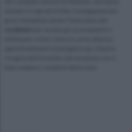
del comando centrali di Avellino, che hanno
domato il rogo ed evitato conseguenze più
gravi. Immediato anche l'intervento dei
carabinieri
per avviare gli accertamenti e
effettuare i rilievi. Sono in corso ulteriori
approfondimenti investigativi per chiarire
l'origine dell'incendio che ha tenuto con il
fiato sospeso i residenti della zona.