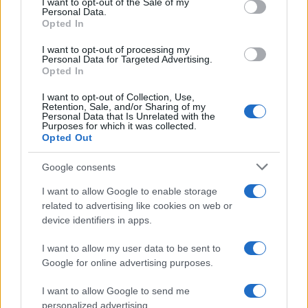
I want to opt-out of the Sale of my
Personal Data.
not limited to your visit or usage behaviour. You may click to
Opted In
grant or deny consent to Google and its third-party tags to
use your data for below specified purposes in below Google
I want to opt-out of processing my
consent section.
Personal Data for Targeted Advertising.
Opted In
I want to opt-out of Collection, Use,
Retention, Sale, and/or Sharing of my
Personal Data that Is Unrelated with the
Purposes for which it was collected.
Opted Out
Google consents
I want to allow Google to enable storage
related to advertising like cookies on web or
device identifiers in apps.
I want to allow my user data to be sent to
Google for online advertising purposes.
I want to allow Google to send me
personalized advertising.