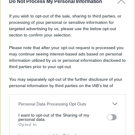
Do Not Process My Personal Information
Grande Sarno, confronto a Montoro: "Subito
confronto con la Regione"
If you wish to opt-out of the sale, sharing to third parties, or
processing of your personal or sensitive information for
Spaccio di droga a Roma, 13 arresti: nei guai
targeted advertising by us, please use the below opt-out
anche un 26enne avellinese
section to confirm your selection.
Please note that after your opt-out request is processed you
may continue seeing interest-based ads based on personal
information utilized by us or personal information disclosed to
third parties prior to your opt-out.
You may separately opt-out of the further disclosure of your
personal information by third parties on the IAB’s list of
downstream participants.
Personal Data Processing Opt Outs
This information may also be disclosed by us to third parties
on the IAB’s List of Downstream Participants that may further
I want to opt-out of the Sharing of my
disclose it to other third parties.
personal data.
Opted In
Please note that this website/app uses one or more Google
services and may gather and store information including but