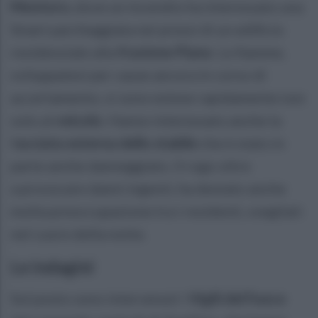
Montoro,
dove un incendio ha interessato una
Smart parcheggiata nei pressi di un edificio
residenziale alla
frazione Piano
. Le fiamme,
sviluppatesi per cause ancora in corso di
accertamento, si sono estese rapidamente non
solo al
veicolo
. Hanno interessato anche la
f
acciata esterna dello stabile
che è stato in
parte anche danneggiato. Il rogo oltre
a provocare danni ingenti, ha destato anche
molta preoccupazione tra i residenti, svegliati
nel cuore della notte.
Le indagini
Sul posto sono intervenuti i
Vigili del Fuoco