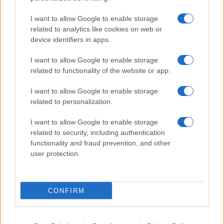
I want to allow Google to enable storage
related to analytics like cookies on web or
device identifiers in apps.
I want to allow Google to enable storage
related to functionality of the website or app.
I want to allow Google to enable storage
CHI SIAMO
CONTATTI
PUBBLICITÀ
LAVORA CON NOI
related to personalization.
PRIVACY / COOKIE POLICY
PREFERENZE PRIVACY
I want to allow Google to enable storage
OTTO CHANNEL
related to security, including authentication
functionality and fraud prevention, and other
user protection.
Registrazione del Tribunale di Avellino n. 331 del 23/11/1995
Iscritto al Registro degli Operatori di Comunicazione n. 37512
© Riproduzione Riservata – Ne è consentita esclusivamente una
CONFIRM
riproduzione parziale con citazione della fonte corretta
www.ottopagine.it