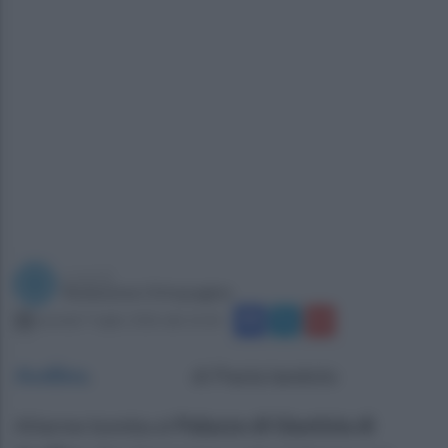
a cura di
Redazione Ottopagine
martedì 7 luglio 2026 alle 16:36
Avellino
.
di Paola Iandolo
Allarme bomba al
Palazzo di Giustizia di