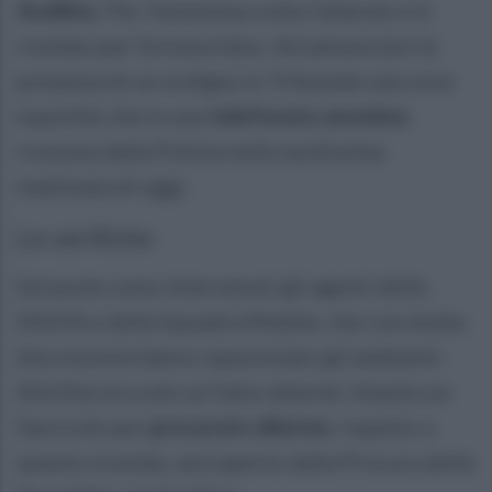
Avellino
. Per l'ennesima volta l'allarme si è
rivelato per fortuna falso. Ad annunciare la
presenza di un ordigno in Tribunale una voce
maschile che in una
telefonata anonima
ricevuta dalla Polizia nella tardissima
mattinata di oggi.
Le verifiche
Sul posto sono intervenuti gli agenti della
DIGOS e della Squadra Mobile, che con molta
discrezione hanno ispezionato gli ambienti.
Alla fine era solo un falso allarme. Intanto un
fascicolo per
procurato allarme
, rispetto a
questa vicenda, sarà aperto dalla Procura della