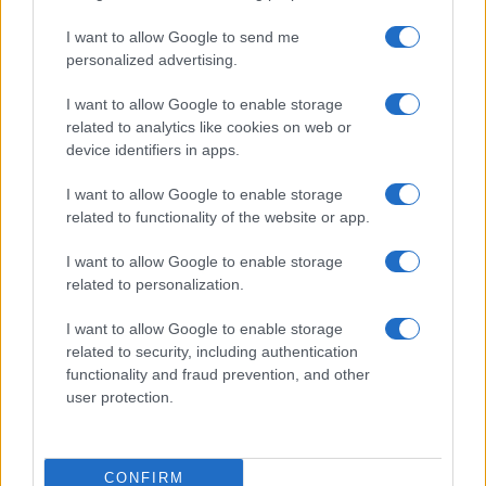
I want to allow Google to send me
personalized advertising.
I want to allow Google to enable storage
related to analytics like cookies on web or
device identifiers in apps.
I want to allow Google to enable storage
related to functionality of the website or app.
I want to allow Google to enable storage
CHI SIAMO
CONTATTI
PUBBLICITÀ
LAVORA CON NOI
related to personalization.
PRIVACY / COOKIE POLICY
PREFERENZE PRIVACY
I want to allow Google to enable storage
OTTO CHANNEL
related to security, including authentication
functionality and fraud prevention, and other
user protection.
Registrazione del Tribunale di Avellino n. 331 del 23/11/1995
Iscritto al Registro degli Operatori di Comunicazione n. 37512
© Riproduzione Riservata – Ne è consentita esclusivamente una
CONFIRM