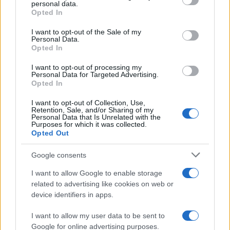
disclose it to other third parties.
personal data.
Opted In
Please note that this website/app uses one or more Google
services and may gather and store information including but
I want to opt-out of the Sale of my
Personal Data.
not limited to your visit or usage behaviour. You may click to
Opted In
grant or deny consent to Google and its third-party tags to
use your data for below specified purposes in below Google
I want to opt-out of processing my
consent section.
Personal Data for Targeted Advertising.
Opted In
I want to opt-out of Collection, Use,
Retention, Sale, and/or Sharing of my
Personal Data that Is Unrelated with the
Purposes for which it was collected.
Opted Out
Google consents
I want to allow Google to enable storage
related to advertising like cookies on web or
device identifiers in apps.
I want to allow my user data to be sent to
Google for online advertising purposes.