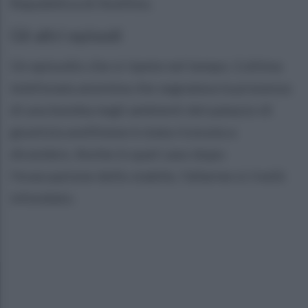
Repubblica di Avellino.
Gli altri episodi
Un episodio che si ripete nel tempo. L'ultima
telefonata anonima che segnalava la presenza
di una bomba negli ambienti del palazzo di
giustizia avellinese è stata ricevuta a
dicembre. Anche in quel caso dopo
l'evacuazione dello stabile, l'allarme si rivelò
infondato.