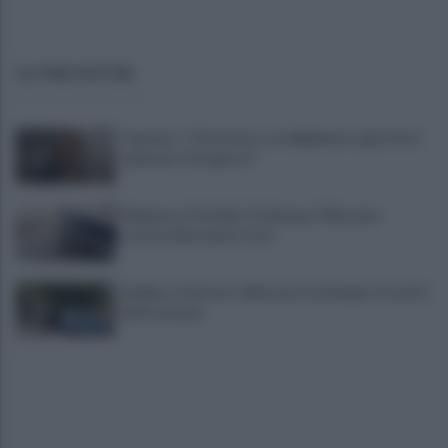
ULTIME NOTIZIE
Cipriano: "I The Kolors con BigMama e gli artisti
irpini per il 16 agosto"
Mugnano, Omicidio Colalongo: il Riesame
scarcera Bernando Cava
Avellino, il mistero della morte di Sergio: la verità
dall'autopsia