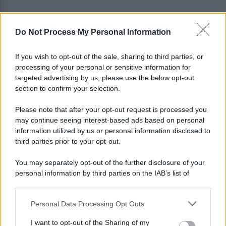
Do Not Process My Personal Information
È ufficiale, accordo chiuso: Ferragosto ad Avellino
con BigMama e The Kolors
If you wish to opt-out of the sale, sharing to third parties, or
processing of your personal or sensitive information for
Addio a Giuseppe Marchioro: allenò l'Avellino in
targeted advertising by us, please use the below opt-out
Serie A nel 1982
section to confirm your selection.
Please note that after your opt-out request is processed you
may continue seeing interest-based ads based on personal
information utilized by us or personal information disclosed to
third parties prior to your opt-out.
You may separately opt-out of the further disclosure of your
personal information by third parties on the IAB’s list of
downstream participants.
Personal Data Processing Opt Outs
This information may also be disclosed by us to third parties
on the IAB’s List of Downstream Participants that may further
I want to opt-out of the Sharing of my