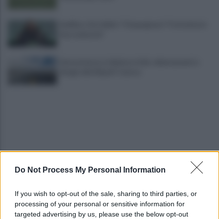
Avellino, il ds Aiello: "Cinquegrano? Trattativa in
fase avanzata"
Autocisterna si ribalta in A16: rallentamenti e
disagi sulla Napoli-Canosa
Do Not Process My Personal Information
Tentata violenza sessuale in ascensore al Centro
Vivendi: il 34enne resta libero
If you wish to opt-out of the sale, sharing to third parties, or
processing of your personal or sensitive information for
In arrivo bombe d'acqua e grandinate record:
targeted advertising by us, please use the below opt-out