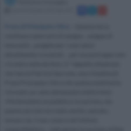
Redazione Ottopagine
venerdì 18 dicembre 2015 alle 10:59
Prata di Principato Ultra
.
«Questa terra
continua a sporcarsi di sangue ...sangue di
innocenti... pregate per i suoi amici
attualmente ricoverati ... per lui purtroppo non
c'è stato nulla da fare». E' l'appello disperato
che lancia Patrizia Saccone, una cittadina di
Prata Principato Ultra che quetsa mattina ha
ritrovato un cane ammazzato (nella foto).
«Perdonatemi se pubblico la sua foto, ma
questo piccolo era stato anche castrato,
nessun cip, il suo corpo è all'istituto
zooprofilattico.... fate girare la sua foto al fine