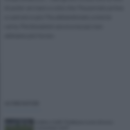
di poter arrivare a colui che l'ha portato prima
a castrare e poi l'ha abbandonato a morte
certa. Perdonatemi ancora ma qui non
abbiamo più forze».
ULTIME NOTIZIE
Avellino, Favilli: "Dobbiamo essere di nuovo
scomodi per tutti"