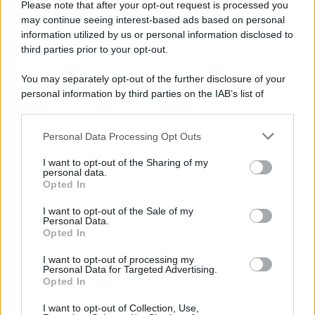
Please note that after your opt-out request is processed you
may continue seeing interest-based ads based on personal
information utilized by us or personal information disclosed to
third parties prior to your opt-out.
You may separately opt-out of the further disclosure of your
personal information by third parties on the IAB’s list of
downstream participants.
Personal Data Processing Opt Outs
This information may also be disclosed by us to third parties
on the IAB’s List of Downstream Participants that may further
I want to opt-out of the Sharing of my
disclose it to other third parties.
personal data.
Opted In
Please note that this website/app uses one or more Google
services and may gather and store information including but
I want to opt-out of the Sale of my
Personal Data.
not limited to your visit or usage behaviour. You may click to
Opted In
grant or deny consent to Google and its third-party tags to
use your data for below specified purposes in below Google
I want to opt-out of processing my
consent section.
Personal Data for Targeted Advertising.
Opted In
I want to opt-out of Collection, Use,