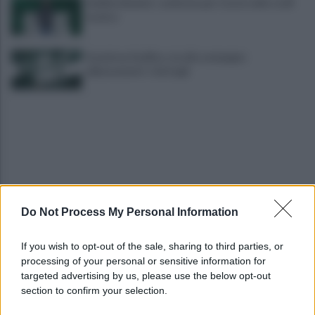
Avellino Basket: conferma per Curcio nello staff
tecnico
Scandone Avellino, via alla campagna
abbonamenti: i dettagli
Do Not Process My Personal Information
Montoro, ruba quasi 130mila euro di energia
elettrica: denunciato 65enne
If you wish to opt-out of the sale, sharing to third parties, or
processing of your personal or sensitive information for
Maltempo, oggi pomeriggio scatta l'allerta
targeted advertising by us, please use the below opt-out
meteo: in arrivo fulmini e grandine
section to confirm your selection.