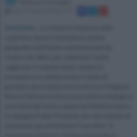
Redazione Ottopagine
sabato 24 ottobre 2015 alle 17:06
Summonte
.
«La chiave di lettura è nella
copertina, dove è riportata la cartina
geografica dell’Italia commissionata da
Cavour nel 1861, per celebrare l’unità
raggiunta. In questo modo cambia la
prospettiva e cambia anche il modo di
guardare ad un paese ancora diviso e litigioso.
Nord e Sud non esistono più, mentre emerge la
centralità del nostro paese nel Mediterraneo»,
ha spiegato Fabio Pozzerle, ieri nel castello di
Summonte per presentare il suo libro “Il
fazzoletto di terra”. «Credo sia arrivato il