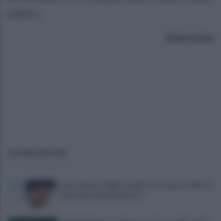
pagina».
Redazione
ULTIME NOTIZIE
Lioni, decesso Sakil: la salma è arrivata al cimitero
dopo due mesi dal decesso