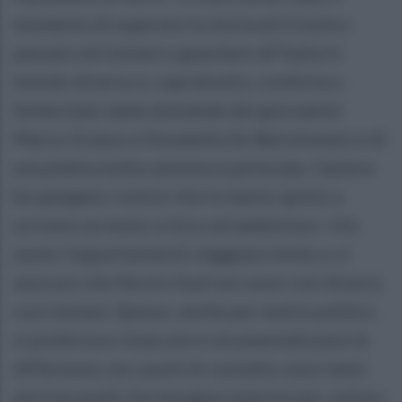
momento di superare la storia ed il nostro
passato ed iniziare a guardare all’Italia in
mondo diverso e, soprattutto, condiviso».
Sollecitato dalle domande dei giornalisti
Marco Grasso e Donatella De Bartolomeis e di
una platea molto attenta e partecipe, l’autore
ha spiegato i motivi che lo hanno spinto a
scrivere un testo critico ed ambizioso: «Ho
avuto l’opportunità di viaggiare molto e vi
assicuro che Nord e Sud non sono così diversi,
così lontani. Spesso, anche per motivi politici,
si preferisce rimarcare e strumentalizzare le
differenze, ma i punti di contatto sono tanti,
ed è da quelli che bisogna ripartire per voltare