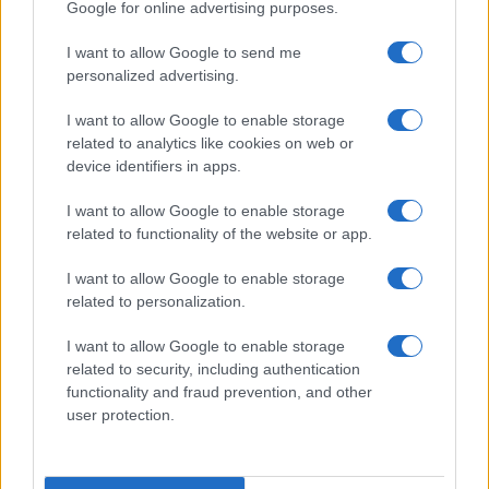
Google for online advertising purposes.
I want to allow Google to send me
personalized advertising.
I want to allow Google to enable storage
related to analytics like cookies on web or
device identifiers in apps.
I want to allow Google to enable storage
related to functionality of the website or app.
I want to allow Google to enable storage
CHI SIAMO
CONTATTI
PUBBLICITÀ
LAVORA CON NOI
related to personalization.
PRIVACY / COOKIE POLICY
PREFERENZE PRIVACY
I want to allow Google to enable storage
OTTO CHANNEL
related to security, including authentication
functionality and fraud prevention, and other
user protection.
Registrazione del Tribunale di Avellino n. 331 del 23/11/1995
Iscritto al Registro degli Operatori di Comunicazione n. 37512