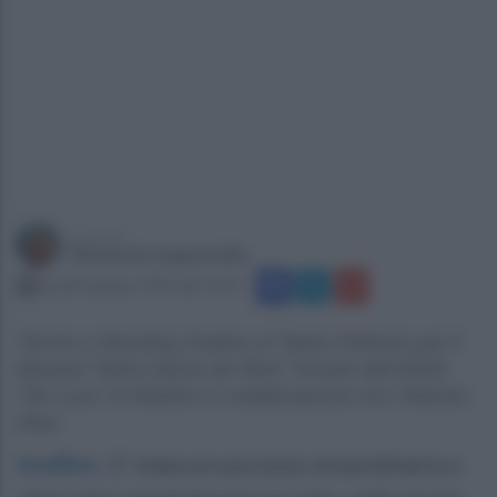
a cura di
Simonetta Ieppariello
lunedì 8 giugno 2026 alle 10:43
Trionfo e Standing Ovation al Teatro Partenio per il
Musical “Notre Dame de Paris” firmato dall’ISISS
“De Luca” di Avellino in collaborazione con l'Ateneo
Alea.
Avellino
.
E' stata un successo straordinario e