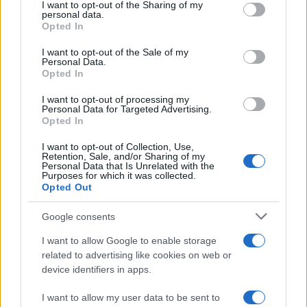
I want to opt-out of the Sharing of my
disclose it to other third parties.
personal data.
Opted In
Please note that this website/app uses one or more Google
services and may gather and store information including but
I want to opt-out of the Sale of my
Personal Data.
not limited to your visit or usage behaviour. You may click to
Opted In
grant or deny consent to Google and its third-party tags to
use your data for below specified purposes in below Google
I want to opt-out of processing my
consent section.
Personal Data for Targeted Advertising.
Opted In
I want to opt-out of Collection, Use,
Retention, Sale, and/or Sharing of my
Personal Data that Is Unrelated with the
Purposes for which it was collected.
Opted Out
Google consents
I want to allow Google to enable storage
related to advertising like cookies on web or
device identifiers in apps.
I want to allow my user data to be sent to