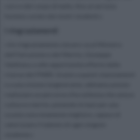
coro e del corpo di ballo, fino al servizio
hostess curato dai nostri studenti.»
I ringraziamenti
«Un ringraziamento sincero va al Ministro
dell'Istruzione e del Merito, Giuseppe
Valditara, e alle opportunità offerte dalle
risorse del PNRR. Grazie a questi stanziamenti
e a una visione lungimirante, abbiamo potuto
realizzare un percorso d'eccellenza che unisce
cultura e merito, ponendo le basi per una
scuola concretamente migliore, capace di
valorizzare il talento di ogni singolo
studente.»