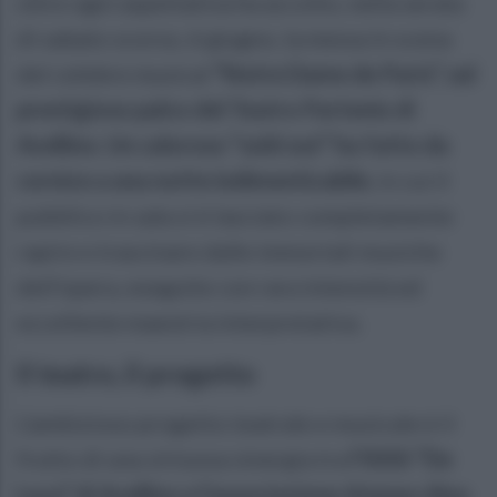
oltre ogni aspettativa ha accolto, nella serata
di sabato scorso, 6 giugno, la messa in scena
del celebre musical
“Notre Dame de Paris”, sul
prestigioso palco del Teatro Partenio di
Avellino.
Un caloroso “sold out” ha fatto da
cornice a una notte indimenticabile
, in cui il
pubblico in sala si è lasciato completamente
rapire e trascinare dalle immortali musiche
dell'opera, eseguite con rara intensità ed
eccellente maestria interpretativa.
Il teatro, il progetto
L’ambizioso progetto teatrale e musicale è il
frutto di una virtuosa sinergia tra
l'ISISS “De
Luca” di Avellino e l'associazione Ateneo Alea