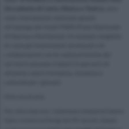
(Accademia di Canto, Musica e Teatro
), ed è
stato interamente realizzato grazie
all’impiego dei fondi PNRR (Piano Nazionale
di Ripresa e Resilienza). Un esempio tangibile
di come gli investimenti strutturali e le
collaborazioni con le realtà artistiche del
territorio possano tradursi in percorsi di
altissimo valore formativo, inclusivo e
culturale per i giovani.
DUe ore di arte
Per oltre due ore, i talentuosi interpreti hanno
fatto rivivere la Parigi del XV secolo, dando