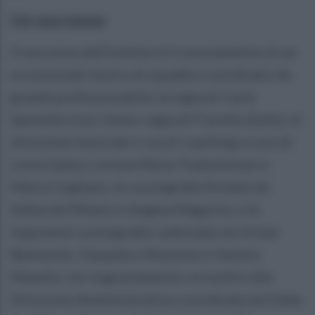
Un successo
Il successo dell’evento è il coronamento di un
eccezionale lavoro di squadra coordinato da
grandi professionalità: la regia di Carla
Spiniello (con l'aiuto regia di Fiorella Zullo), la
direzione musicale e vocal coaching a cura di
Lucia Gaeta, Lorena Maria Tramontozzi e
Maria Cogliano, le coreografie firmate da
Deborah Milano e Angela Magurno, e le
imponenti scenografie realizzate da Vivian
Belmonte, Gianpiero Mustone e Genzio
Masella. Un ringraziamento va inoltre alla
Direzione Amministrativa coordinata da Gilda