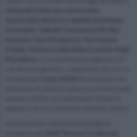
corpo e voce ai celebri personaggi dell'opera:
A
lessandro Dose (un commovente
Quasimodo), Beatrice Cappiello (un'intensa
Esmeralda), Gabriele Tramontozzi (Frollo),
Domenico Tucci (Gringoire), Yuri Iannone
(Clopin), Andrea La Sala (Febo) e Letizia Volpe
(Fiordaliso).
La straordinaria amalgama tra il
cast dei protagonisti, i componenti del Coro e
l'energia del
Corpo di Ballo
ha restituito uno
spettacolo di assoluto spessore professionale,
salutato alla fine da interminabili minuti di
applausi e da una commossa standing ovation.
Estremamente soddisfatta la Dirigente
Scolastica dell'
ISISS "De Luca", la dott.ssa