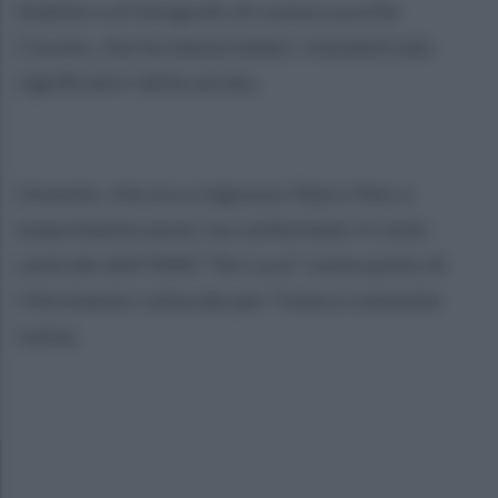
Stabile e al fotografo di scena Luca De
Ciuceis, che ha immortalato i momenti più
significativi della serata.
L'evento, che era a ingresso libero fino a
esaurimento posti, ha confermato il ruolo
centrale dell'ISISS “De Luca” come punto di
riferimento culturale per l'intera comunità
irpina.