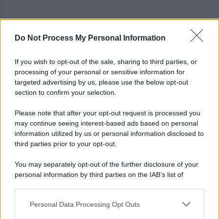
Do Not Process My Personal Information
Grande Sarno, confronto a Montoro: "Subito
confronto con la Regione"
If you wish to opt-out of the sale, sharing to third parties, or
processing of your personal or sensitive information for
Spaccio di droga a Roma, 13 arresti: nei guai
targeted advertising by us, please use the below opt-out
anche un 26enne avellinese
section to confirm your selection.
Please note that after your opt-out request is processed you
may continue seeing interest-based ads based on personal
information utilized by us or personal information disclosed to
third parties prior to your opt-out.
You may separately opt-out of the further disclosure of your
personal information by third parties on the IAB’s list of
downstream participants.
Personal Data Processing Opt Outs
This information may also be disclosed by us to third parties
on the IAB’s List of Downstream Participants that may further