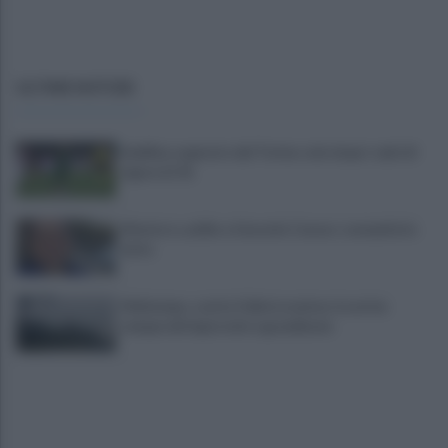
ULTIME NOTIZIE
Avellino superato dal Torino solo dopo i calci di
rigore (2-4)
Montoro, addio a Gerardo Caruso: comunità in
lutto
Maltempo, scatta l'allerta meteo: in arrivo
temporali improvvisi e grandinate