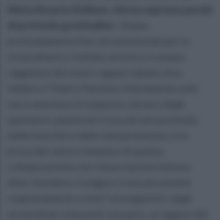
Maria Rosaria Siciliano, che ha espresso parole
di profonda gratitudine:
«Siamo
profondamente fieri ed emozionati per lo
straordinario risultato artistico e umano
raggiunto dai nostri ragazzi sabato sera.
Vedere il Teatro Partenio interamente sold
out e assistere al trasporto sincero degli
spettatori, penetrati e toccati nel profondo
dalle musiche e dalle interpretazioni, è la
prova del valore immenso di questa
collaborazione con l'associazione Ateneo
Alea. Desidero rivolgere il mio più sentito
ringraziamento a tutti i protagonisti: dagli
straordinari interpreti sul palco, ai ragazzi del