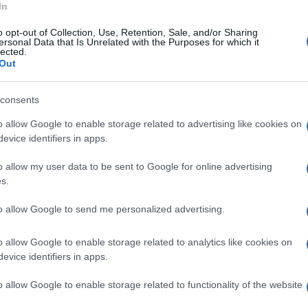
In
stelle Michelin e classificatosi primo
o opt-out of Collection, Use, Retention, Sale, and/or Sharing
World's 50 Best Restaurants negli anni 2016 e
ersonal Data that Is Unrelated with the Purposes for which it
lected.
Out
consents
o allow Google to enable storage related to advertising like cookies on
evice identifiers in apps.
o allow my user data to be sent to Google for online advertising
s.
to allow Google to send me personalized advertising.
o allow Google to enable storage related to analytics like cookies on
evice identifiers in apps.
o allow Google to enable storage related to functionality of the website