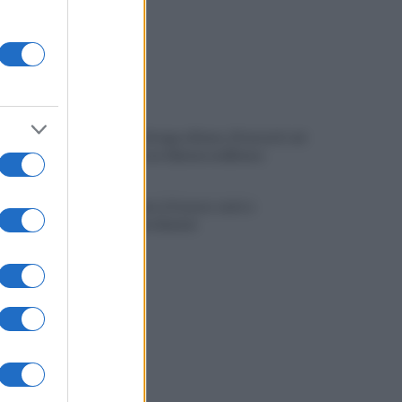
Spaccio di droga a Roma, 13 arresti: nei
guai anche un 26enne avellinese
Tariq Owens è il nuovo centro
dell'Avellino Basket