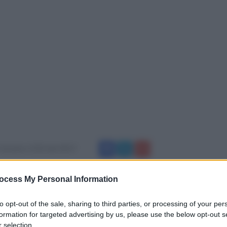
 dicembre 2018 alle 08:07
ovenienti da vari Istituti alberghieri italiani ed
ocess My Personal Information
to opt-out of the sale, sharing to third parties, or processing of your per
’Ipseoa “Giuseppe De Gruttola” di
formation for targeted advertising by us, please use the below opt-out s
, dai gusti equilibrati e con un gioco di
 selection.