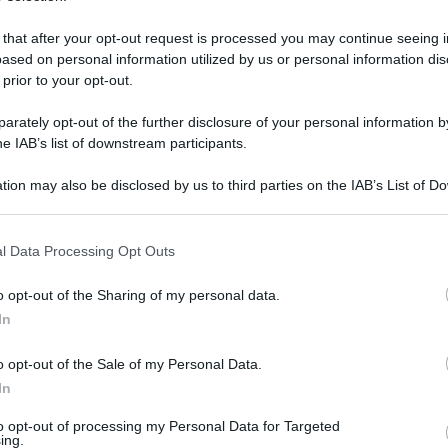
la Giuria del 4^ Concorso nazionale di cucina
 that after your opt-out request is processed you may continue seeing i
Moden
a.
ased on personal information utilized by us or personal information dis
 prior to your opt-out.
anta provenienti da vari Istituti alberghieri
rately opt-out of the further disclosure of your personal information by
ntero istituto, per il dirigente scolastico
he IAB’s list of downstream participants.
ede, Antonio Branca. Accompagnati da Connie
tion may also be disclosed by us to third parties on the IAB’s List of 
azione e da Vincenzo Biancolillidi scienze
 that may further disclose it to other third parties.
trè “panino Rossini”, nel quale si esaltano: i
 that this website/app uses one or more Google services and may gath
l Data Processing Opt Outs
including but not limited to your visit or usage behaviour. You may click 
ci, l’amore del compositore Rossini alcune
 to Google and its third-party tags to use your data for below specifi
o opt-out of the Sharing of my personal data.
ne, ingrediente del paniere) e la stretta
ogle consent section.
In
e del gusto.
o opt-out of the Sale of my Personal Data.
bin Marco, con il loro impegno e
In
° posto ed hanno avuto la possibilità di
to opt-out of processing my Personal Data for Targeted
ing.
ttura, chef e proprietario dell'Osteria