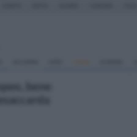
CASERTA
NAPOLI
SALERNO
CAMPANIA
ITALIA
o
À
DAI COMUNI
SPORT
CUCINA
ECONOMIA
C
opeo, bene
lesaccarda