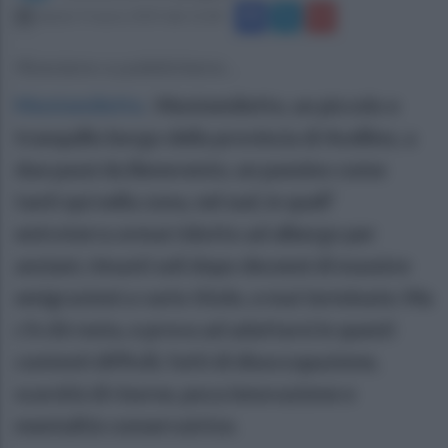
sabato 9 marzo 2019 alle 13:28
Riceviamo e pubblichiamo...
Montemiletto
.
Montemiletto, un piccolo e
tranquillo borgo della provincia di Avellino, a
due passi da Benevento, un paesino come
tanti qui nella zona, nel sud, in quell’
entroterra ormai ridotto ad albergo per
anziani, rimasti soli dopo decenni di massive
emigrazioni a vario titolo, e mai terminate. Ma
c’è chi resta, e prova ad adattarsi in questi
contesti difficili, fatti di disoccupazione,
scarsità di risorse, poca innovazione e
mentalità conservatrice.