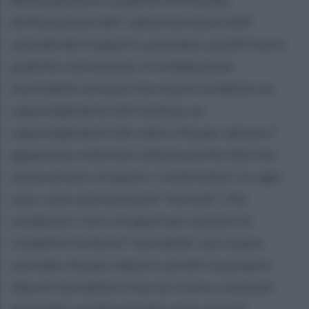
dichiarazione dell’ amministratore dell’
azienda dei trasporti, possiamo quindi trarre
qualche conclusione. E la deduzione
inevitabile non può che essere evidente un
capovolgimento del sistema, un
capovolgimento dei valori che per salvare l’
apparenza volentieri attenta anche alla vita
senza alcuno scrupolo; i violentatori, in ogni
caso, sono quei presunti “normali”, che
compiono i loro vili gesti per tentare di
ristabilire la (loro) “normalità”, ma vi pare
normale che per imporre ad altri la propria
idea di normalità si faccia ricorso a metodi
anormali o anche animali come questi?