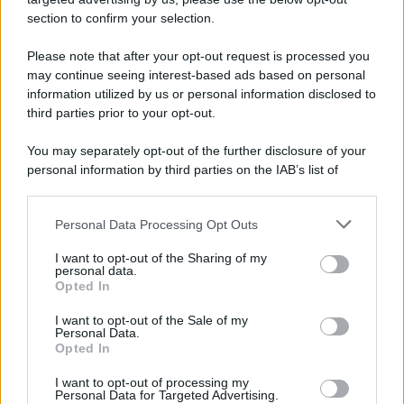
Serie A nel 1982
section to confirm your selection.
Please note that after your opt-out request is processed you
may continue seeing interest-based ads based on personal
information utilized by us or personal information disclosed to
third parties prior to your opt-out.
You may separately opt-out of the further disclosure of your
personal information by third parties on the IAB’s list of
downstream participants.
Personal Data Processing Opt Outs
This information may also be disclosed by us to third parties
on the IAB’s List of Downstream Participants that may further
I want to opt-out of the Sharing of my
disclose it to other third parties.
personal data.
Opted In
Please note that this website/app uses one or more Google
services and may gather and store information including but
I want to opt-out of the Sale of my
Personal Data.
not limited to your visit or usage behaviour. You may click to
Opted In
grant or deny consent to Google and its third-party tags to
use your data for below specified purposes in below Google
I want to opt-out of processing my
consent section.
Personal Data for Targeted Advertising.