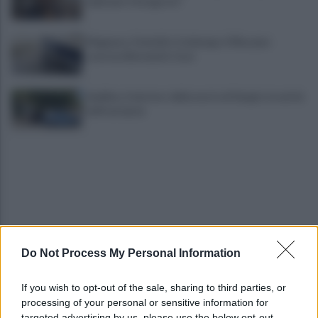
irpini per il 16 agosto"
Mugnano, Omicidio Colalongo: il Riesame
scarcera Bernando Cava
Avellino, il mistero della morte di Sergio: la verità
dall'autopsia
Do Not Process My Personal Information
È ufficiale, accordo chiuso: Ferragosto ad Avellino
con BigMama e The Kolors
If you wish to opt-out of the sale, sharing to third parties, or
processing of your personal or sensitive information for
Addio a Giuseppe Marchioro: allenò l'Avellino in
targeted advertising by us, please use the below opt-out