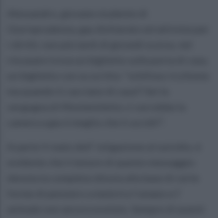
Alessandro, giovane studente di
Giurisprudenza, gay dichiarato ed attivista per
i diritti, non più tardi di giovedi scorso, nel
rincasare trova un biglietto sulla porta di casa,
un biglietto con su scritto: “schifoso ricchione
ma quando ti cacciano di casa?! Sei la
vergogna di Montemiletto ci vorrebbe la
camera a gas è meglio che ti uccidi!”.
A parte il reato dell’ istigazione al suicidio, è
evidente che il tenore di questo messaggio
denota la completa idiozia alla base di certe
forme di pensiero a metà tra l’umano e l’
animale non ancora evoluto. Sempre di questi