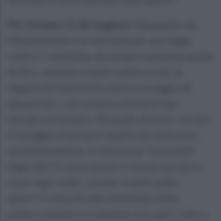
Per fortuna c’è chi reagisce:
Alessandro da
Montemiletto è un attivista per una legge
contro l’ omofobia, da sempre sostenuta anche
da Arci, assieme a tante realtà sociali, la
ragazza di Palermo ha avuto il coraggio di
denunciare, così come la vittima di San
Giorgio a Cremano. Ma quelli che non trovano
il coraggio di parlare? Quelli che subiscono
quotidianamente in silenzio la “normalità”
degli altri? E se tra questi ci fossero proprio i
vostri figli, madri, sorelle, fratelli, padri,
amici?! Il clima di odio fomentato dalla
politica attuale non passerà, non sarà l’ odio a