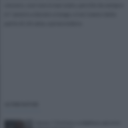
vincere, così non è mai stato, perché da sempre
è l’ amore a durare a lungo, e noi siamo dalla
parte di chi ama, a prescindere.
ULTIME NOTIZIE
Cipriano: "I The Kolors con BigMama e gli artisti