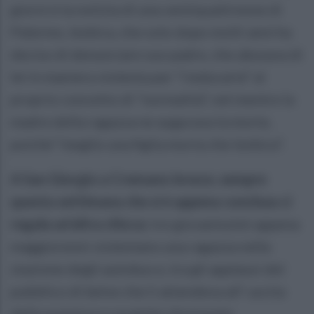
giorni è la notizia di una ventiquattrenne di
Palermo, lesbica, che solo dopo molti anni ha
deciso di denunciare suo padre, che abusava di
lei in maniera violenta per “rieducarla” al
proprio concetto di “normalità”, nel mentre la
madre della ragazza ne augurava la morte,
poiché “meglio una figlia morta che lesbica”.
A San Giorgio a Cremano invece, sempre
questa settimana che si è appena conclusa ci
regala un’altra chicca:
tre giovanissimi appena
maggiorenni violentano una ragazza nella
stazione degli autobus e, tra gli applausi del
pubblico di belve che li attendeva all’ uscita
della questura e qualche sfortunata