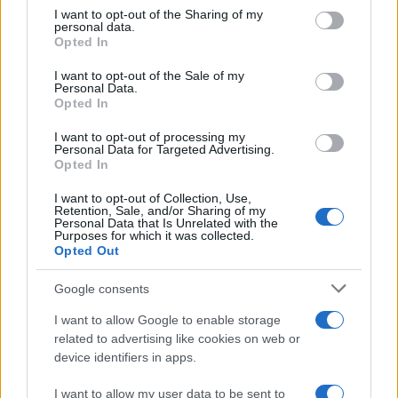
on the IAB’s List of Downstream Participants that may further
I want to opt-out of the Sharing of my
disclose it to other third parties.
personal data.
Opted In
Please note that this website/app uses one or more Google
services and may gather and store information including but
I want to opt-out of the Sale of my
Personal Data.
not limited to your visit or usage behaviour. You may click to
Opted In
grant or deny consent to Google and its third-party tags to
use your data for below specified purposes in below Google
I want to opt-out of processing my
consent section.
Personal Data for Targeted Advertising.
Opted In
I want to opt-out of Collection, Use,
Retention, Sale, and/or Sharing of my
Personal Data that Is Unrelated with the
Purposes for which it was collected.
Opted Out
Google consents
I want to allow Google to enable storage
related to advertising like cookies on web or
device identifiers in apps.
I want to allow my user data to be sent to