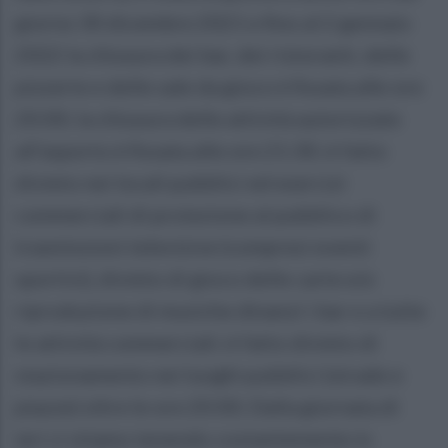
giorno 30 dicembre 2021 e fino al 2 gennaio
2022 la chiusura dei bar, dei ristoranti, delle
pizzerie e delle sale da gioco è fissata alle ore
20:00; la chiusura delle attività autorizzate
all’asporto è fissata alle ore 21:30; è fatto
divieto nei locali pubblici ed esercizi
commerciali di proiezione al pubblico di
trasmissioni televisive (compresi eventi
sportivi), divieto di gioco delle carte e/o
riproduzione di musiche dinanzi i bar e a tutte
le attività commerciali; è fatto divieto di
stazionamento nei luoghi pubblici (strade e
piazze) oltre le ore 20:00; Dalla giornata di
ieri ci stiamo tenendo costantemente in