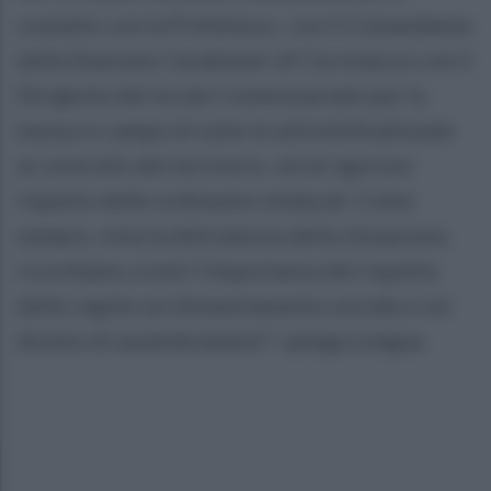
contatto con la Prefettura, con il Comandante
della Stazione Carabinieri di Cervinara e con il
Dirigente del locale Commissariato per la
messa in campo di tutte le attività finalizzate
al controllo del territorio ed al rigoroso
rispetto delle ordinanze sindacali. Come
sempre, vista la delicatezza della situazione,
ricordiamo a tutti l’importanza del rispetto
delle regole sul distanziamento sociale e sul
divieto di assembramenti", spiega Lengua.