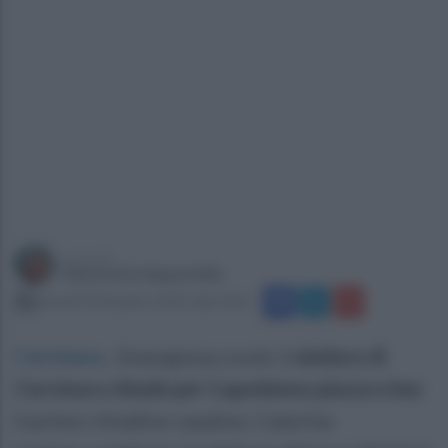
a cura di
Simonetta Ieppariello
giovedì 30 dicembre 2021 alle 10:22
Cervinara
.
Emergenza covid, il
sindaco di
Cervinara chiude per Capodanno piazze e bar
.
Il primo cittadino caudino, Caterina