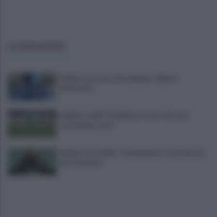
ULTIME NOTIZIE
Avellino, possesso di marijuana: 22enne
denunciato
Avellino, Favilli: "Dobbiamo essere di nuovo
scomodi per tutti"
Avellino, il ds Aiello: "Cinquegrano? Trattativa in
fase avanzata"