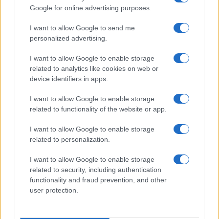
Google for online advertising purposes.
I want to allow Google to send me
personalized advertising.
I want to allow Google to enable storage
related to analytics like cookies on web or
device identifiers in apps.
I want to allow Google to enable storage
related to functionality of the website or app.
I want to allow Google to enable storage
CHI SIAMO
CONTATTI
PUBBLICITÀ
LAVORA CON NOI
related to personalization.
PRIVACY / COOKIE POLICY
PREFERENZE PRIVACY
I want to allow Google to enable storage
OTTO CHANNEL
related to security, including authentication
functionality and fraud prevention, and other
user protection.
Registrazione del Tribunale di Avellino n. 331 del 23/11/1995
Iscritto al Registro degli Operatori di Comunicazione n. 37512