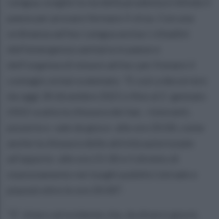
Lengua, sceglie la via della prudenza e blinda il
paese per provare fermare il virus. Con una
ordinanza ad hoc Lengua avvisa i cittadini
dell'emergenza sanitaria in paese e
dell'urgenza di misure ad hoc per frenare il
contagio ormai scatenato. "E così a decorrere
da oggi 30 dicembre 2021 e fino al 2 gennaio
2022 scatta la chiusura dei bar, ristoranti,
pizzerie e sale da gioco alle ore 20:00, come
anche la chiusura delle attività autorizzate
all’asporto alle ore 21:30 e il divieto di
stazionamento nei luoghi pubblici (strade e
piazze) oltre le ore 20:00".
"E’ chiaro ed evidente che, da diversi giorni,