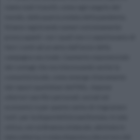
siamo stati travolti, come ogni angolo del
mondo, dalla quarta ondata della pandemia.
Stiamo registrando numeri estremamente
preoccupanti con i quali non ci aspettavamo di
fare i conti ad un anno dall’avvio della
campagna vaccinale. L’aumento esponenziale
dei contagi che sta interessando anche la
comunità locale, come emerge chiaramente
dai report quotidiani dell’ASL, impone
ulteriori sacrifici personali, sociali ed
economici e per questo sento di ringraziare
tutti per la disponibilità manifestata. In tale
ottica, con ordinanza sindacale, adottata in
data odierna, è stata disposta a decorrere dal