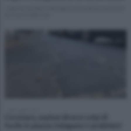
I colpi non sarebbero stati esplosi solo in piazza, ma anche in
una traversa della zona
sabato 6 giugno 2026
Cervinara, esplosi diversi colpi di
fucile in piazza: indagano i carabinieri