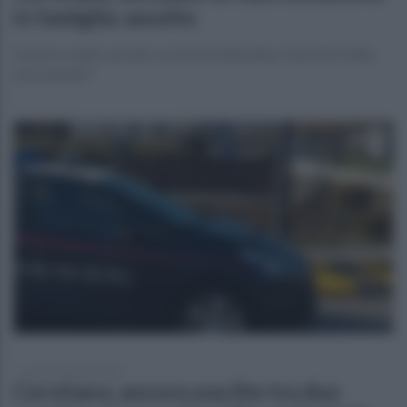
in famiglia: assolto
L'uomo è stato assolto con la formula piena "perché il fatto
non sussiste"
lunedì 29 giugno 2026
Cervinara, ancora una lite tra due