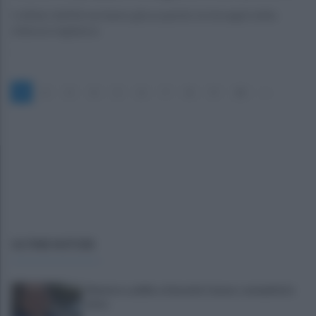
I militari dell'Arma hanno già acquisito le immagini della
videosorveglianza
1
2
3
4
5
6
7
8
9
10
»
ULTIME NOTIZIE
Montoro, addio a Gerardo Caruso: comunità in
lutto