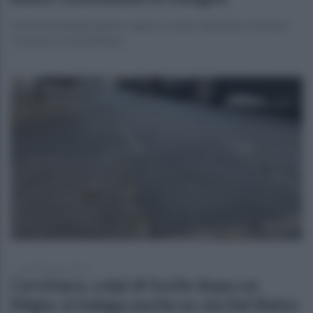
Il fucile semiautomatico calibro è stato utilizzato in Piazza
Trescine e via Del Balzo
lunedì 8 giugno 2026
Cervinara, colpi di fucile dopo un
litigio: si indaga anche su via Del Balzo