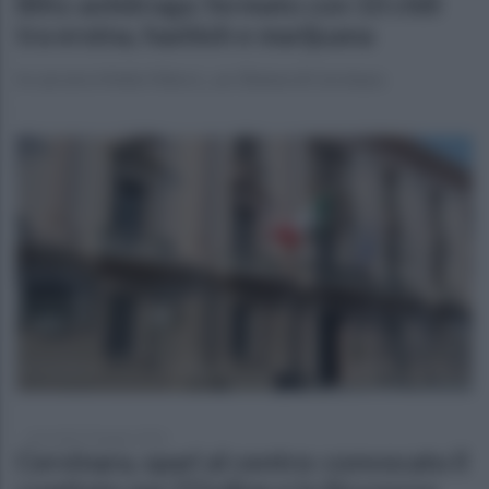
Blitz antidroga: fermato con 10 chili
tra eroina, hashish e marijuana
In carcere è finito Felice L., un 35enne di Cervinara
mercoledì 10 giugno 2026
Cervinara, spari al centro: convocato il