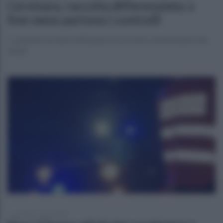
Cervinara, raccolta differenziata: a
fine mese partono i controlli
I controlli verranno effettuati sul corretto conferimento dei
rifiuti
venerdì 17 luglio 2026