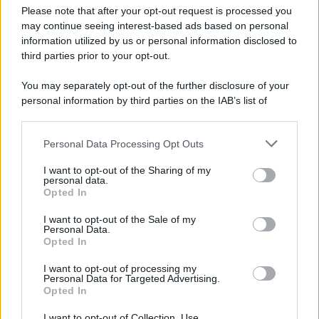
Please note that after your opt-out request is processed you
may continue seeing interest-based ads based on personal
information utilized by us or personal information disclosed to
third parties prior to your opt-out.
You may separately opt-out of the further disclosure of your
personal information by third parties on the IAB’s list of
downstream participants.
Personal Data Processing Opt Outs
This information may also be disclosed by us to third parties
on the IAB’s List of Downstream Participants that may further
I want to opt-out of the Sharing of my
disclose it to other third parties.
personal data.
Opted In
Please note that this website/app uses one or more Google
services and may gather and store information including but
I want to opt-out of the Sale of my
Personal Data.
not limited to your visit or usage behaviour. You may click to
Opted In
grant or deny consent to Google and its third-party tags to
use your data for below specified purposes in below Google
I want to opt-out of processing my
consent section.
Personal Data for Targeted Advertising.
Opted In
I want to opt-out of Collection, Use,