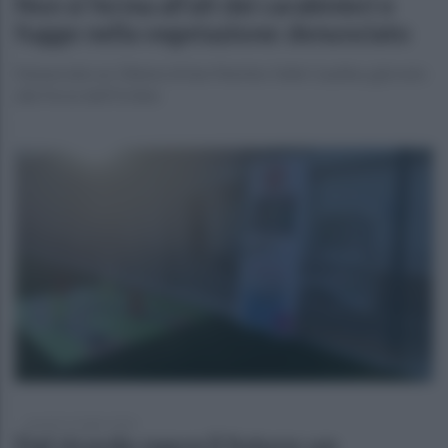
Non si ferma all’alt dei carabinieri e
fugge nella vegetazione: denunciato
Denunciato un 33enne di San Martino Valle Caudina, già noto
alle Forze dell’Ordine
martedì 14 luglio 2026
Dal ricordo nasce il futuro: un