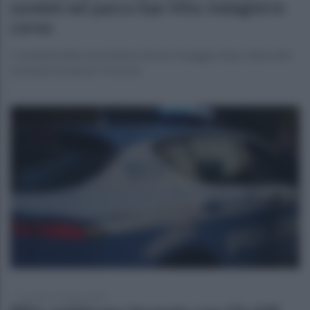
uomini nel parco San Vito: indagini in
corso
I residenti della zona hanno temuto il peggio dopo l'episodio
avvenuto in piazza Trescine
mercoledì 24 giugno 2026