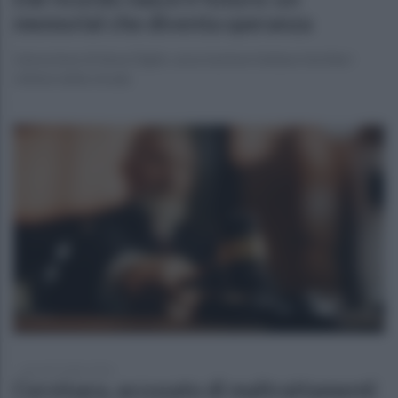
memorial che diventa speranza
L'emozione di Anna Diglio, associazione italiana familiari
vittime della strada
giovedì 2 luglio 2026
Cervinara, accusato di maltrattamenti