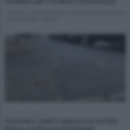
comitato per l'Ordine e la Sicurezza
Il comitato si riunirà venerdì prossimo e prenderà parte anche
il primo cittadino Tangredi
mercoledì 10 giugno 2026
Cervinara, spari in piazza e in via Del
Balzo: continuano le indagini