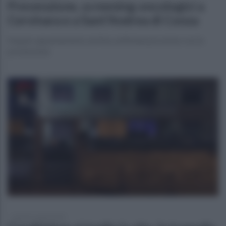
Prevenzione, screening oncologici a
Cervinara e a Sant'Andrea di Conza
Doppio appuntamento nel fine settimana prossimo con la
prevenzione
lunedì 21 aprile 2025