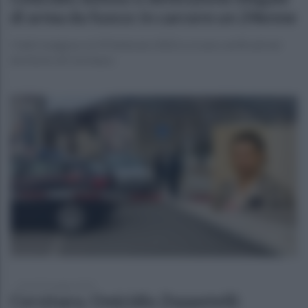
di arma da fuoco: in carcere un 24enne
I fatti risalgono al 19 febbraio 2022 e si sono verificati nel
territorio di Cervinara
venerdì 9 maggio 2025
Cervinara, Omicidio Zeppetelli: