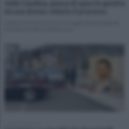
Valle Caudina, piazza di spaccio gestita
da una donna: chiesto il processo
L'udienza è fissata il prossimo 27 maggio davanti al gup del
tribunale di Avellino, Gennaro Lezzi
sabato 17 maggio 2025