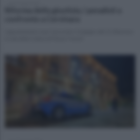
lunedì 9 giugno 2025
Riforma della giustizia, i penalisti a
confronto a Cervinara
L’appuntamento è per il prossimo 12 giugno alle 15,30 presso
la sala della Cultura di Piazza Trescin