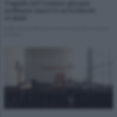
Tragedia nel Cuneese: giovane
avellinese muore in un incidente
stradale
Guido Giovanni Marro è morto in provincia di Cuneo: era di
Cervinara