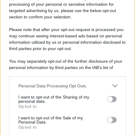
62enne di Atripalda
processing of your personal or sensitive information for
targeted advertising by us, please use the below opt-out
section to confirm your selection.
Avellino: spunta un nuovo difensore verso il primo
match ufficiale
Please note that after your opt-out request is processed you
may continue seeing interest-based ads based on personal
information utilized by us or personal information disclosed to
third parties prior to your opt-out.
You may separately opt-out of the further disclosure of your
personal information by third parties on the IAB’s list of
downstream participants.
Personal Data Processing Opt Outs
This information may also be disclosed by us to third parties
on the IAB’s List of Downstream Participants that may further
I want to opt-out of the Sharing of my
disclose it to other third parties.
personal data.
Opted In
Please note that this website/app uses one or more Google
services and may gather and store information including but
I want to opt-out of the Sale of my
Personal Data.
not limited to your visit or usage behaviour. You may click to
Opted In
grant or deny consent to Google and its third-party tags to