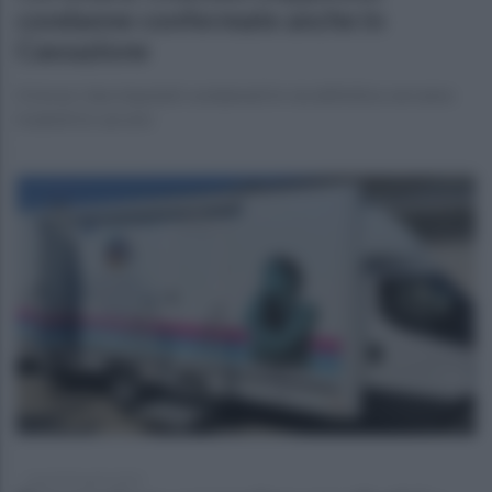
condanne confermate anche in
Cassazione
A breve i due imputati condannati in via definitiva verranno
tradotti in carcere
lunedì 28 aprile 2025