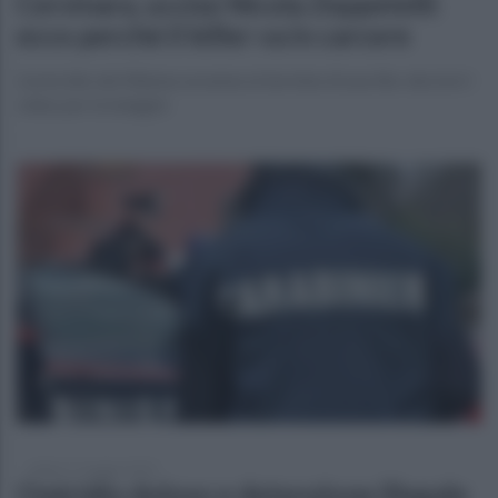
Cervinara, uccise Nicola Zeppetelli:
ecco perché il killer va in carcere
L'omicidio del 40enne avvenne al termine di una lite: decisivi i
video per le indagini
sabato 17 maggio 2025
Omicidio doloso e detenzione illegale