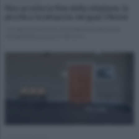
venerdì 6 giugno 2025
Non accetta la fine della relazione, la
picchia e la minaccia: nei guai 19enne
L'ex fidanzata, minorenne, aveva denunciato alla polizia
l'atteggiamento possessivo del suo ex
mercoledì 28 maggio 2025