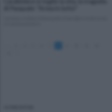
Carabiniere si toglie la vita, la tragedia
di Pasquale: "Arma in lutto"
Cervinara, il militare 42enne padre di due figli si è tolto la vita
in Caserma ad Acerra
«
3
4
5
6
7
8
9
10
11
12
13
»
ULTIME NOTIZIE