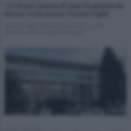
Cervinara, piazza di spaccio gestita da
donne: la decisione il primo luglio
Quattro indagati definiranno il processo con il rito
abbreviato davanti al gup Gennaro Lezzi
lunedì 19 maggio 2025