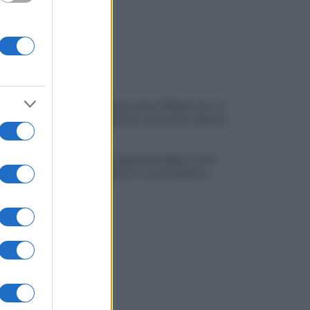
Montoro, ruba quasi 130mila euro di
energia elettrica: denunciato 65enne
Maltempo, oggi pomeriggio scatta
l'allerta meteo: in arrivo fulmini e
grandine