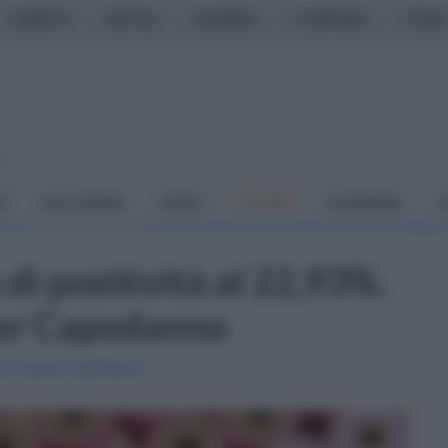
CASERTA
NAPOLI
SALERNO
CAMPANIA
ITALIA
o
À
DAI COMUNI
SPORT
CUCINA
ECONOMIA
C
 di positività al 22,93%.
per Capodanno
o nuove restrizioni