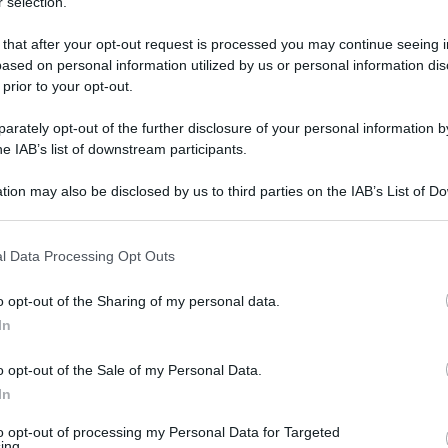
 selection.
 that after your opt-out request is processed you may continue seeing i
ased on personal information utilized by us or personal information dis
 prior to your opt-out.
rately opt-out of the further disclosure of your personal information by
he IAB’s list of downstream participants.
tion may also be disclosed by us to third parties on the IAB’s List of 
 that may further disclose it to other third parties.
 that this website/app uses one or more Google services and may gath
l Data Processing Opt Outs
including but not limited to your visit or usage behaviour. You may click 
0 dicembre 2021 alle 12:45
 to Google and its third-party tags to use your data for below specifi
o opt-out of the Sharing of my personal data.
ogle consent section.
In
scati
dove sono due i primari
positivi
. La
o opt-out of the Sale of my Personal Data.
i esterni: stop alle visite dei familiari ai
In
endenti non vaccinati sospesi dal servizio.
to opt-out of processing my Personal Data for Targeted
ami di contagi
: sono 703 in un giorno solo.
ing.