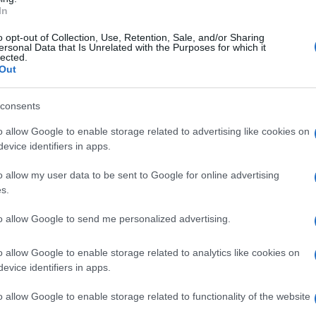
In
o stati registrati 117 casi. Il tasso
 adottano provvedimenti restrittivi, cosi`
o opt-out of Collection, Use, Retention, Sale, and/or Sharing
ersonal Data that Is Unrelated with the Purposes for which it
lected.
ella Eclano (qui stop a palestre, asilo nido e
Out
 Bisaccia, Monteverde, Lauro. Hanno fermato
inistrazioni di Monteforte Irpino e Aiello del
consents
accede solo su appuntamento e in determinati
o allow Google to enable storage related to advertising like cookies on
evice identifiers in apps.
a, dove si va in Comune solo per procedure
o allow my user data to be sent to Google for online advertising
s.
 Cervinara, Caterina Lengua,
sceglie il pugno
ze. A Chiusano San Domenico il parroco Don
to allow Google to send me personalized advertising.
rus ma rassicura i suoi fedeli con una diretta
o allow Google to enable storage related to analytics like cookies on
erché finisca questa pandemia – racconta il
evice identifiers in apps.
mo essere prudenti per fermare il virus”.
o allow Google to enable storage related to functionality of the website