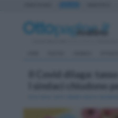
PRIMA PAGINA
AVELLINO
BENEVENTO
Venerdì 7 Agosto 2026
| Direttore Editoriale:
Antonio Sass
HOME
POLITICA
CRONACA
ATTUALIT
Il Covid dilaga: tasso
I sindaci chiudono 
Ecco dove i primi cittadini stanno decidend