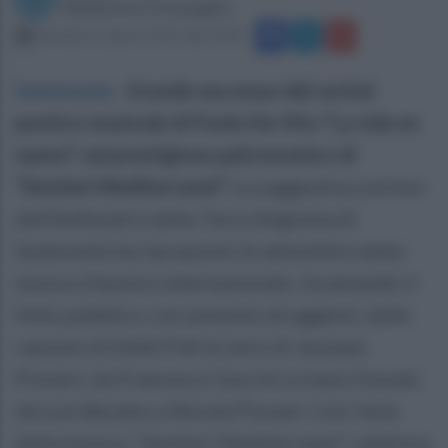
Redazione Ottopagine
domenica 2 agosto 2015 alle 19:48
Summonte
.
Grande successo del recital
poetico musicale di Paolo De Vito “La vida es
sueno”, sul prestigioso palcoscenico di
“Sentieri Mediterranei”.
La suggestiva cornice
dell’Anfiteatro della Torre Angioina di
Summonte ha riproposto le atmosfere della
musica d’autore internazionale, incantando il
folto pubblico con armonie struggenti, dalle
canzoni di Edith Piaf ai versi di Jacques
Prevert, da Francesco Guccini a Ivano Fossati,
da Luis Bacalov a Nicola Piovani. Con l’arte
della musica, “Sentieri Mediterranei” catalizza