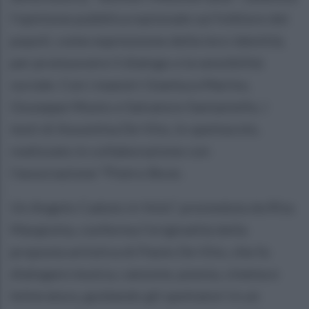
l’opinione pubblica nazionale sul folklore dei
popoli, come espressione della loro identità,
per promuovere il dialogo e la sensibilità
sociale. Con i maestri Gianluca Marino,
Giuseppe Musto e Salvatore Santaniello, i
testi di Assuntina De Vito, lo spettacolo,
realizzato in collaborazione con
l’associazione “Pietro Bove.
Un Angelo Caduto in Volo”, presieduta da Rita
Margiotta, conferma l’originalità della
proposta artistica di Paolo De Vito, che fa
dialogare musica, canzone, poesia, cinema e
letteratura, guidando gli spettatori in un