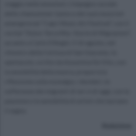
viaggio nelle emozioni. L’impegno sociale
dello chansonnier irpino e dei suoi musicisti
emergerà nel “Capri Music Art Festival”, con il
recital “Dolce Terra Mia- Storie di Migrazioni”,
accanto a Carlo D’Angiò. Il 16 agosto, nel
chiostro della Certosa di San Giacomo, lo
spettacolo, scritto da Assuntina De Vito, con
la sensibilità della musica, proporrà la
riflessione sulla nostalgia, i desideri, le
sofferenze dei migranti di ieri e di oggi, con la
passione e la sensibilità di artisti che lasciano
il segno.
Redazione