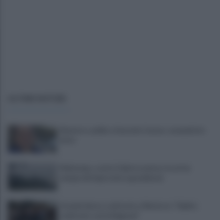
ULTIME NOTIZIE
Montoro, addio a Gerardo Caruso: comunità in
lutto
Maltempo, scatta l'allerta meteo: in arrivo
temporali improvvisi e grandinate
Grande Sarno, confronto a Montoro: "Subito
confronto con la Regione"