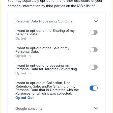
You may separately opt-out of the further disclosure of your
personal information by third parties on the IAB’s list of
downstream participants.
Personal Data Processing Opt Outs
This information may also be disclosed by us to third parties
on the IAB’s List of Downstream Participants that may further
I want to opt-out of the Sharing of my
disclose it to other third parties.
personal data.
Opted In
Please note that this website/app uses one or more Google
services and may gather and store information including but
I want to opt-out of the Sale of my
Personal Data.
not limited to your visit or usage behaviour. You may click to
Opted In
grant or deny consent to Google and its third-party tags to
use your data for below specified purposes in below Google
I want to opt-out of processing my
consent section.
Personal Data for Targeted Advertising.
Opted In
I want to opt-out of Collection, Use,
Retention, Sale, and/or Sharing of my
Personal Data that Is Unrelated with the
Purposes for which it was collected.
Opted Out
Google consents