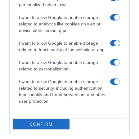
personalized advertising.
I want to allow Google to enable storage
related to analytics like cookies on web or
device identifiers in apps.
I want to allow Google to enable storage
related to functionality of the website or app.
I want to allow Google to enable storage
CHI SIAMO
CONTATTI
PUBBLICITÀ
LAVORA CON NOI
related to personalization.
PRIVACY / COOKIE POLICY
PREFERENZE PRIVACY
I want to allow Google to enable storage
OTTO CHANNEL
related to security, including authentication
functionality and fraud prevention, and other
user protection.
Registrazione del Tribunale di Avellino n. 331 del 23/11/1995
Iscritto al Registro degli Operatori di Comunicazione n. 37512
© Riproduzione Riservata – Ne è consentita esclusivamente una
CONFIRM
riproduzione parziale con citazione della fonte corretta
www.ottopagine.it