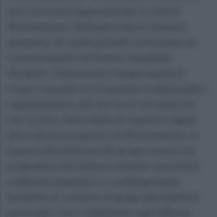
una ricorrenza importante per la città di
Montemarano. Nella giornata di chiusura,
domenica 14, quelli più belli riceveranno un
riconoscimento nel Premio Tarantella
Mirabilis. L’intenzione è sempre quella di
creare connubio tra il momento tradizionale e
rappresentativo del territorio con qualcosa
che va oltre. Dalla sfilata di maschere legata
alla tradizione popolare di Montemarano, si
passerà all’esibizione dei gruppi inseriti nel
programma che mettono insieme sonorità di
tradizione popolare e e contemporanea.
momento di concerto di gruppi decisamente
particolari, Con i FolkAtomic e gli Officina