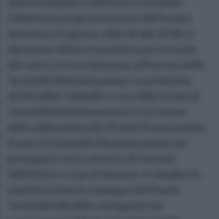
sonorità popolari l’anfiteatro comunale.
Chiudono la programmazione dell’evento,
domenica 14 agosto, dalle 18 alle 20.30, la
riproposta sfilata in maschera per le strade
del centro storico del paese, affiancata dalla
Tarantella Montemaranese. La proiezione
del docufilm ‘Sabballa’ a cura della Scuola di
Tarantella Montemaranese, in occasione
della celebrazione dei 10 anni di associazione
Scuola di Tarantella Montemaranese, per
proseguire con in concerto di Gerardo
Dell'Affetto e Luis di Gennaro. A chiudere la
manifestazione la consegna del Premio
Tarantella Mirabilis consegnato dai