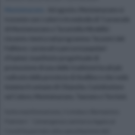
Montemarano
.
Ad agosto, Montemarano si
traveste con i colori e le melodie di ‘Carnevale
di Montemarano e Tarantella Mirabilis’.
L’evento rientra nel programma ‘Incontri del
Folklore: carnevali e percorsi popolari
d’Irpinia’, manifesto progettuale di
promozione di una delle tradizioni locali più
radicate della provincia di Avellino e che vede
insieme il comune di Chianche, Castelvetere
sul Calore, Montemarano, Taurano e Torrioni.
Sulla manifestazione, il sindaco Beniamino
Palmieri: ‘ L’emergenza sanitaria legata al
Covid ha portato alla cancellazione del