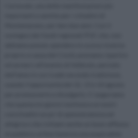
Carnevale, una delle manifestazioni più
importanti e sentite per i cittadini di
Montemarano, per ben due anni. Con il
sostegno dei fondi regionali POC che, non
abbiamo potuto spendere lo scorso inverno
proprio a causa del Covid, possiamo ripartire
ed avviarci all’evento di febbraio, periodo
dell’anno in cui ricade secondo tradizione,
usando l’opportunità del 12, 13 e 14 agosto
per promuoverlo e divulgarlo. Ci auguriamo
che questa tre giorni restituisca ai nostri
concittadini un po’ di spensieratezza ed
allegria e che richiami anche un buon afflusso
di pubblico al fine favorire una auspicabile