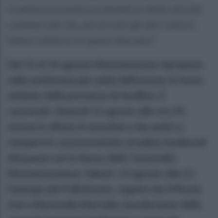
ricaduta economica a beneficio delle attività
commerciali che, più di tutti gli altri settori,
hanno sofferto in questi due anni”.
Dal 12 al 14 agosto Montemarano ripropone
nella settimana più calda dell’estate, la festa
simbolo della provincia di Avellino, il
carnevale. Venerdì 12 agosto alle ore 20,
attesa la sfilata in maschera che andrà a
riempire le caratteristiche stradine medievali
del paese con la danza della Tarantella
Montemaranese. Sabato 13 agosto alle 21,
l’energia dei FolkAtomic, seguire da Officina
Zoè e Maristella Martella, inonderanno delle