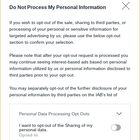
Do Not Process My Personal Information
Avellino-Torino: le fotogallery del match e dei
tifosi
If you wish to opt-out of the sale, sharing to third parties, or
processing of your personal or sensitive information for
Avellino, Nesta: "Soddisfatto, siamo a un buon
targeted advertising by us, please use the below opt-out
livello, ma è solo l'inizio"
section to confirm your selection.
Please note that after your opt-out request is processed you
may continue seeing interest-based ads based on personal
information utilized by us or personal information disclosed to
third parties prior to your opt-out.
You may separately opt-out of the further disclosure of your
personal information by third parties on the IAB’s list of
downstream participants.
Personal Data Processing Opt Outs
This information may also be disclosed by us to third parties
on the IAB’s List of Downstream Participants that may further
I want to opt-out of the Sharing of my
disclose it to other third parties.
personal data.
Opted In
Please note that this website/app uses one or more Google