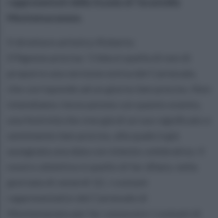
rappresentati della Scuola di Tarantella
Montemaranese.
Il direttore artistico Roberto
D’Agnese precisa: ‘L’idea è quella di non di
proporre una versione estiva del Carnevale,
che corrisponde ad un giorno ben preciso. Non
intendiamo rievocazione con questo evento,
una festività che vive già di un suo significato e
sentimento ben preciso, alla quale è già
assegnata una data con intento celebrativo. Il
nostro obiettivo è quello di far sfilare, nella
giornata di venerdì 12, i costumi
rappresentativi del Carnevale di
Montemarano per far conoscere i costumi di