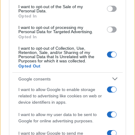
services and may gather and store information including but
I want to opt-out of the Sale of my
Personal Data.
not limited to your visit or usage behaviour. You may click to
Opted In
grant or deny consent to Google and its third-party tags to
use your data for below specified purposes in below Google
I want to opt-out of processing my
consent section.
Personal Data for Targeted Advertising.
Opted In
I want to opt-out of Collection, Use,
Retention, Sale, and/or Sharing of my
Personal Data that Is Unrelated with the
Purposes for which it was collected.
Opted Out
Google consents
I want to allow Google to enable storage
related to advertising like cookies on web or
device identifiers in apps.
I want to allow my user data to be sent to
Google for online advertising purposes.
I want to allow Google to send me