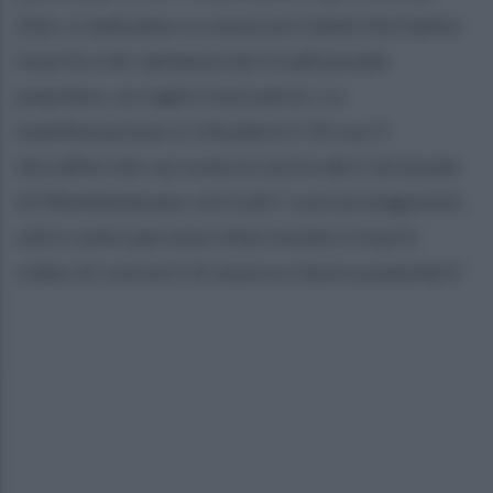
Zoè, si andranno a conoscere band che hanno
inserito nel cantautorato tradizionale
popolare, un taglio innovativo. La
manifestazione si chiuderà il 14 con il
docufilm che racconta la storia del Carnevale
di Momtemarano con tutti i suoi protagonisti,
oltre cento persone intervistate e inserti
video di concerti di musica classica popolare”.