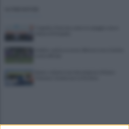
ULTIME NOTIZIE
Tragedia a Paestum, malore in spiaggia: muore
62enne di Atripalda
Avellino: spunta un nuovo difensore verso il primo
match ufficiale
Baiano, schianto mortale nel giorno di Santa
Filomena, Carmine non ce l'ha fatta