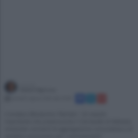
a cura di
Gianni Vigoroso
martedì 9 agosto 2022 alle 10:38
Il sindaco Beniamino Palmieri: ‘Un evento
importante che preannuncia il Carnevale di febbraio,
entrambe momenti di aggregazione comunitaria e di
ripristino economico per i commercianti’