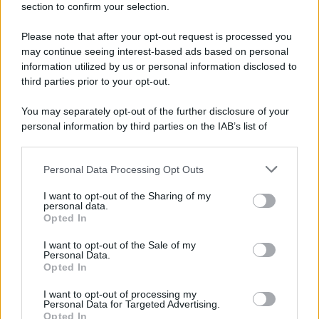
section to confirm your selection.
Addio a Giuseppe Marchioro: allenò l'Avellino in
Serie A nel 1982
Please note that after your opt-out request is processed you
may continue seeing interest-based ads based on personal
information utilized by us or personal information disclosed to
third parties prior to your opt-out.
You may separately opt-out of the further disclosure of your
personal information by third parties on the IAB’s list of
downstream participants.
Personal Data Processing Opt Outs
This information may also be disclosed by us to third parties
on the IAB’s List of Downstream Participants that may further
I want to opt-out of the Sharing of my
disclose it to other third parties.
personal data.
Opted In
Please note that this website/app uses one or more Google
services and may gather and store information including but
I want to opt-out of the Sale of my
Personal Data.
not limited to your visit or usage behaviour. You may click to
Opted In
grant or deny consent to Google and its third-party tags to
use your data for below specified purposes in below Google
I want to opt-out of processing my
consent section.
Personal Data for Targeted Advertising.
Opted In