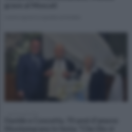
grave al Moscati
L'uomo è grave in ospedale ad Avellino
lunedì 13 aprile 2026
Davide e Concetta, 70 anni d'amore:
Montemarano in festa: "Che Dio vi