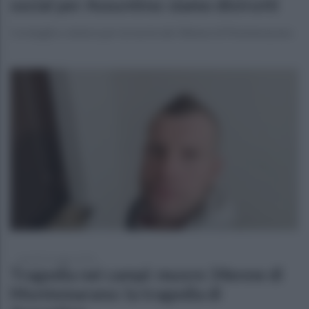
social per Assuntino: siamo distrutti
Cordoglio e dolore per la morte del 34enne di Montemarano
martedì 5 maggio 2026
Tragedia nei campi: muore 34enne di
Montemarano: la tragedia di