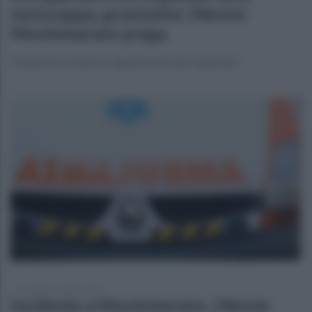
motozappa, gravissimo 34enne:
Montemarano prega
Ondata di vicinanza e apprensione per il giovane
mercoledì 29 aprile 2026
Incidente a Montemarano, 34enne