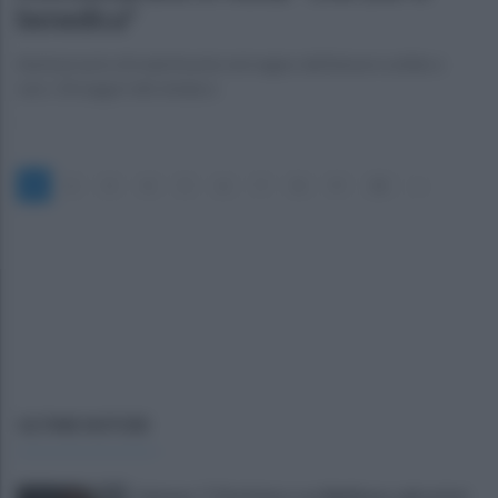
benedica"
Anniversario di matrimonio nel segno dell'amore solido e
raro. Gli auguri del sindaco
1
2
3
4
5
6
7
8
9
10
»
ULTIME NOTIZIE
Cipriano: "I The Kolors con BigMama e gli artisti