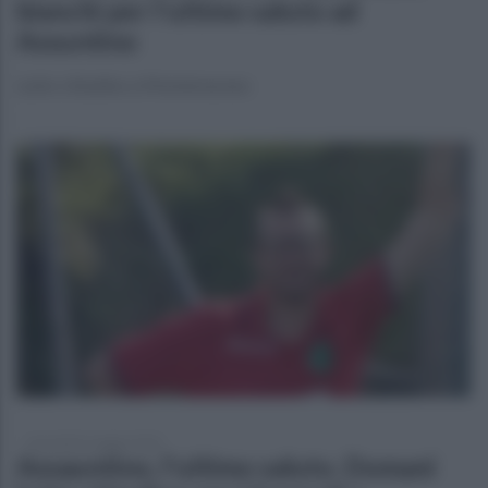
bianchi per l'ultimo saluto ad
Assuntino
Lutto cittadino a Montemarano
mercoledì 6 maggio 2026
Assauntino, l'ultimo saluto. Domani