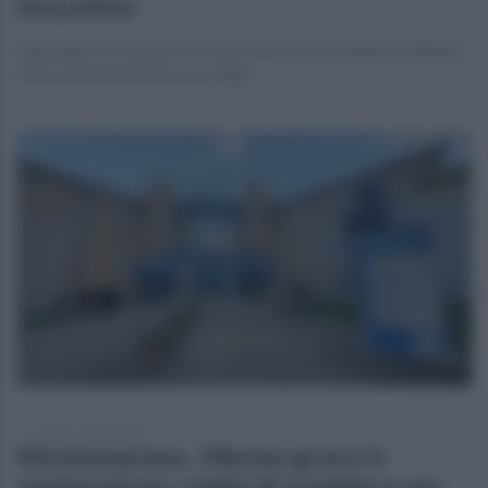
Assuntino
Dopo giorni di lotta tra la vita e la morte si è spento il 34enne
che era rimasto ferito nei campi
venerdì 1 maggio 2026
Montemarano, 34enne grave in
rianimazione: veglia di preghiera per