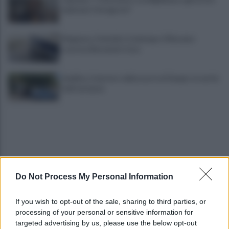
irpini per il 16 agosto"
Mugnano, Omicidio Colalongo: il Riesame
scarcera Bernando Cava
Avellino, il mistero della morte di Sergio: la verità
dall'autopsia
Do Not Process My Personal Information
È ufficiale, accordo chiuso: Ferragosto ad Avellino
If you wish to opt-out of the sale, sharing to third parties, or
con BigMama e The Kolors
processing of your personal or sensitive information for
targeted advertising by us, please use the below opt-out