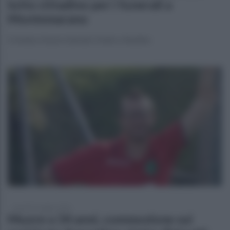
lutto cittadino per i funerali a
Montemarano
Il sindaco ha proclamato il lutto cittadino
martedì 5 maggio 2026
Muore a 34 anni, commozione sui