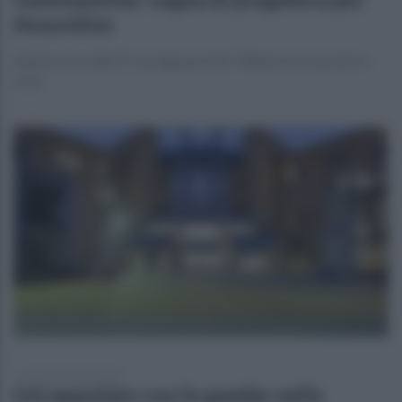
Assuntino
Questa sera alle 21 si prega perchè il 34enne torni presto a
casa
giovedì 30 aprile 2026
Intrappolato con le gambe nella