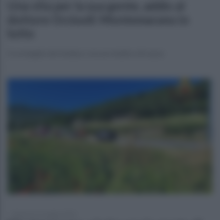
Una vita per la sua gente, addio al
dottore Orciuoli: Montemarano in
lutto
Il cordoglio del sindaco: era un medico di razza
domenica 31 maggio 2026