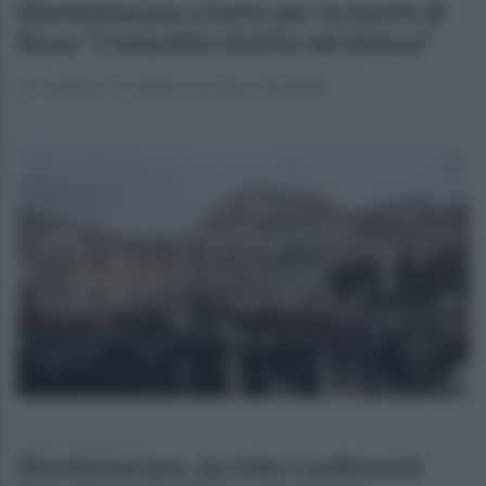
Montemarano a lutto per la morte di
Rosa: "Comunità stretta nel dolore"
Ieri mattina l'incidente mortale a Montella
venerdì 8 maggio 2026
Montemarano, lacrime e palloncini