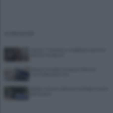
ULTIME NOTIZIE
Cipriano: "I The Kolors con BigMama e gli artisti
irpini per il 16 agosto"
Mugnano, Omicidio Colalongo: il Riesame
scarcera Bernando Cava
Avellino, il mistero della morte di Sergio: la verità
dall'autopsia