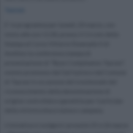
Taurasi
.
E’ in programma per lunedì, 20 marzo, con
inizio alle ore 11.00, presso il Circolo della
Stampa al Corso Vittorio Emanuele II di
Avellino la conferenza stampa di
presentazione di “Buon Compleanno Taurasi”,
evento promosso dal Gal Irpinia e dal Comune
di Taurasi in occasione del trentennale del
riconoscimento della denominazione di
origine controllata e garantita per il principe
della vitivinicoltura irpina e campana.
L’iniziativa si svolgerà i prossimi 25 e 26 marzo