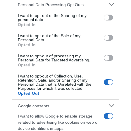
Personal Data Processing Opt Outs
This information may also be disclosed by us to third parties
on the IAB’s List of Downstream Participants that may further
I want to opt-out of the Sharing of my
disclose it to other third parties.
personal data.
Opted In
Please note that this website/app uses one or more Google
services and may gather and store information including but
I want to opt-out of the Sale of my
Personal Data.
not limited to your visit or usage behaviour. You may click to
Opted In
grant or deny consent to Google and its third-party tags to
use your data for below specified purposes in below Google
I want to opt-out of processing my
consent section.
Personal Data for Targeted Advertising.
Opted In
I want to opt-out of Collection, Use,
Retention, Sale, and/or Sharing of my
Personal Data that Is Unrelated with the
Purposes for which it was collected.
Opted Out
Google consents
I want to allow Google to enable storage
related to advertising like cookies on web or
device identifiers in apps.