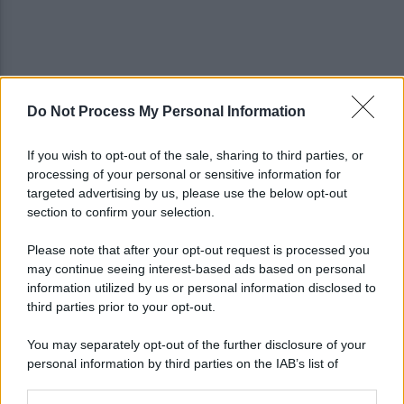
Do Not Process My Personal Information
È ufficiale, accordo chiuso: Ferragosto ad Avellino
con BigMama e The Kolors
If you wish to opt-out of the sale, sharing to third parties, or
processing of your personal or sensitive information for
Addio a Giuseppe Marchioro: allenò l'Avellino in
targeted advertising by us, please use the below opt-out
Serie A nel 1982
section to confirm your selection.
Please note that after your opt-out request is processed you
may continue seeing interest-based ads based on personal
information utilized by us or personal information disclosed to
third parties prior to your opt-out.
You may separately opt-out of the further disclosure of your
personal information by third parties on the IAB’s list of
downstream participants.