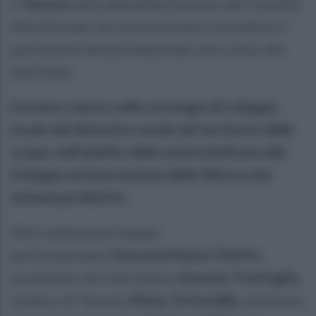
a
Taurasi
nella splendida location del Castello
Marchionale che ormai da anni custodisce il
patrimonio del più blasonato vino rosso del
Sud Italia.
L’evento rientra nella strategia di sviluppo
locale del distretto rurale nel territorio delle
acque, nell’ambito delle azioni dedicate allo
Sviluppo ed innovazione delle filiere e dei
sistemi produttivi.
Alla conferenza stampa
parteciperanno
Giovanni Maria Chieffo
,
presidente del Gal Irpinia,
Antonio Tranfaglia
,
sindaco di Taurasi,
Maria Tortoriello
, direttore