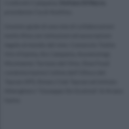
Coldiretti Campania,
Stefano Di Marzo
,
presidente Cia di Avellino.
L’evento gode di una rete di collaborazioni
molto fitta con istituzioni ed associazioni
legate al mondo del vino: Consorzio Tutela
Vini d’Irpinia, Ais Campania, Assoenologi,
Movimento Turismo del Vino, Slow Food
condotta Irpinia Colline dell’Ufita e del
Taurasi APS, Rotary Club Taurasi ed Istituto
Alberghiero “Giuseppe De Gruttola” di Ariano
Irpino.