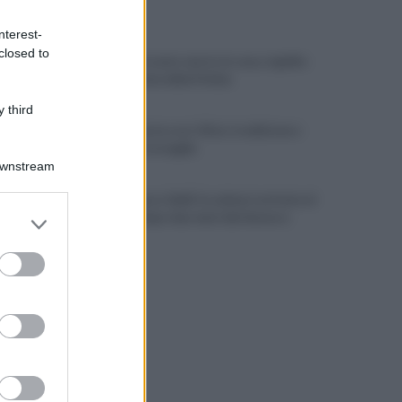
ULTIME NOTIZIE
nterest-
closed to
Avellino, trovato morto in casa, è giallo:
nuove perizie della Polizia
 third
Avellino: festa con i tifosi, tradizione e
novità per le maglie
Downstream
Lioni, decesso Sakil: la salma è arrivata al
er and store
cimitero dopo due mesi dal decesso
to grant or
ed purposes