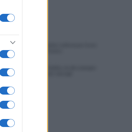
Avellino Basket: conferma per Curcio
nello staff tecnico
Scandone Avellino, via alla campagna
abbonamenti: i dettagli