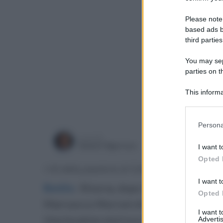
Please note
based ads b
third parties
You may sepa
parties on t
This informa
Participants
Please note
Persona
information 
a cura di
deny consent
giovedì 2
Gianni Vigoroso
I want t
in below Go
Opted 
I riti della passione di Cristo
I want t
Bonito
.
Ritorna, dopo 3 anni di stop, la I
Opted 
Marruocco Morroni di Bonito, nei pressi
I want 
Una location storica e suggestiva.
Advertis