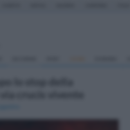
CASERTA
NAPOLI
SALERNO
CAMPANIA
ITALIA
o
À
DAI COMUNI
SPORT
CUCINA
ECONOMIA
C
o lo stop della
via crucis vivente
uggestiva