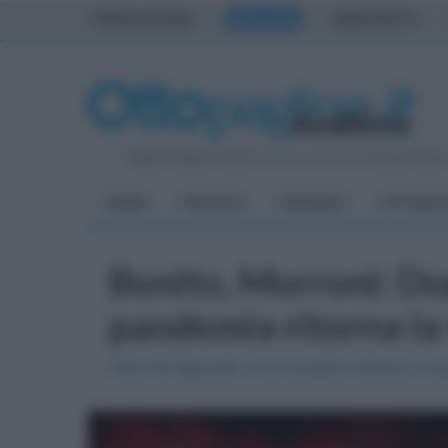
PRIMA PAGINA
AVELLINO
BENEVENTO
Sabato 8 Agosto 2026
| Direttore Editoriale:
Antonio Sass
HOME
POLITICA
CRONACA
ATTUALIT
Bonito, Morroni: Dop
pandemia ritorna la 
Oltre 60 figuranti. Una location storica e s