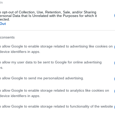
In
 lavoro di mesi, per proiettarci indietro nel
o opt-out of Collection, Use, Retention, Sale, and/or Sharing
ersonal Data that Is Unrelated with the Purposes for which it
istero della Passione. Un viaggio
lected.
Out
o per essere vissuto!"
consents
 suggestive in Irpinia e molto sentite dalla
o allow Google to enable storage related to advertising like cookies on
aprile alle 20.30 . Iniziativa promossa dalla
evice identifiers in apps.
di Morroni a Bonito.
o allow my user data to be sent to Google for online advertising
s.
to allow Google to send me personalized advertising.
o allow Google to enable storage related to analytics like cookies on
evice identifiers in apps.
o allow Google to enable storage related to functionality of the website