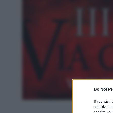
Do Not Pr
If you wish 
sensitive in
confirm your