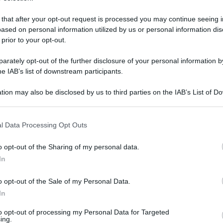
 that after your opt-out request is processed you may continue seeing i
ased on personal information utilized by us or personal information dis
 prior to your opt-out.
rately opt-out of the further disclosure of your personal information by
he IAB’s list of downstream participants.
tion may also be disclosed by us to third parties on the IAB’s List of 
 that may further disclose it to other third parties.
 that this website/app uses one or more Google services and may gath
l Data Processing Opt Outs
including but not limited to your visit or usage behaviour. You may click 
 to Google and its third-party tags to use your data for below specifi
3 marzo 2023 alle 17:16
o opt-out of the Sharing of my personal data.
ogle consent section.
In
o opt-out of the Sale of my Personal Data.
II edizione della via crucis vivente, in località
In
 della Torre Normanna. Oltre 60 figuranti.
to opt-out of processing my Personal Data for Targeted
ing.