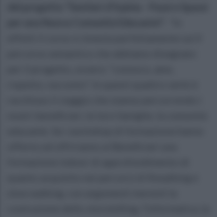
del progetto “Sentieri d'Irpinia - Passi e Spassi
per una Nuova Comunità Educante”:
“In
effetti il corso si innesta perfettamente sul Il
percorso semantico che abbiamo disegnato
per il progetto, ovvero: "conosco, amo,
rispetto, racconto". In questi quattro verbi è
racchiuso il viaggio che stanno percorrendo i
nostri beneficiari, le loro famiglie, la comunità
educante. Se i workshop di formazione hanno
offerto ed offriranno ai Beneficiari una
formazione indoor di approfondimento di
quanto acquisito nei percorsi di fitwalking e
slow walking, con argomenti inerenti la
costruzione dello storytelling, l’informatica, la