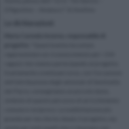
Avella, plesso dell’ I.S.I.S. “De Sanctis –
D’Agostino – Amatucci” di Avellino
Le dichiarazioni:
Maria Carmela Inverno, responsabile di
progetto:
"Quest'evento ha voluto
rappresentare un riconoscimento per i 154
ragazzi che stanno partecipando al progetto.
Esattamente a metà percorso, con l'occasione
dell'attribuzione degli attestati di Sentinella
del Parco, consegniamo un piccolo dono,
simbolo di questo percorso di arricchimento
comune e reciproco. La soddisfazione più
grande per me che ho ideato il progetto, ma
anche per tutti quelli che ci lavorano con