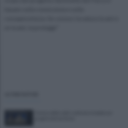
basato sulla conoscenza e sulla
consapevolezza. Se conosci la natura la ami e
se la ami, la proteggi”
ULTIME NOTIZIE
Turismo delle radici: confronto in Irpinia sui
progetti del territorio