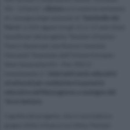
XIII - G.Parini” a
Baiano
si è svolta la cerimonia
di consegna degli attestati di “
Sentinelle del
Parco
” a 154 ragazzi tra gli 11 e i 17 anni d’età
beneficiari del progetto “Sentieri d'Irpinia -
Passi e Spassi per una Nuova Comunità
Educante” finanziato dall'Unione Europea -
Next Generation EU - Pnrr M5C3 -
Investimento 3 -
Interventi socio-educativi
strutturati per combattere la povertà
educativa nel Mezzogiorno a sostegno del
Terzo Settore.
Capofila del progetto, che si concluderà a
giugno 2026, è Exarco scs Onlus, Partner: