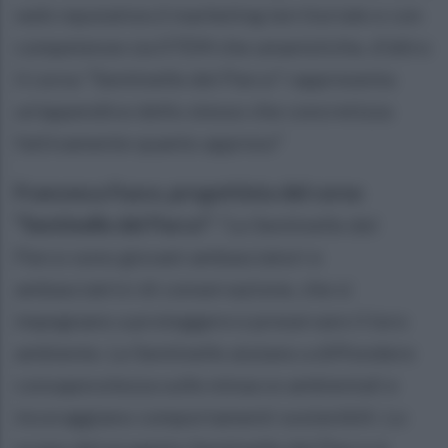
web reputation,il marketing territoriale e con
competenze sia STEM che umanistiche, d’altro
il corso “Sentinelle del Parco” rappresenta
un’appendice dello stesso che concretizza
fattivamente quanto appreso”
Francesca Fusco, progettista del corso
“Sentinelle del Parco”:
“Le Sentinelle del
Parco sono giovani ambasciatori e
ambasciatrici di conservazione, che si
impegnano a proteggere e preservare il loro
ambiente. Le Sentinelle aiutano a diffondere
consapevolezza sulle minacce ambientali e
incoraggiano comportamenti sostenibili. Lo
scopo del progetto Sentinelle del Parco è