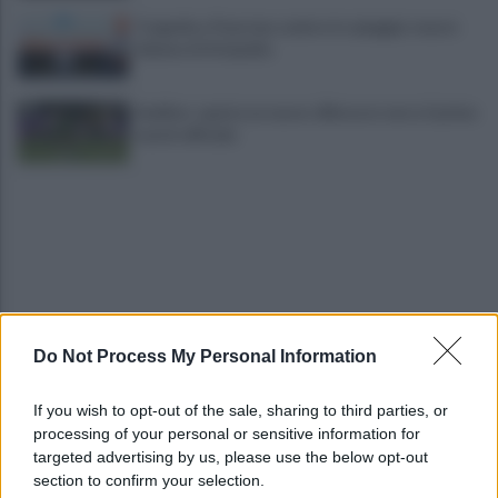
Tragedia a Paestum, malore in spiaggia: muore
62enne di Atripalda
Avellino: spunta un nuovo difensore verso il primo
match ufficiale
Do Not Process My Personal Information
Baiano, schianto mortale nel giorno di Santa
Filomena, Carmine non ce l'ha fatta
If you wish to opt-out of the sale, sharing to third parties, or
processing of your personal or sensitive information for
Avellino-Torino: le fotogallery del match e dei
targeted advertising by us, please use the below opt-out
tifosi
section to confirm your selection.