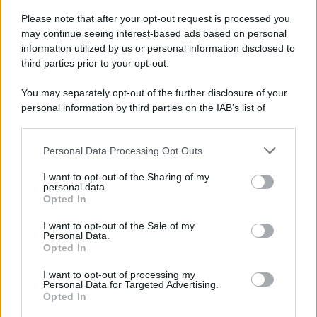
Please note that after your opt-out request is processed you
may continue seeing interest-based ads based on personal
information utilized by us or personal information disclosed to
third parties prior to your opt-out.
You may separately opt-out of the further disclosure of your
personal information by third parties on the IAB’s list of
downstream participants.
Personal Data Processing Opt Outs
This information may also be disclosed by us to third parties
on the IAB’s List of Downstream Participants that may further
I want to opt-out of the Sharing of my
disclose it to other third parties.
personal data.
Opted In
Please note that this website/app uses one or more Google
services and may gather and store information including but
I want to opt-out of the Sale of my
Personal Data.
not limited to your visit or usage behaviour. You may click to
Opted In
grant or deny consent to Google and its third-party tags to
use your data for below specified purposes in below Google
I want to opt-out of processing my
consent section.
Personal Data for Targeted Advertising.
Opted In