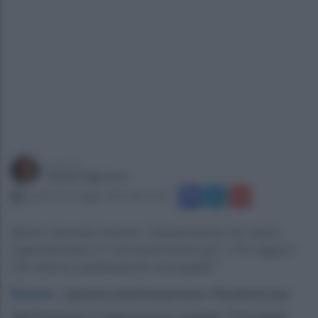
a cura di
Gianni Vigoroso
venerdì 30 maggio 2025 alle 22:51
Maria Carmela Inverno: "Quest'evento ha voluto
rappresentare un riconoscimento per i 154 ragazzi
che stanno partecipando al progetto"
Baiano
.
Questa mattina presso l’Auditorium
dell’Istituto Comprensivo statale “Giovanni