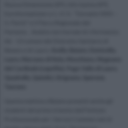
Nuova Dimensione APS, Info Irpinia APS,
Euroformazione s.r.l., I.C.S. “Giovanni XXIII –
G. Parini” e il Parco Regionale del
Partenio. . Ambito territoriale di riferimento:
A6 - 13 comuni del Distretto Sanitario di
Baiano e di Lauro:
Avella, Baiano, Domicella,
Lauro, Marzano di Nola, Moschiano, Mugnano
del Cardinale (capofila), Pago Vallo di Lauro,
Quadrelle, Quindici, Sirignano, Sperone,
Taurano
.
Questa mattina a Baiano presenti anche gli
studenti del primo triennio dell’Istituto
Professionale per i Servizi Commerciali di