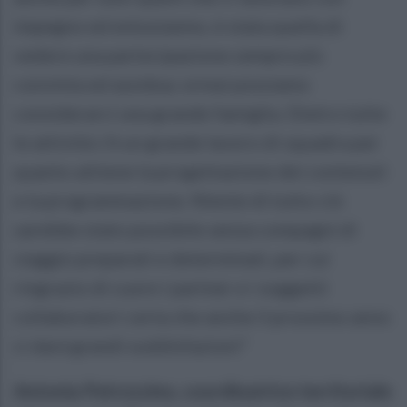
impegno ed entusiasmo, è stata quella di
vedere una partecipazione sempre più
convinta ed assidua; ormai possiamo
considerarci una grande famiglia. Dietro tutte
le attività c'è un grande lavoro di squadra per
quanto attiene la progettazione dei contenuti
e la programmazione. Niente di tutto ciò
sarebbe stato possibile senza compagni di
viaggio preparati e determinati, per cui
ringrazio di cuore i partner e i soggetti
collaboratori certa che anche il prossimo anno
ci darà grandi soddisfazioni"
Antonia Petrozzino, coordinatrice territoriale