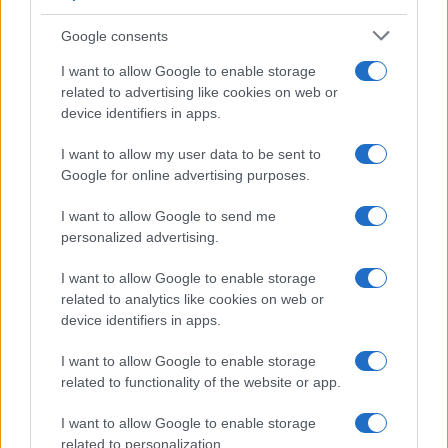
Google consents
I want to allow Google to enable storage
related to advertising like cookies on web or
device identifiers in apps.
I want to allow my user data to be sent to
Google for online advertising purposes.
I want to allow Google to send me
personalized advertising.
I want to allow Google to enable storage
related to analytics like cookies on web or
device identifiers in apps.
I want to allow Google to enable storage
related to functionality of the website or app.
I want to allow Google to enable storage
CHI SIAMO
CONTATTI
PUBBLICITÀ
LAVORA CON NOI
related to personalization.